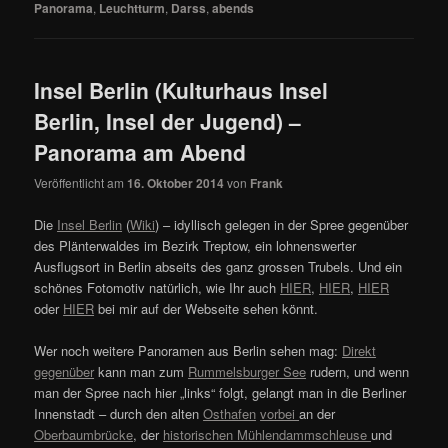
Panorama
,
Leuchtturm
,
Darss
,
abends
Insel Berlin (Kulturhaus Insel
Berlin, Insel der Jugend) –
Panorama am Abend
Veröffentlicht am
16. Oktober 2014
von
Frank
Die
Insel Berlin
(
Wiki
) – idyllisch gelegen in der Spree gegenüber
des Plänterwaldes im Bezirk Treptow, ein lohnenswerter
Ausflugsort in Berlin abseits des ganz grossen Trubels. Und ein
schönes Fotomotiv natürlich, wie Ihr auch
HIER
,
HIER
,
HIER
oder
HIER
bei mir auf der Webseite sehen könnt.
Wer noch weitere Panoramen aus Berlin sehen mag:
Direkt
gegenüber
kann man zum
Rummelsburger See
rudern, und wenn
man der Spree nach hier „links“ folgt, gelangt man in die Berliner
Innenstadt – durch den alten
Osthafen
vorbei
an der
Oberbaumbrücke
, der
historischen Mühlendammschleuse
und