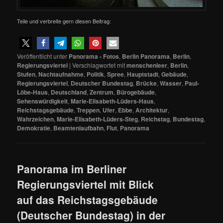
Teile und verbreite gern diesen Beitrag:
Veröffentlicht unter
Panorama - Fotos
,
Berlin Panorama
,
Berlin
,
Regierungsviertel
|
Verschlagwortet mit
menschenleer
,
Berlin
,
Stufen
,
Nachtaufnahme
,
Politik
,
Spree
,
Hauptstadt
,
Gebäude
,
Regierungsviertel
,
Deutscher Bundestag
,
Brücke
,
Wasser
,
Paul-
Löbe-Haus
,
Deutschland
,
Zentrum
,
Bürogebäude
,
Sehenswürdigkeit
,
Marie-Elisabeth-Lüders-Haus
,
Reichstagsgebäude
,
Treppen
,
Ufer
,
Ebbe
,
Architektur
,
Wahrzeichen
,
Marie-Elisabeth-Lüders-Steg
,
Reichstag
,
Bundestag
,
Demokratie
,
Beamtenlaufbahn
,
Flut
,
Panorama
Panorama im Berliner
Regierungsviertel mit Blick
auf das Reichstagsgebäude
(Deutscher Bundestag) in der