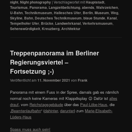
night
,
Night photography
|
Verschlagwortet mit
Hauptstadt
,
Tourismus
,
Panorama
,
Langzeitbelichtung
,
abends
,
Wahrzeichen
,
U-Bahn
,
Technikmuseum
,
Hallesches Ufer
,
Berlin
,
Museum
,
Weg
,
Skyline
,
Bahn
,
Deutsches Technikmuseum
,
blaue Stunde
,
Kanal
,
Tempelhofer Ufer
,
Brücke
,
Landwehrkanal
,
Verkehrsmuseum
,
Sehenswürdigkeit
,
Kreuzberg
,
Architektur
Treppenpanorama im Berliner
Regierungsviertel –
Fortsetzung ;-)
Veröffentlicht am
11. November 2021
von
Frank
Panorama mit einem Fuss in der Spree, damals gab es nämlich
normal noch keine Kameras mit Klappdisplay 😉 Dafür ist
alles
drauf
, vom
Reichstagsgebäude
über das
Paul-Löbe-Haus
, die
„
Beamtenlaufbahn
“ (
dahinter
,
darunter
) zum
Marie-Elisabeth-
Lüders-Haus
Spass muss auch sein!