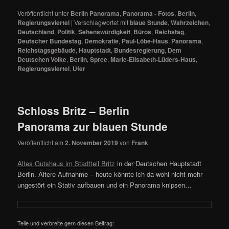
Veröffentlicht unter
Berlin Panorama
,
Panorama - Fotos
,
Berlin
,
Regierungsviertel
|
Verschlagwortet mit
blaue Stunde
,
Wahrzeichen
,
Deutschland
,
Politik
,
Sehenswürdigkeit
,
Büros
,
Reichstag
,
Deutscher Bundestag
,
Demokratie
,
Paul-Löbe-Haus
,
Panorama
,
Reichstagsgebäude
,
Hauptstadt
,
Bundesregierung
,
Dem
Deutschen Volke
,
Berlin
,
Spree
,
Marie-Elisabeth-Lüders-Haus
,
Regierungsviertel
,
Ufer
Schloss Britz – Berlin
Panorama zur blauen Stunde
Veröffentlicht am
2. November 2019
von
Frank
Altes Gutshaus im Stadtteil Britz
in der Deutschen Hauptstadt
Berlin. Ältere Aufnahme – heute könnte ich da wohl nicht mehr
ungestört ein Stativ aufbauen und ein Panorama knipsen…
Teile und verbreite gern diesen Beitrag: