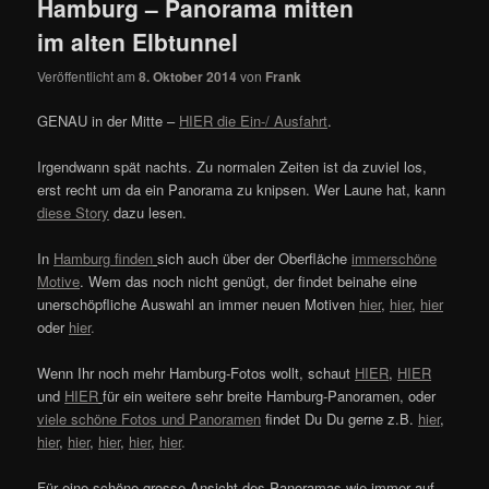
Hamburg – Panorama mitten
im alten Elbtunnel
Veröffentlicht am
8. Oktober 2014
von
Frank
GENAU in der Mitte –
HIER die Ein-/ Ausfahrt
.
Irgendwann spät nachts. Zu normalen Zeiten ist da zuviel los,
erst recht um da ein Panorama zu knipsen. Wer Laune hat, kann
diese Story
dazu lesen.
In
Hamburg
finden
sich auch über der Oberfläche
immer
schöne
Motive
. Wem das noch nicht genügt, der findet beinahe eine
unerschöpfliche Auswahl an immer neuen Motiven
hier
,
hier
,
hier
oder
hier
.
Wenn Ihr noch mehr Hamburg-Fotos wollt, schaut
HIER
,
HIER
und
HIER
für ein weitere sehr breite Hamburg-Panoramen, oder
viele schöne Fotos und Panoramen
findet Du Du gerne z.B.
hier
,
hier
,
hier
,
hier
,
hier
,
hier
.
Für eine schöne grosse Ansicht des Panoramas wie immer auf