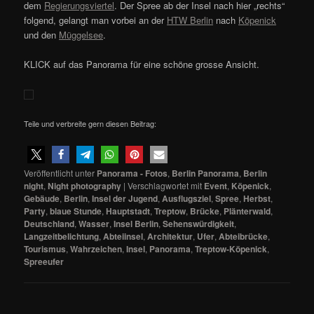
dem
Regierungsviertel
. Der Spree ab der Insel nach hier „rechts“
folgend, gelangt man vorbei an der
HTW Berlin
nach
Köpenick
und den
Müggelsee
.
KLICK auf das Panorama für eine schöne grosse Ansicht.
Teile und verbreite gern diesen Beitrag:
Veröffentlicht unter
Panorama - Fotos
,
Berlin Panorama
,
Berlin
night
,
Night photography
|
Verschlagwortet mit
Event
,
Köpenick
,
Gebäude
,
Berlin
,
Insel der Jugend
,
Ausflugsziel
,
Spree
,
Herbst
,
Party
,
blaue Stunde
,
Hauptstadt
,
Treptow
,
Brücke
,
Plänterwald
,
Deutschland
,
Wasser
,
Insel Berlin
,
Sehenswürdigkeit
,
Langzeitbelichtung
,
Abteiinsel
,
Architektur
,
Ufer
,
Abteibrücke
,
Tourismus
,
Wahrzeichen
,
Insel
,
Panorama
,
Treptow-Köpenick
,
Spreeufer