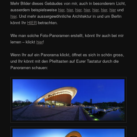
Mehr Bilder dieses Gebäudes von mir, auch in besonderem Licht,
ausserdem beispielsweise
hier
,
hier
,
hier
,
hier
,
hier
,
hier,
hier
und
hier
. Und mehr aussergewöhnliche Architektur in und um Berlin
könnt Ihr
HIER
betrachten.
Wie man solche Foto-Panoramen erstellt, könnt Ihr auch bei mir
lernen – klickt
hier
!
Wenn Ihr auf ein Panorama klickt, öffnet es sich in schön gross,
und Ihr könnt mit den Pfeiltasten auf Eurer Tastatur durch die
Panoramen schauen: