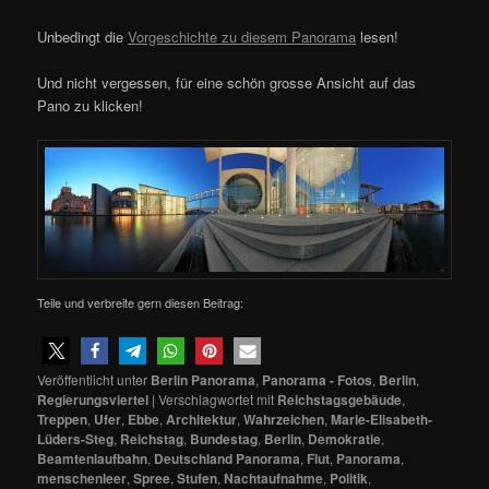
Unbedingt die
Vorgeschichte zu diesem Panorama
lesen!
Und nicht vergessen, für eine schön grosse Ansicht auf das
Pano zu klicken!
Teile und verbreite gern diesen Beitrag:
Veröffentlicht unter
Berlin Panorama
,
Panorama - Fotos
,
Berlin
,
Regierungsviertel
|
Verschlagwortet mit
Reichstagsgebäude
,
Treppen
,
Ufer
,
Ebbe
,
Architektur
,
Wahrzeichen
,
Marie-Elisabeth-
Lüders-Steg
,
Reichstag
,
Bundestag
,
Berlin
,
Demokratie
,
Beamtenlaufbahn
,
Deutschland Panorama
,
Flut
,
Panorama
,
menschenleer
,
Spree
,
Stufen
,
Nachtaufnahme
,
Politik
,