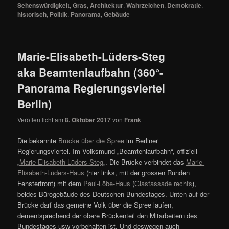
Sehenswürdigkeit
,
Gras
,
Architektur
,
Wahrzeichen
,
Demokratie
,
historisch
,
Politik
,
Panorama
,
Gebäude
Marie-Elisabeth-Lüders-Steg
aka Beamtenlaufbahn (360°-
Panorama Regierungsviertel
Berlin)
Veröffentlicht am
8. Oktober 2017
von
Frank
Die bekannte
Brücke über die Spree
im Berliner
Regierungsviertel. Im Volksmund „Beamtenlaufbahn“, offiziell
„
Marie-Elisabeth-Lüders-Steg
„. Die Brücke verbindet das
Marie-
Elisabeth-Lüders-Haus
(hier links, mit der grossen Runden
Fensterfront) mit dem
Paul-Löbe-Haus
(
Glasfassade rechts
),
beides Bürogebäude des Deutschen Bundestages. Unten auf der
Brücke darf das gemeine Volk über die Spree laufen,
dementsprechend der obere Brückenteil den Mitarbeitern des
Bundestages usw vorbehalten ist. Und deswegen auch