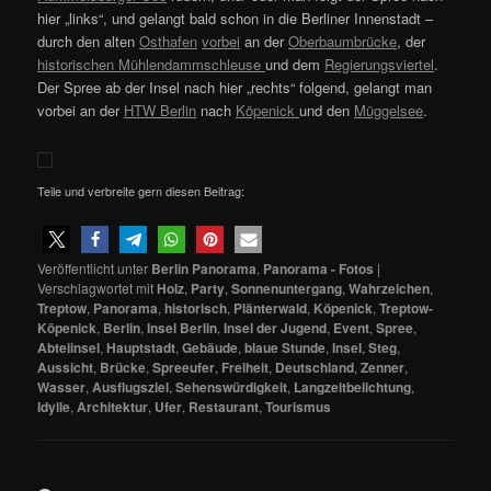
hier „links“, und gelangt bald schon in die Berliner Innenstadt –
durch den alten
Osthafen
vorbei
an der
Oberbaumbrücke
, der
historischen Mühlendammschleuse
und dem
Regierungsviertel
.
Der Spree ab der Insel nach hier „rechts“ folgend, gelangt man
vorbei an der
HTW Berlin
nach
Köpenick
und den
Müggelsee
.
Teile und verbreite gern diesen Beitrag:
Veröffentlicht unter
Berlin Panorama
,
Panorama - Fotos
|
Verschlagwortet mit
Holz
,
Party
,
Sonnenuntergang
,
Wahrzeichen
,
Treptow
,
Panorama
,
historisch
,
Plänterwald
,
Köpenick
,
Treptow-
Köpenick
,
Berlin
,
Insel Berlin
,
Insel der Jugend
,
Event
,
Spree
,
Abteiinsel
,
Hauptstadt
,
Gebäude
,
blaue Stunde
,
Insel
,
Steg
,
Aussicht
,
Brücke
,
Spreeufer
,
Freiheit
,
Deutschland
,
Zenner
,
Wasser
,
Ausflugsziel
,
Sehenswürdigkeit
,
Langzeitbelichtung
,
Idylle
,
Architektur
,
Ufer
,
Restaurant
,
Tourismus