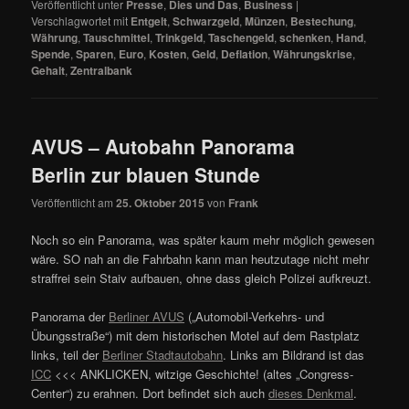
Veröffentlicht unter
Presse
,
Dies und Das
,
Business
|
Verschlagwortet mit
Entgelt
,
Schwarzgeld
,
Münzen
,
Bestechung
,
Währung
,
Tauschmittel
,
Trinkgeld
,
Taschengeld
,
schenken
,
Hand
,
Spende
,
Sparen
,
Euro
,
Kosten
,
Geld
,
Deflation
,
Währungskrise
,
Gehalt
,
Zentralbank
AVUS – Autobahn Panorama
Berlin zur blauen Stunde
Veröffentlicht am
25. Oktober 2015
von
Frank
Noch so ein Panorama, was später kaum mehr möglich gewesen
wäre. SO nah an die Fahrbahn kann man heutzutage nicht mehr
straffrei sein Staiv aufbauen, ohne dass gleich Polizei aufkreuzt.
Panorama der
Berliner AVUS
(„Automobil-Verkehrs- und
Übungsstraße“) mit dem historischen Motel auf dem Rastplatz
links, teil der
Berliner Stadtautobahn
. Links am Bildrand ist das
ICC
<<< ANKLICKEN, witzige Geschichte! (altes „Congress-
Center“) zu erahnen. Dort befindet sich auch
dieses Denkmal
.