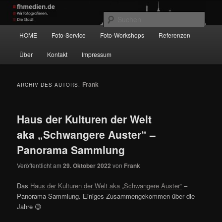
Zum
Zum
Wir fotografieren die Hauptstadt!
primären
sekundären
Such
Inhalt
Inhalt
Hauptmenü
HOME
Foto-Service
Foto-Workshops
Referenzen
springen
springen
fhmedien.de
Über
Kontakt
Impressum
Frank
ARCHIV DES AUTORS:
Haus der Kulturen der Welt
aka „Schwangere Auster“ –
Panorama Sammlung
Veröffentlicht am
29. Oktober 2022
von
Frank
Das
Haus der Kulturen der Welt aka „Schwangere Auster“
–
Panorama Sammlung. Einiges Zusammengekommen über die
Jahre 😉