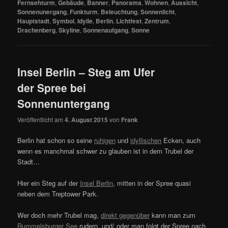
Fernsehturm
,
Gebäude
,
Banner
,
Panorama
,
Wohnen
,
Aussicht
,
Sonnenunergang
,
Funkturm
,
Beleuchtung
,
Sonnenlicht
,
Hauptstadt
,
Symbol
,
Idylle
,
Berlin
,
Lichtfest
,
Zentrum
,
Drachenberg
,
Skyline
,
Sonnenaufgang
,
Sonne
Insel Berlin – Steg am Ufer
der Spree bei
Sonnenuntergang
Veröffentlicht am
4. August 2015
von
Frank
Berlin hat schon so seine
ruhigen
und
idyllischen
Ecken, auch
wenn es manchmal schwer zu glauben ist in dem Trubel der
Stadt…
Hier ein Steg auf der
Insel Berlin
, mitten in der Spree quasi
neben dem Treptower Park.
Wer doch mehr Trubel mag,
direkt gegenüber
kann man zum
Rummelsburger See
rudern, und/ oder man folgt der Spree nach