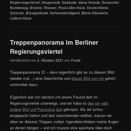
Regierungsviertel
,
Hauptstadt
,
Gebäude
,
blaue Stunde
,
Deutscher
Bundestag
,
Brücke
,
Wasser
,
Paul-Löbe-Haus
,
Deutschland
,
Zentrum
,
Bürogebäude
,
Sehenswürdigkeit
,
Marie-Elisabeth-
Lüders-Haus
Treppenpanorama im Berliner
Regierungsviertel
Veröffentlicht am
2. Oktober 2021
von
Frank
Treppenpanorama 😉 – denn eigentlich gibt es zu diesem Bild
(wieder mal…) eine Geschichte und
dieses Bild von mir
gehört
untrennbar dazu:
Eigentlich war ich nämlich mit einem Freund dort im
Regierungsviertel unterwegs, und wir habe so
das
ein
oder
andere
Bild
und
Panorama
dort
geknipst. Als wir schon
eingepackt hatten und dort verschwinden wollten, kamen wir
eben an diessen Treppen vorbei. Irgendwie blieben meine Augen
an denen hängen – und ich musste eine spontane Idee doch