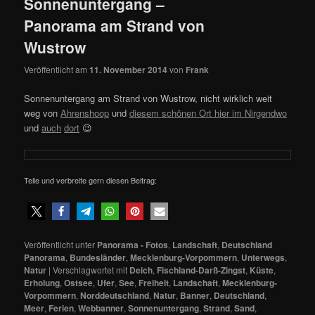
Sonnenuntergang –
Panorama am Strand von
Wustrow
Veröffentlicht am
11. November 2014
von
Frank
Sonnenuntergang am Strand von Wustrow, nicht wirklich weit
weg von
Ahrenshoop
und
diesem schönen Ort hier im Nirgendwo
und
auch
dort
😉
Teile und verbreite gern diesen Beitrag:
Veröffentlicht unter
Panorama - Fotos
,
Landschaft
,
Deutschland
Panorama
,
Bundesländer
,
Mecklenburg-Vorpommern
,
Unterwegs
,
Natur
|
Verschlagwortet mit
Deich
,
Fischland-Darß-Zingst
,
Küste
,
Erholung
,
Ostsee
,
Ufer
,
See
,
Freiheit
,
Landschaft
,
Mecklenburg-
Vorpommern
,
Norddeutschland
,
Natur
,
Banner
,
Deutschland
,
Meer
,
Ferien
,
Webbanner
,
Sonnenuntergang
,
Strand
,
Sand
,