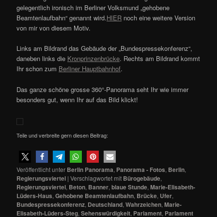
gelegentlich ironisch im Berliner Volksmund „gehobene
Beamtenlaufbahn“ genannt wird.
HIER
noch eine weitere Version
von mir von diesem Motiv.
Links am Bildrand das Gebäude der „Bundespressekonferenz“,
daneben links die
Kronprinzenbrücke
. Rechts am Bildrand kommt
Ihr schon zum
Berliner Hauptbahnhof
.
Das ganze schöne grosse 360°-Panorama seht Ihr wie immer
besonders gut, wenn Ihr auf das Bild klickt!
Teile und verbreite gern diesen Beitrag:
Veröffentlicht unter
Berlin Panorama
,
Panorama - Fotos
,
Berlin
,
Regierungsviertel
|
Verschlagwortet mit
Bürogebäude
,
Regierungsviertel
,
Beton
,
Banner
,
blaue Stunde
,
Marie-Elisabeth-
Lüders-Haus
,
Gehobene Beamtenlaufbahn
,
Brücke
,
Ufer
,
Bundespressekonferenz
,
Deutschland
,
Wahrzeichen
,
Marie-
Elisabeth-Lüders-Steg
,
Sehenswürdigkeit
,
Parlament
,
Parlament