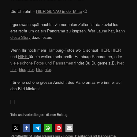
Die EInfahrt –
HIER GENAU in der Mitte
😉
Irgendwann spät nachts. Zu normalen Zeiten ist da zuviel los,
erst recht um da ein Panorama zu knipsen. Wer Laune hat, kann
diese Story
dazu lesen.
Wenn Ihr noch mehr Hamburg-Fotos wollt, schaut
HIER
,
HIER
und
HIER
für ein weitere sehr breite Hamburg-Panoramen, oder
viele schöne Fotos und Panoramen
findet Du Du gerne z.B.
hier
,
hier
,
hier
,
hier
,
hier
,
hier
.
Für eine schöne grosse Ansicht des Panoramas wie immer auf
das Bild klicken!
Teile und verbreite gern diesen Beitrag:
Veröffentlicht unter
Panorama - Fotos
,
Deutschland Panorama
,