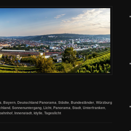
s
,
Bayern
,
Deutschland Panorama
,
Städte
,
Bundesländer
,
Würzburg
chland
,
Sonnenuntergang
,
Licht
,
Panorama
,
Stadt
,
Unterfranken
,
bahnhof
,
Innenstadt
,
Idylle
,
Tageslicht