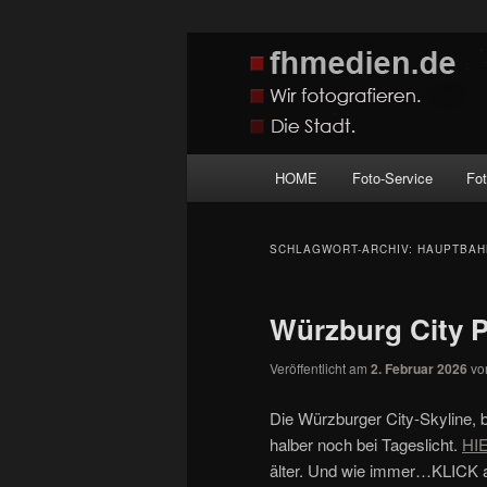
Zum
Zum
Wir fotografieren die Hauptstadt
primären
sekundären
Inhalt
Inhalt
fhmedien.de
springen
springen
Hauptmenü
HOME
Foto-Service
Fo
SCHLAGWORT-ARCHIV:
HAUPTBAH
Würzburg City 
Veröffentlicht am
2. Februar 2026
v
Die Würzburger City-Skyline, b
halber noch bei Tageslicht.
HI
älter. Und wie immer…KLICK a