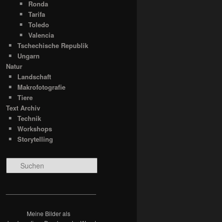
Ronda
Tarifa
Toledo
Valencia
Tschechische Republik
Ungarn
Natur
Landschaft
Makrofotografie
Tiere
Text Archiv
Technik
Workshops
Storytelling
S
u
c
h
__________________________
e
n
Meine Bilder als