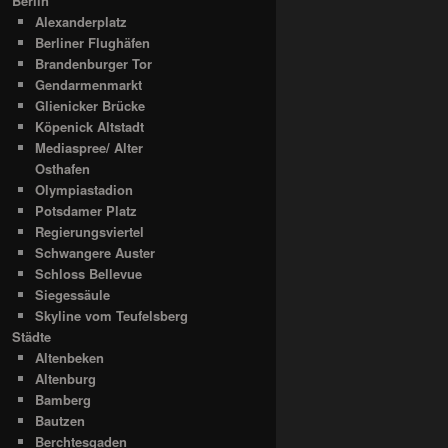
Berlin
Alexanderplatz
Berliner Flughäfen
Brandenburger Tor
Gendarmenmarkt
Glienicker Brücke
Köpenick Altstadt
Mediaspree/ Alter
Osthafen
Olympiastadion
Potsdamer Platz
Regierungsviertel
Schwangere Auster
Schloss Bellevue
Siegessäule
Skyline vom Teufelsberg
Städte
Altenbeken
Altenburg
Bamberg
Bautzen
Berchtesgaden