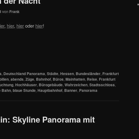
n der Nacht
3
von
Frank
ier
,
hier
,
hier
oder
hier
!
s
,
Deutschland Panorama
,
Städte
,
Hessen
,
Bundesländer
,
Frankfurt
ilien
,
abends
,
Züge
,
Bahnhof
,
Büros
,
Mainhatten
,
Reise
,
Frankfurt
uchtung
,
Hochhäuser
,
Bürogebäude
,
Wahrzeichen
,
Stadtsschloss
,
e Bahn
,
blaue Stunde
,
Hauptbahnhof
,
Banner
,
Panorama
in: Skyline Panorama mit