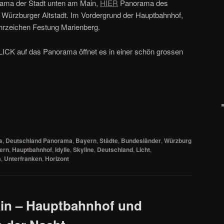
ama der Stadt unten am Main,
HIER
Panorama des
 Würzburger Altstadt. Im Vordergrund der Hauptbahnhof,
hrzeichen Festung Marienberg.
LICK auf das Panorama öffnet es in einer schön grossen
s
,
Deutschland Panorama
,
Bayern
,
Städte
,
Bundesländer
,
Würzburg
ern
,
Hauptbahnhof
,
Idylle
,
Skyline
,
Deutschland
,
Licht
,
a
,
Unterfranken
,
Horizont
ain – Hauptbahnhof und