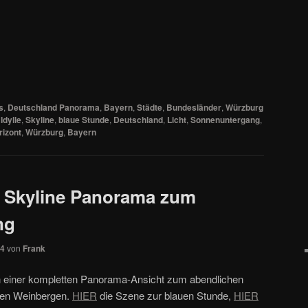
s
,
Deutschland Panorama
,
Bayern
,
Städte
,
Bundesländer
,
Würzburg
,
Idylle
,
Skyline
,
blaue Stunde
,
Deutschland
,
Licht
,
Sonnenuntergang
,
rizont
,
Würzburg
,
Bayern
y Skyline Panorama zum
ng
24
von
Frank
in einer kompletten Panorama-Ansicht zum abendlichen
den Weinbergen.
HIER
die Szene zur blauen Stunde,
HIER