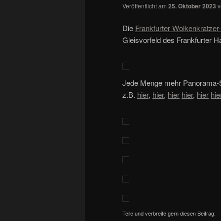
Veröffentlicht am
25. Oktober 2023
Die
Frankfurter Wolkenkratzer
Gleisvorfeld des Frankfurter 
Jede Menge mehr Panorama-Skyl
z.B.
hier
,
hier
,
hier
hier
,
hier
hie
Teile und verbreite gern diesen Beitrag: