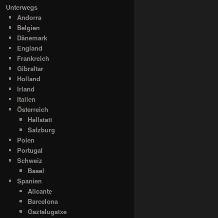
Unterwegs
Andorra
Belgien
Dänemark
England
Frankreich
Gibraltar
Holland
Irland
Italien
Österreich
Hallstatt
Salzburg
Polen
Portugal
Schweiz
Basel
Spanien
Alicante
Barcelona
Gaztelugatxe