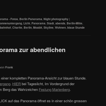
orama - Fotos
,
Berlin Panorama
,
Night photography
|
onnenuntergang
,
Licht
,
Panorama
,
Stadt
,
abends
,
Berlin-Mitte
,
bahnhof
,
Charite
,
Berlin
,
Moabit
,
Skyline
,
Wohnen
,
blaue Stunde
orama zur abendlichen
von
Frank
n einer kompletten Panorama-Ansicht zur blauen Stunde.
ergang
.
HIER
bei Tageslicht, Im Vordergrund der
am Berg das Wahrzeichen
Festung Marienberg
.
LICK auf das Panorama öffnet es in einer schön grossen