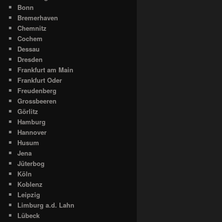
Bonn
Bremerhaven
Chemnitz
Cochem
Dessau
Dresden
Frankfurt am Main
Frankfurt Oder
Freudenberg
Grossbeeren
Görlitz
Hamburg
Hannover
Husum
Jena
Jüterbog
Köln
Koblenz
Leipzig
Limburg a.d. Lahn
Lübeck