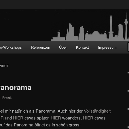
!
to-Workshops
Referenzen
Über
Kontakt
Impressum
NHOF
Panorama
on
Frank
ei mir natürlich als Panorama. Auch hier der
Vollständigkeit
ER
und
HIER
etwas später,
HIER
woanders,
HIER
etwas
uf das Panorama öffnet es in schön gross: