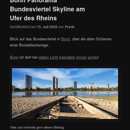
Bundesviertel Skyline am
Ufer des Rheins
Veröffentlicht am
15. Juli 2026
von
Frank
Blick auf das Bundesviertel in
Bonn
, über die alten Schienen
einer Bootablaufanlage.
Bonn
ist dort bei
jedem Licht
irgendwie
immer
schön
!
Teile und verbreite gern diesen Beitrag: