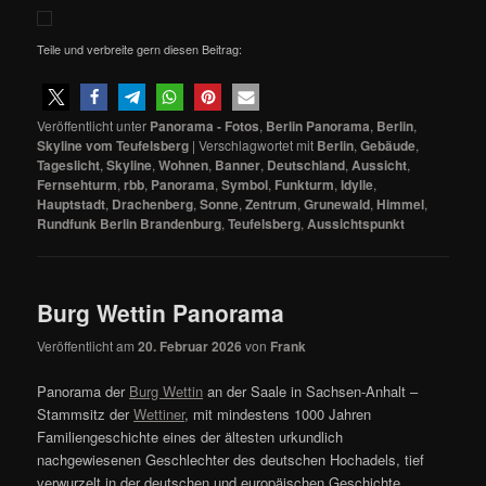
Teile und verbreite gern diesen Beitrag:
Veröffentlicht unter
Panorama - Fotos
,
Berlin Panorama
,
Berlin
,
Skyline vom Teufelsberg
|
Verschlagwortet mit
Berlin
,
Gebäude
,
Tageslicht
,
Skyline
,
Wohnen
,
Banner
,
Deutschland
,
Aussicht
,
Fernsehturm
,
rbb
,
Panorama
,
Symbol
,
Funkturm
,
Idylle
,
Hauptstadt
,
Drachenberg
,
Sonne
,
Zentrum
,
Grunewald
,
Himmel
,
Rundfunk Berlin Brandenburg
,
Teufelsberg
,
Aussichtspunkt
Burg Wettin Panorama
Veröffentlicht am
20. Februar 2026
von
Frank
Panorama der
Burg Wettin
an der Saale in Sachsen-Anhalt –
Stammsitz der
Wettiner
, mit mindestens 1000 Jahren
Familiengeschichte eines der ältesten urkundlich
nachgewiesenen Geschlechter des deutschen Hochadels, tief
verwurzelt in der deutschen und europäischen Geschichte.