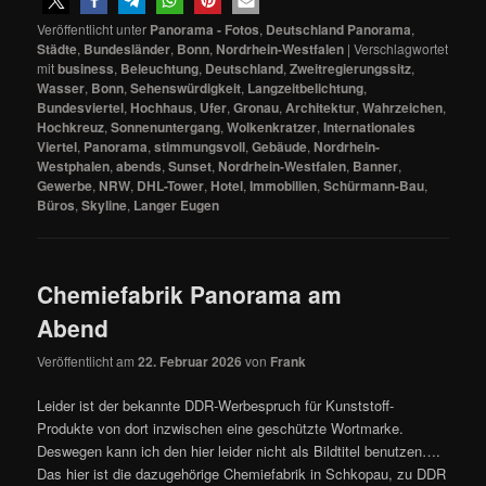
Veröffentlicht unter
Panorama - Fotos
,
Deutschland Panorama
,
Städte
,
Bundesländer
,
Bonn
,
Nordrhein-Westfalen
|
Verschlagwortet
mit
business
,
Beleuchtung
,
Deutschland
,
Zweitregierungssitz
,
Wasser
,
Bonn
,
Sehenswürdigkeit
,
Langzeitbelichtung
,
Bundesviertel
,
Hochhaus
,
Ufer
,
Gronau
,
Architektur
,
Wahrzeichen
,
Hochkreuz
,
Sonnenuntergang
,
Wolkenkratzer
,
Internationales
Viertel
,
Panorama
,
stimmungsvoll
,
Gebäude
,
Nordrhein-
Westphalen
,
abends
,
Sunset
,
Nordrhein-Westfalen
,
Banner
,
Gewerbe
,
NRW
,
DHL-Tower
,
Hotel
,
Immobilien
,
Schürmann-Bau
,
Büros
,
Skyline
,
Langer Eugen
Chemiefabrik Panorama am
Abend
Veröffentlicht am
22. Februar 2026
von
Frank
Leider ist der bekannte DDR-Werbespruch für Kunststoff-
Produkte von dort inzwischen eine geschützte Wortmarke.
Deswegen kann ich den hier leider nicht als Bildtitel benutzen….
Das hier ist die dazugehörige Chemiefabrik in Schkopau, zu DDR