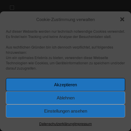
Teile und verbreite gern diesen Beitrag:
Cookie-Zustimmung verwalten
Auf dieser Webseite werden nur technisch notwendige Cookies verwendet.
Veröffentlicht unter
Städte
,
Hessen
,
Bundesländer
,
Limburg a.d.
Es findet kein Tracking und keine Analyse der Besucherdaten statt.
Lahn
|
Verschlagwortet mit
Verkehr
,
Limburger Tunnel
,
Langzeitbelichtung
,
Limburg Lahn
,
Hessen
,
Tunnelportal
,
Aus rechtlichen Gründen bin ich dennoch verpflichtet, auf folgendes
Eisenbahn
,
Schnellfahrstrecke
,
Bahnstrecke
,
Tunnelmund
,
hinzuweisen:
Deutschland
,
Sonnenuntergang
,
Limburg an der Lahn
,
Tunnel
,
Um ein optimales Erlebnis zu bieten, verwenden diese Webseite
abends
,
Bahn
,
Reise
,
Sunset
Technologien wie Cookies, um Geräteinformationen zu speichern und/oder
darauf zuzugreifen.
Akzeptieren
Berchtesgaden Panorama mit
Bergpanorama in der blauen
Ablehnen
Stunde
Einstellungen ansehen
Veröffentlicht am
6. Februar 2026
von
Frank
Datenschutzerklärung
Impressum
Berchtesgaden Panorama mit Bergpanorama in der blauen