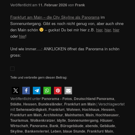
Veröffentlicht am
11. Februar 2026
von
Frank
Frankfurt am Main – die City Skyline als Panorama
im
Sonnenuntergang. Gibt es noch nicht genug von, aber auch ohne
den Main schön
– guckst Du bei mir hier z.B.
hier
,
hier
,
hier
oder
hier
!
Und wie immer….: ANKLICKEN öffnet das Panorama in schön
gross:
Teile und verbreite gern diesen Beitrag:
Veröffentlicht unter
Panorama - Fotos
,
Deutschland Panorama
,
Städte
,
Hessen
,
Bundesländer
,
Frankfurt am Main
|
Verschlagwortet
mit
Sehenswürdigkeit
,
Frankfurt
,
Wohnen
,
Hochhaus
,
Hessen
,
Frankfurt am Main
,
Architektur
,
Mainhatten
,
Main
,
Hochhaeuser
,
Tourismus
,
Wolkenkratzer
,
Idylle
,
Sonnenuntergang
,
Häuser
,
Wirtschaft
,
Panorama
,
Bank
,
Bürogebäude
,
abends
,
Gebäude
,
Skyline
,
Bankenviertel
,
Leben
,
blaue Stunde
,
Frankfurt/ Main
,