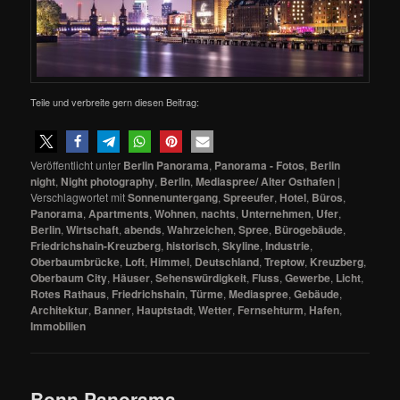
Teile und verbreite gern diesen Beitrag:
Veröffentlicht unter
Berlin Panorama
,
Panorama - Fotos
,
Berlin
night
,
Night photography
,
Berlin
,
Mediaspree/ Alter Osthafen
|
Verschlagwortet mit
Sonnenuntergang
,
Spreeufer
,
Hotel
,
Büros
,
Panorama
,
Apartments
,
Wohnen
,
nachts
,
Unternehmen
,
Ufer
,
Berlin
,
Wirtschaft
,
abends
,
Wahrzeichen
,
Spree
,
Bürogebäude
,
Friedrichshain-Kreuzberg
,
historisch
,
Skyline
,
Industrie
,
Oberbaumbrücke
,
Loft
,
Himmel
,
Deutschland
,
Treptow
,
Kreuzberg
,
Oberbaum City
,
Häuser
,
Sehenswürdigkeit
,
Fluss
,
Gewerbe
,
Licht
,
Rotes Rathaus
,
Friedrichshain
,
Türme
,
Mediaspree
,
Gebäude
,
Architektur
,
Banner
,
Hauptstadt
,
Wetter
,
Fernsehturm
,
Hafen
,
Immobilien
Bonn Panorama