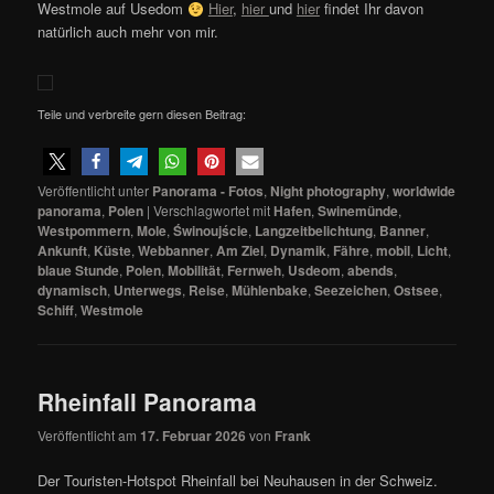
Westmole auf Usedom
Hier
,
hier
und
hier
findet Ihr davon
natürlich auch mehr von mir.
Teile und verbreite gern diesen Beitrag:
Veröffentlicht unter
Panorama - Fotos
,
Night photography
,
worldwide
panorama
,
Polen
|
Verschlagwortet mit
Hafen
,
Swinemünde
,
Westpommern
,
Mole
,
Świnoujście
,
Langzeitbelichtung
,
Banner
,
Ankunft
,
Küste
,
Webbanner
,
Am Ziel
,
Dynamik
,
Fähre
,
mobil
,
Licht
,
blaue Stunde
,
Polen
,
Mobilität
,
Fernweh
,
Usdeom
,
abends
,
dynamisch
,
Unterwegs
,
Reise
,
Mühlenbake
,
Seezeichen
,
Ostsee
,
Schiff
,
Westmole
Rheinfall Panorama
Veröffentlicht am
17. Februar 2026
von
Frank
Der Touristen-Hotspot Rheinfall bei Neuhausen in der Schweiz.