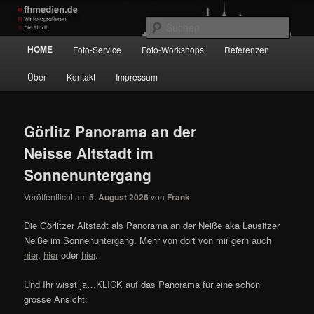
Zum
Zum
Wir fotografieren die Hauptstadt!
primären
sekundären
Such
Inhalt
Inhalt
Hauptmenü
HOME
Foto-Service
Foto-Workshops
Referenzen
springen
springen
fhmedien.de
Über
Kontakt
Impressum
Görlitz Panorama an der
Neisse Altstadt im
Sonnenuntergang
Veröffentlicht am
5. August 2026
von
Frank
Die Görlitzer Altstadt als Panorama an der Neiße aka Lausitzer
Neiße im Sonnenuntergang. Mehr von dort von mir gern auch
hier
,
hier
oder
hier
.
Und Ihr wisst ja…KLICK auf das Panorama für eine schön
grosse Ansicht: