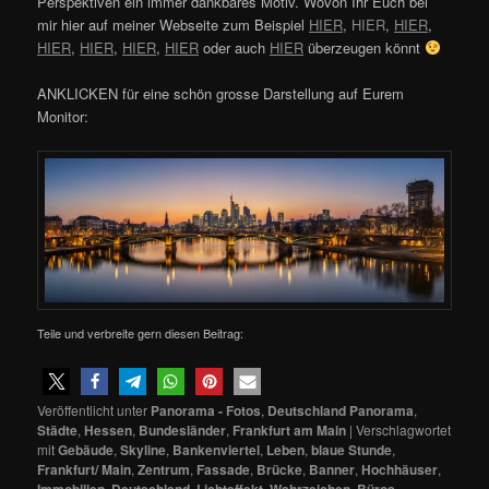
Perspektiven ein immer dankbares Motiv. Wovon Ihr Euch bei
mir hier auf meiner Webseite zum Beispiel
HIER
,
HIER
,
HIER
,
HIER
,
HIER
,
HIER
,
HIER
oder auch
HIER
überzeugen könnt
ANKLICKEN für eine schön grosse Darstellung auf Eurem
Monitor:
Teile und verbreite gern diesen Beitrag:
Veröffentlicht unter
Panorama - Fotos
,
Deutschland Panorama
,
Städte
,
Hessen
,
Bundesländer
,
Frankfurt am Main
|
Verschlagwortet
mit
Gebäude
,
Skyline
,
Bankenviertel
,
Leben
,
blaue Stunde
,
Frankfurt/ Main
,
Zentrum
,
Fassade
,
Brücke
,
Banner
,
Hochhäuser
,
Immobilien
,
Deutschland
,
Lichteffekt
,
Wahrzeichen
,
Büros
,