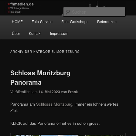
Zum
Zum
Wir fotografieren die Hauptstadt!
primären
sekundären
Such
Inhalt
Inhalt
Hauptmenü
HOME
Foto-Service
Foto-Workshops
Referenzen
springen
springen
fhmedien.de
Über
Kontakt
Impressum
ARCHIV DER KATEGORIE:
MORITZBURG
Schloss Moritzburg
Panorama
Veröffentlicht am
14. Mai 2023
von
Frank
Panorama am
Schlosss Moritzburg
, immer ein lohnenswertes
Ziel.
KLICK auf das Panorama öffnet es in schön gross: