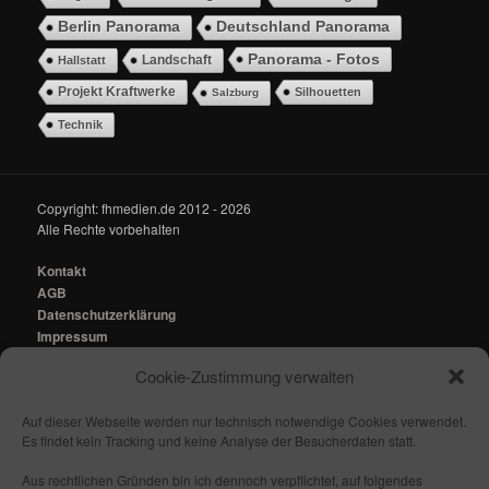
Berlin Panorama
Deutschland Panorama
Panorama - Fotos
Landschaft
Hallstatt
Projekt Kraftwerke
Silhouetten
Salzburg
Technik
Copyright: fhmedien.de 2012 - 2026
Alle Rechte vorbehalten
Kontakt
AGB
Datenschutzerklärung
Impressum
Cookie-Zustimmung verwalten
Kontakt:
mail@fhmedien.de
Auf dieser Webseite werden nur technisch notwendige Cookies verwendet.
Es findet kein Tracking und keine Analyse der Besucherdaten statt.
Aus rechtlichen Gründen bin ich dennoch verpflichtet, auf folgendes