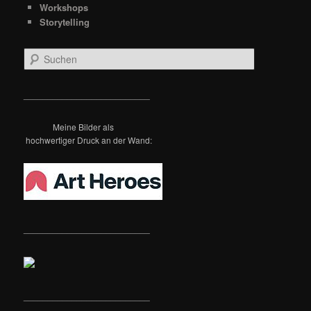
Workshops
Storytelling
S
u
c
h
__________________________
e
n
Meine Bilder als
hochwertiger Druck an der Wand:
__________________________
__________________________