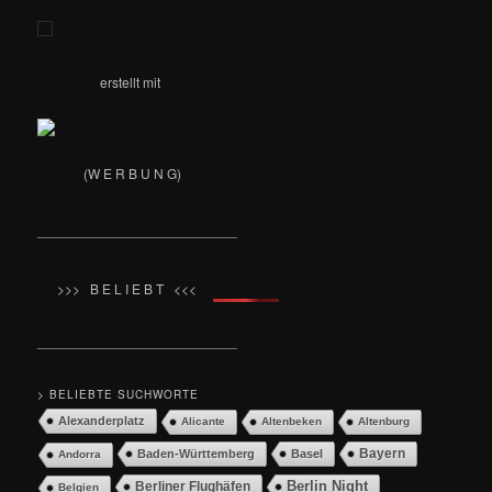
erstellt mit
(W E R B U N G)
__________________________
>>> B E L I E B T <<<
__________________________
> BELIEBTE SUCHWORTE
Alexanderplatz
Alicante
Altenbeken
Altenburg
Bayern
Baden-Württemberg
Basel
Andorra
Berlin Night
Berliner Flughäfen
Belgien