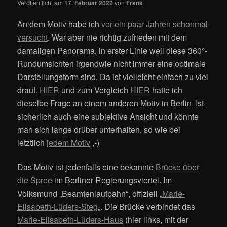
Veröffentlicht am
17. Februar 2022
von
Frank
An dem Motiv habe ich
vor ein paar Jahren schonmal
versucht
. War aber nie richtig zufrieden mit dem
damaligen Panorama, in erster Linie weil diese 360°-
Rundumsichten irgendwie nicht immer eine optimale
Darstellungsform sind. Da ist vielleicht einfach zu viel
drauf.
HIER
und zum Vergleich
HIER
hatte ich
dieselbe Frage an einem anderen Motiv in Berlin. Ist
sicherlich auch eine subjektive Ansicht und könnte
man sich lange drüber unterhalten, so wie bei
letztlich
jedem Motiv
,-)
Das Motiv ist jedenfalls eine bekannte
Brücke über
die Spree
im Berliner Regierungsviertel. Im
Volksmund „Beamtenlaufbahn“, offiziell „
Marie-
Elisabeth-Lüders-Steg
„. Die Brücke verbindet das
Marie-Elisabeth-Lüders-Haus
(hier links, mit der