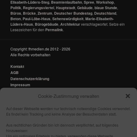
Elisabeth-Lüders-Steg
,
Beamtenlaufbahn
,
Spree
,
Workshop
,
Politik
,
Regierungsviertel
,
Hauptstadt
,
Gebäude
,
blaue Stunde
,
Büros
,
Brücke
,
Zentrum
,
Deutscher Bundestag
,
Deutschland
,
Beton
,
Paul-Löbe-Haus
,
Sehenswürdigkeit
,
Marie-Elisabeth-
Lüders-Haus
,
Bürogebäude
,
Architektur
verschlagwortet. Setze ein
Lesezeichen für den
Permalink
.
Copyright: fhmedien.de 2012 - 2026
Alle Rechte vorbehalten
Kontakt
AGB
Datenschutzerklärung
Impressum
Cookie-Zustimmung verwalten
Kontakt:
mail@fhmedien.de
Auf dieser Webseite werden nur technisch notwendige Cookies verwendet.
Es findet kein Tracking und keine Analyse der Besucherdaten statt.
Aus rechtlichen Gründen bin ich dennoch verpflichtet, auf folgendes
hinzuweisen:
Nach oben/ Seitenanfang
Um ein optimales Erlebnis zu bieten, verwenden diese Webseite