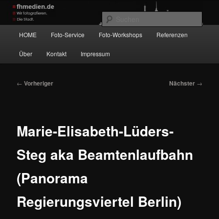
Zum
Wir fotografieren die Hauptstadt!
primären
Such
Inhalt
Hauptmenü
HOME
Foto-Service
Foto-Workshops
Referenzen
springen
fhmedien.de
Über
Kontakt
Impressum
Beitragsnavigation
←
Vorheriger
Nächster
→
Marie-Elisabeth-Lüders-
Steg aka Beamtenlaufbahn
(Panorama
Regierungsviertel Berlin)