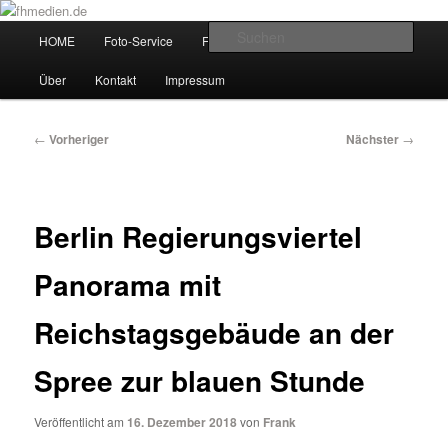
Zum
Wir fotografieren die Hauptstadt!
primären
Hauptmenü
Such
HOME
Foto-Service
Foto-Workshops
Referenzen
Inhalt
springen
fhmedien.de
Über
Kontakt
Impressum
Beitragsnavigation
←
Vorheriger
Nächster
→
Berlin Regierungsviertel
Panorama mit
Reichstagsgebäude an der
Spree zur blauen Stunde
Veröffentlicht am
16. Dezember 2018
von
Frank