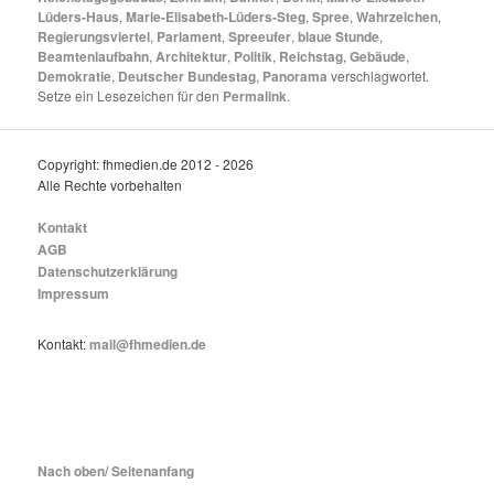
Lüders-Haus
,
Marie-Elisabeth-Lüders-Steg
,
Spree
,
Wahrzeichen
,
Regierungsviertel
,
Parlament
,
Spreeufer
,
blaue Stunde
,
Beamtenlaufbahn
,
Architektur
,
Politik
,
Reichstag
,
Gebäude
,
Demokratie
,
Deutscher Bundestag
,
Panorama
verschlagwortet.
Setze ein Lesezeichen für den
Permalink
.
Copyright: fhmedien.de 2012 - 2026
Alle Rechte vorbehalten
Kontakt
AGB
Datenschutzerklärung
Impressum
Kontakt:
mail@fhmedien.de
Nach oben/ Seitenanfang