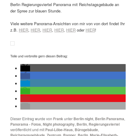
Berlin Regierungsviertel Panorama mit Reichstagsgebäude an
der Spree zur blauen Stunde.
Viele weitere Panorama-Ansichten von mir von von dort findet Ihr
z.B.
HIER
,
HIER
,
HIER
,
HIER
,
HIER
oder
HIER
!
Teile und verbreite gern diesen Beitrag:
Dieser Eintrag wurde von
Frank
unter
Berlin night
,
Berlin Panorama
,
Panorama - Fotos
,
Night photography
,
Berlin
,
Regierungsviertel
veröffentlicht und mit
Paul-Löbe-Haus
,
Bürogebäude
,
Reichstagsgebäude
,
Zentrum
,
Banner
,
Berlin
,
Marie-Elisabeth-