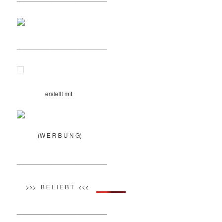
__________________________
erstellt mit
(W E R B U N G)
__________________________
>>> B E L I E B T <<<
__________________________