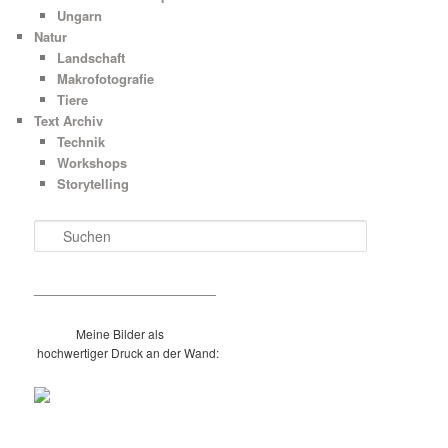
Ungarn
Natur
Landschaft
Makrofotografie
Tiere
Text Archiv
Technik
Workshops
Storytelling
S
u
c
h
__________________________
e
n
Meine Bilder als
hochwertiger Druck an der Wand:
__________________________