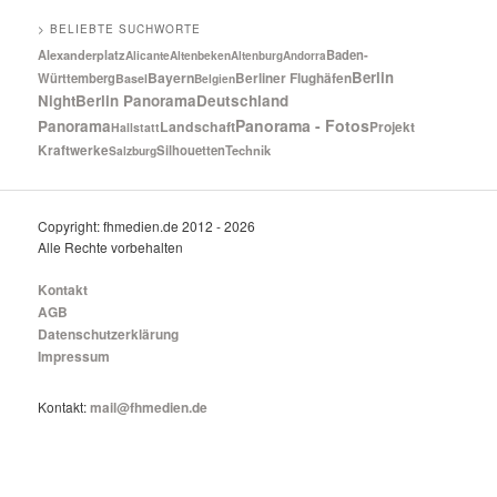
> BELIEBTE SUCHWORTE
Baden-
Alexanderplatz
Alicante
Altenbeken
Altenburg
Andorra
Berlin
Bayern
Württemberg
Berliner Flughäfen
Basel
Belgien
Night
Berlin Panorama
Deutschland
Panorama - Fotos
Panorama
Landschaft
Projekt
Hallstatt
Kraftwerke
Silhouetten
Technik
Salzburg
Copyright: fhmedien.de 2012 - 2026
Alle Rechte vorbehalten
Kontakt
AGB
Datenschutzerklärung
Impressum
Kontakt:
mail@fhmedien.de