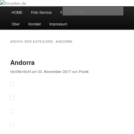
Zum
Zum
Wir fotografieren die Hauptstadt!
primären
sekundären
Hauptmenü
Such
HOME
Foto-Service
Foto-Workshops
Referenzen
Inhalt
Inhalt
springen
springen
fhmedien.de
Über
Kontakt
Impressum
ARCHIV DER KATEGORIE:
ANDORRA
Andorra
Veröffentlicht am
23. November 2017
von
Frank