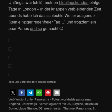
Unlängst war ich für meinen
Lieblingskunden
einige
Tage in London – in der knappen verbleibenden Zeit
abends habe ich das schlechte Wetter ausgenutzt
(kein einziger regenfreier Tag…) und trotzdem ein
paar Panos
und so
gemacht 😉
Teile und verbreite gern diesen Beitrag:
Veröffentlicht unter
Panorama - Fotos
,
worldwide panorama
,
England
,
Unterwegs
|
Verschlagwortet mit
UK
,
Skyline
,
Millenium
Dome
,
blaue Stunde
,
O2
,
westminster
,
Themse
,
Panorama
,
St.