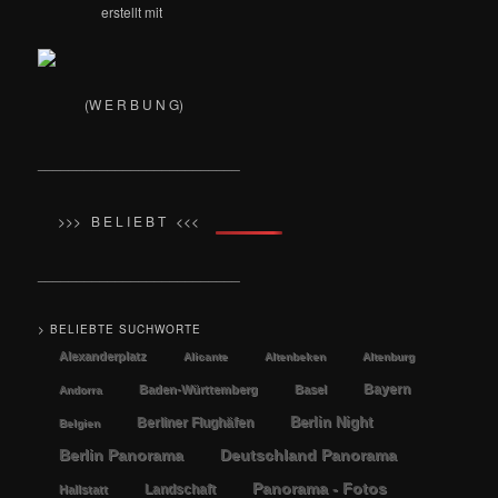
erstellt mit
(W E R B U N G)
__________________________
>>> B E L I E B T <<<
__________________________
> BELIEBTE SUCHWORTE
Alexanderplatz
Alicante
Altenbeken
Altenburg
Bayern
Baden-Württemberg
Basel
Andorra
Berlin Night
Berliner Flughäfen
Belgien
Berlin Panorama
Deutschland Panorama
Panorama - Fotos
Landschaft
Hallstatt