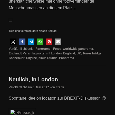
unerklärlicherweise mal ohne fotoverhindernde
Menschenmassen an diesem Platz…
Teile und verbreite gern diesen Beitrag:
Veröffentlicht unter
Panorama - Fotos
,
worldwide panorama
,
England
|
Verschlagwortet mit
London
,
England
,
UK
,
Tower bridge
,
Sonnenuhr
,
Skyline
,
blaue Stunde
,
Panorama
Neulich, in London
Veröffentlicht am
8. Mai 2017
von
Frank
Spontane Idee on location zur BREXIT-Diskussion 😉