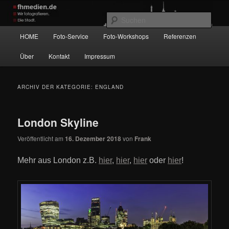
Zum
Zum
Wir fotografieren die Hauptstadt!
primären
sekundären
Such
Inhalt
Inhalt
Hauptmenü
HOME
Foto-Service
Foto-Workshops
Referenzen
springen
springen
fhmedien.de
Über
Kontakt
Impressum
ARCHIV DER KATEGORIE:
ENGLAND
London Skyline
Veröffentlicht am
16. Dezember 2018
von
Frank
Mehr aus London z.B.
hier
,
hier
,
hier
oder
hier
!