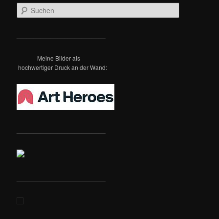
S
u
c
h
__________________________
e
n
Meine Bilder als
hochwertiger Druck an der Wand:
__________________________
__________________________