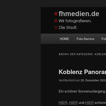
Zum
Zum
Wir fotografieren die Hauptstadt
primären
sekundären
Inhalt
Inhalt
fhmedien.de
springen
springen
Hauptmenü
HOME
Foto-Service
Fo
ARCHIV DER KATEGORIE:
KOBLEN
Koblenz Panoram
Veröffentlicht am
20. Dezember 202
Ein schöner Sonnenuntergang
HIER
,
HIER
und
HIER
schonma