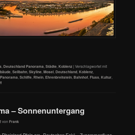
s
,
Deutschland Panorama
,
Städte
,
Koblenz
|
Verschlagwortet mit
bäude
,
Seilbahn
,
Skyline
,
Mosel
,
Deutschland
,
Koblenz
,
Panorama
,
Schiffe
,
Rhein
,
Ehrenbreitstein
,
Bahnhof
,
Fluss
,
Kultur
,
ff
ma – Sonnenuntergang
2
von
Frank
in Rheinland-Pfalz am „Deutschen Eck“ – Zusammenfluss