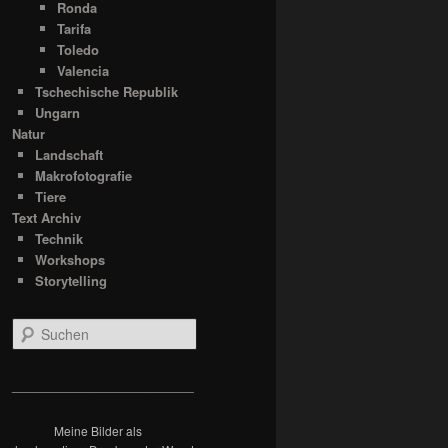
Ronda
Tarifa
Toledo
Valencia
Tschechische Republik
Ungarn
Natur
Landschaft
Makrofotografie
Tiere
Text Archiv
Technik
Workshops
Storytelling
S
u
c
h
__________________________
e
n
Meine Bilder als