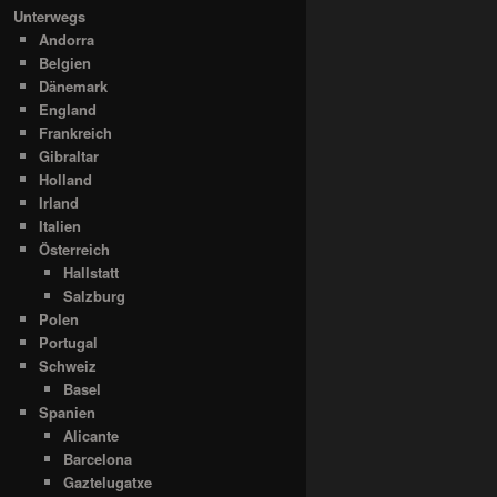
Unterwegs
Andorra
Belgien
Dänemark
England
Frankreich
Gibraltar
Holland
Irland
Italien
Österreich
Hallstatt
Salzburg
Polen
Portugal
Schweiz
Basel
Spanien
Alicante
Barcelona
Gaztelugatxe