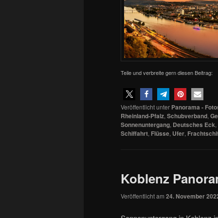
Teile und verbreite gern diesen Beitrag:
Veröffentlicht unter
Panorama - Foto
Rheinland-Pfalz
,
Schubverband
,
Ge
Sonnenuntergang
,
Deutsches Eck
,
Schiffahrt
,
Flüsse
,
Ufer
,
Frachtschi
Koblenz Panora
Veröffentlicht am
24. November 202
Sonnenuntergang in Koblenz 