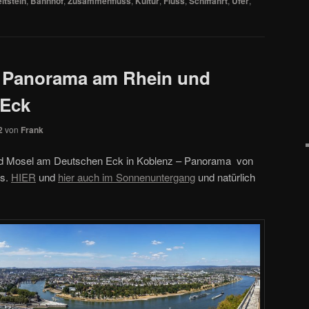
itstein
,
Bahnhof
,
Zusammenfluss
,
Kultur
,
Fluss
,
Schiffahrt
,
Ufer
,
e Panorama am Rhein und
 Eck
2
von
Frank
d Mosel am Deutschen Eck in Koblenz – Panorama von
us.
HIER
und
hier auch im Sonnenuntergang
und natürlich