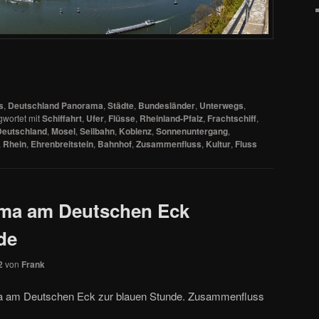
s
,
Deutschland Panorama
,
Städte
,
Bundesländer
,
Unterwegs
,
gwortet mit
Schiffahrt
,
Ufer
,
Flüsse
,
Rheinland-Pfalz
,
Frachtschiff
,
Deutschland
,
Mosel
,
Seilbahn
,
Koblenz
,
Sonnenuntergang
,
,
Rhein
,
Ehrenbreitstein
,
Bahnhof
,
Zusammenfluss
,
Kultur
,
Fluss
ma am Deutschen Eck
de
2
von
Frank
a am Deutschen Eck zur blauen Stunde. Zusammenfluss