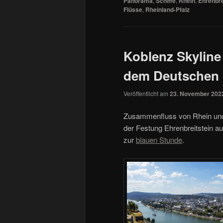
Panorama
,
Schiffe
,
Rhein
,
Ehrenbre
Flüsse
,
Rheinland-Pfalz
Koblenz Skylin
dem Deutschen
Veröffentlicht am
23. November 202
Zusammenfluss von Rhein un
der Festung Ehrenbreitstein a
zur
blauen Stunde
.