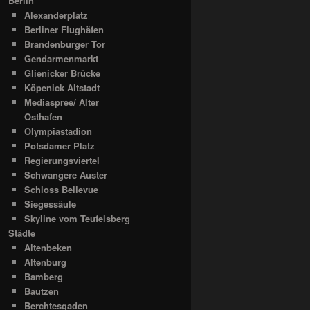
Berlin
Alexanderplatz
Berliner Flughäfen
Brandenburger Tor
Gendarmenmarkt
Glienicker Brücke
Köpenick Altstadt
Mediaspree/ Alter
Osthafen
Olympiastadion
Potsdamer Platz
Regierungsviertel
Schwangere Auster
Schloss Bellevue
Siegessäule
Skyline vom Teufelsberg
Städte
Altenbeken
Altenburg
Bamberg
Bautzen
Berchtesgaden