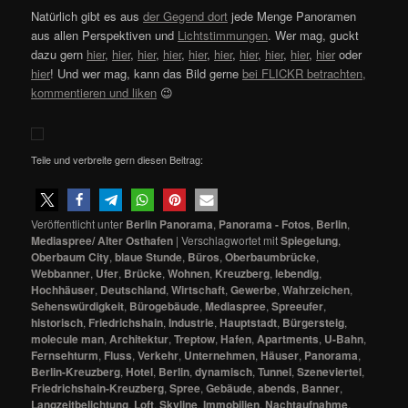
Natürlich gibt es aus
der Gegend dort
jede Menge Panoramen
aus allen Perspektiven und
Lichtstimmungen
. Wer mag, guckt
dazu gern
hier
,
hier
,
hier
,
hier
,
hier
,
hier
,
hier
,
hier
,
hier
,
hier
oder
hier
! Und wer mag, kann das Bild gerne
bei FLICKR betrachten,
kommentieren und liken
😉
Teile und verbreite gern diesen Beitrag:
Veröffentlicht unter
Berlin Panorama
,
Panorama - Fotos
,
Berlin
,
Mediaspree/ Alter Osthafen
|
Verschlagwortet mit
Spiegelung
,
Oberbaum City
,
blaue Stunde
,
Büros
,
Oberbaumbrücke
,
Webbanner
,
Ufer
,
Brücke
,
Wohnen
,
Kreuzberg
,
lebendig
,
Hochhäuser
,
Deutschland
,
Wirtschaft
,
Gewerbe
,
Wahrzeichen
,
Sehenswürdigkeit
,
Bürogebäude
,
Mediaspree
,
Spreeufer
,
historisch
,
Friedrichshain
,
Industrie
,
Hauptstadt
,
Bürgersteig
,
molecule man
,
Architektur
,
Treptow
,
Hafen
,
Apartments
,
U-Bahn
,
Fernsehturm
,
Fluss
,
Verkehr
,
Unternehmen
,
Häuser
,
Panorama
,
Berlin-Kreuzberg
,
Hotel
,
Berlin
,
dynamisch
,
Tunnel
,
Szeneviertel
,
Friedrichshain-Kreuzberg
,
Spree
,
Gebäude
,
abends
,
Banner
,
Langzeitbelichtung
,
Loft
,
Skyline
,
Immobilien
,
Nachtaufnahme
,