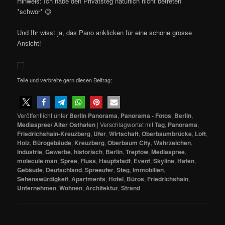
Hinweis: Ich habe den Privatsteg natürlich nicht betreten
*schwör* 😉
Und Ihr wisst ja, das Pano anklicken für eine schöne grosse
Ansicht!
Teile und verbreite gern diesen Beitrag:
Veröffentlicht unter
Berlin Panorama
,
Panorama - Fotos
,
Berlin
,
Mediaspree/ Alter Osthafen
|
Verschlagwortet mit
Tag
,
Panorama
,
Friedrichshain-Kreuzberg
,
Ufer
,
Wirtschaft
,
Oberbaumbrücke
,
Loft
,
Holz
,
Bürogebäude
,
Kreuzberg
,
Oberbaum City
,
Wahrzeichen
,
Industrie
,
Gewerbe
,
historisch
,
Berlin
,
Treptow
,
Mediaspree
,
molecule man
,
Spree
,
Fluss
,
Hauptstadt
,
Event
,
Skyline
,
Hafen
,
Gebäude
,
Deutschland
,
Spreeufer
,
Steg
,
Immobilien
,
Sehenswürdigkeit
,
Apartments
,
Hotel
,
Büros
,
Friedrichshain
,
Unternehmen
,
Wohnen
,
Architektur
,
Strand