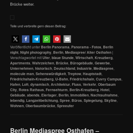
Brücke weiter.
Teile und verbreite gern diesen Beitrag:
Veröffentlicht unter
Berlin Panorama
,
Panorama - Fotos
,
Berlin
night
,
Night photography
,
Berlin
,
Mediaspree/ Alter Osthafen
|
Verschlagwortet mit
Ufer
,
blaue Stunde
,
Wirtschaft
,
Kreuzberg
,
Apartments
,
Wahrzeichen
,
Brücke
,
Bürogebäude
,
Gewerbe
,
Unternehmen
,
historisch
,
Deutschland
,
Industrie
,
Mediaspree
,
molecule man
,
Sehenswürdigkeit
,
Treptow
,
Hauptstadt
,
Friedrichshain-Kreuzberg
,
U-Bahn
,
Friedrichshain
,
Cuvry Campus
,
Hafen
,
Loft
,
dynamisch
,
Architektur
,
Fluss
,
Verkehr
,
Oberbaum
City
,
Rotes Rathaus
,
Fernsehturm
,
Berlin-Kreuzberg
,
Hotel
,
Gebäude
,
abends
,
Eierlager
,
Berlin
,
Immobilien
,
Nachtaufnahme
,
lebendig
,
Langzeitbelichtung
,
Spree
,
Büros
,
Spiegelung
,
Skyline
,
Wohnen
,
Oberbaumbrücke
,
Spreeufer
Berlin Mediaspree Osthafen –