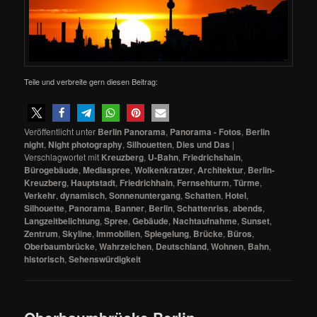
Teile und verbreite gern diesen Beitrag:
Veröffentlicht unter
Berlin Panorama
,
Panorama - Fotos
,
Berlin
night
,
Night photography
,
Silhouetten
,
Dies und Das
|
Verschlagwortet mit
Kreuzberg
,
U-Bahn
,
Friedrichshain
,
Bürogebäude
,
Mediaspree
,
Wolkenkratzer
,
Architektur
,
Berlin-
Kreuzberg
,
Hauptstadt
,
Friedrichhain
,
Fernsehturm
,
Türme
,
Verkehr
,
dynamisch
,
Sonnenuntergang
,
Schatten
,
Hotel
,
Silhouette
,
Panorama
,
Banner
,
Berlin
,
Schattenriss
,
abends
,
Langzeitbelichtung
,
Spree
,
Gebäude
,
Nachtaufnahme
,
Sunset
,
Zentrum
,
Skyline
,
Immobilien
,
Spiegelung
,
Brücke
,
Büros
,
Oberbaumbrücke
,
Wahrzeichen
,
Deutschland
,
Wohnen
,
Bahn
,
historisch
,
Sehenswürdigkeit