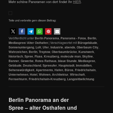
Mehr schöne Panoramen von dort findet Ihr
HIER
.
Teile und verbreite gern diesen Beitrag:
Veröffentlicht unter
Berlin Panorama
,
Panorama - Fotos
,
Berlin
,
Mediaspree/ Alter Osthafen
|
Verschlagwortet mit
Bürogebäude
,
Sonnenuntergang
,
Loft
,
Ufer
,
Industrie
,
abends
,
Oberbaum City
,
Wahrzeichen
,
Berlin
,
Treptow
,
Oberbaumbrücke
,
Kunstwerk
,
historisch
,
Spree
,
Fluss
,
Kreuzberg
,
molecule man
,
Skyline
,
Banner
,
Gewerbe
,
Rotes Rathaus
,
blaue Stunde
,
Mediaspree
,
Gebäude
,
Deutschland
,
Spreeufer
,
Hauptstadt
,
Immobilien
,
Sehenswürdigkeit
,
Apartments
,
Hafen
,
Büros
,
Friedrichshain
,
Unternehmen
,
Hotel
,
Wohnen
,
Architektur
,
Wirtschaft
,
Fernsehturm
,
Friedrichshain-Kreuzberg
,
Langzeitbelichtung
Berlin Panorama an der
Spree – alter Osthafen und