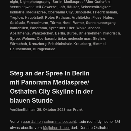
night
,
Night photography
,
Berlin
,
Mediaspree/ Alter Osthafen
|
Verschlagwortet mit
Gewerbe
,
Loft
,
Häuser
,
Sehenswürdigkeit
,
Industrie
,
Mediaspree
,
Oberbaum City
,
Silhouette
,
Friedrichshain
,
Treptow
,
Hauptstadt
,
Rotes Rathaus
,
Architektur
,
Fluss
,
Hafen
,
Gebäude
,
Fernsehturm
,
Türme
,
Hotel
,
Wetter
,
Sonnenuntergang
,
Immobilien
,
Panorama
,
Spreeufer
,
Ufer
,
Wolke
,
abends
,
Apartments
,
Wahrzeichen
,
Berlin
,
Büros
,
Unternehmen
,
historisch
,
Spree
,
Wohnen
,
Oberbaumbrücke
,
molecule man
,
Skyline
,
Wirtschaft
,
Kreuzberg
,
Friedrichshain-Kreuzberg
,
Himmel
,
Deutschland
,
Bürogebäude
Steg an der Spree in Berlin
mit Panorama Mediaspree/
Osthafen City Skyline in der
blauen Stunde
Veröffentlicht am
25. Oktober 2023
von
Frank
Vor ein
paar Jahren
schon mal besucht
….ein recht idyllischer Ort
etwas abseits vom
täglichen Trubel
dort. Der alte Osthafen,