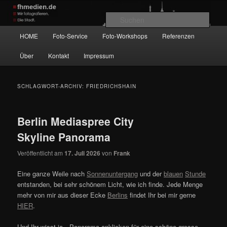
Zum
Zum
Wir fotografieren die Hauptstadt!
primären
sekundären
Such
Inhalt
Inhalt
Hauptmenü
HOME
Foto-Service
Foto-Workshops
Referenzen
springen
springen
fhmedien.de
Über
Kontakt
Impressum
SCHLAGWORT-ARCHIV:
FRIEDRICHSHAIN
Berlin Mediaspree City
Skyline Panorama
Veröffentlicht am
17. Juli 2026
von
Frank
Eine ganze Weile nach
Sonnenuntergang
und der
blauen
Stunde
entstanden, bei sehr schönem Licht, wie ich finde. Jede Menge
mehr von mir aus dieser Ecke
Berlins
findet Ihr bei mir gerne
HIER
.
Und Ihr wisst ja…Panorama anklicken für eine schöne grosse