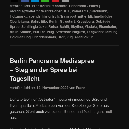
Veröffentlicht unter
Berlin Panorama
,
Panorama - Fotos
|
Verschlagwortet mit
Wahrzeichen
,
ICE
,
Panorama
,
Stadtbahn
,
Holzmarkt
,
abends
,
historisch
,
Transport
,
mitte
,
Michaelbrücke
,
Oberleitung
,
Bahn
,
Eile
,
Berlin
,
Streetart
,
Kreuzberg
,
Gebäude
,
Spree
,
Schillingbrücke
,
Reise
,
Schiff
,
Skyline
,
Viadukt
,
Eisenbahn
,
blaue Stunde
,
Pull The Plug
,
Sehenswürdigkeit
,
Langzeitbelichtung
,
Beleuchtung
,
Friedrichshain
,
Ufer
,
Zug
,
Architektur
Berlin Panorama Mediaspree
– Steg an der Spree bei
Tageslicht
Veröffentlicht am
18. November 2023
von
Frank
Der alte Berliner „Osthafen“, heute ein modernes Büro-und
Eventquartier („
Mediaspree
“) von der Kreuzberger Seite aus
gesehen. Sieht auch zur
blauen Stunde
und
Nachts
ganz nett
aus.