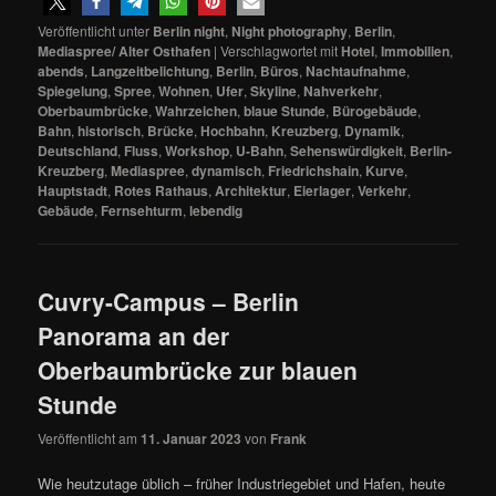
Veröffentlicht unter
Berlin night
,
Night photography
,
Berlin
,
Mediaspree/ Alter Osthafen
|
Verschlagwortet mit
Hotel
,
Immobilien
,
abends
,
Langzeitbelichtung
,
Berlin
,
Büros
,
Nachtaufnahme
,
Spiegelung
,
Spree
,
Wohnen
,
Ufer
,
Skyline
,
Nahverkehr
,
Oberbaumbrücke
,
Wahrzeichen
,
blaue Stunde
,
Bürogebäude
,
Bahn
,
historisch
,
Brücke
,
Hochbahn
,
Kreuzberg
,
Dynamik
,
Deutschland
,
Fluss
,
Workshop
,
U-Bahn
,
Sehenswürdigkeit
,
Berlin-
Kreuzberg
,
Mediaspree
,
dynamisch
,
Friedrichshain
,
Kurve
,
Hauptstadt
,
Rotes Rathaus
,
Architektur
,
Eierlager
,
Verkehr
,
Gebäude
,
Fernsehturm
,
lebendig
Cuvry-Campus – Berlin
Panorama an der
Oberbaumbrücke zur blauen
Stunde
Veröffentlicht am
11. Januar 2023
von
Frank
Wie heutzutage üblich – früher Industriegebiet und Hafen, heute