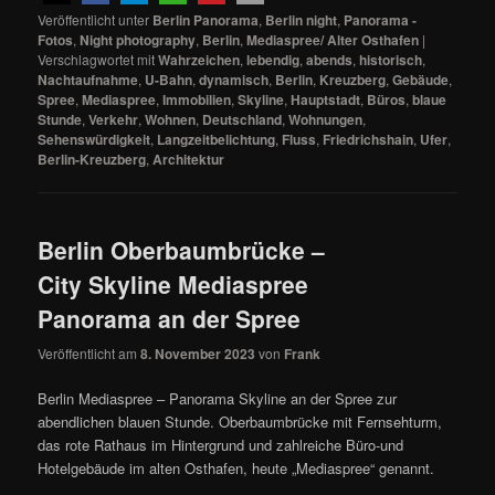
Veröffentlicht unter
Berlin Panorama
,
Berlin night
,
Panorama -
Fotos
,
Night photography
,
Berlin
,
Mediaspree/ Alter Osthafen
|
Verschlagwortet mit
Wahrzeichen
,
lebendig
,
abends
,
historisch
,
Nachtaufnahme
,
U-Bahn
,
dynamisch
,
Berlin
,
Kreuzberg
,
Gebäude
,
Spree
,
Mediaspree
,
Immobilien
,
Skyline
,
Hauptstadt
,
Büros
,
blaue
Stunde
,
Verkehr
,
Wohnen
,
Deutschland
,
Wohnungen
,
Sehenswürdigkeit
,
Langzeitbelichtung
,
Fluss
,
Friedrichshain
,
Ufer
,
Berlin-Kreuzberg
,
Architektur
Berlin Oberbaumbrücke –
City Skyline Mediaspree
Panorama an der Spree
Veröffentlicht am
8. November 2023
von
Frank
Berlin Mediaspree – Panorama Skyline an der Spree zur
abendlichen blauen Stunde. Oberbaumbrücke mit Fernsehturm,
das rote Rathaus im Hintergrund und zahlreiche Büro-und
Hotelgebäude im alten Osthafen, heute „Mediaspree“ genannt.