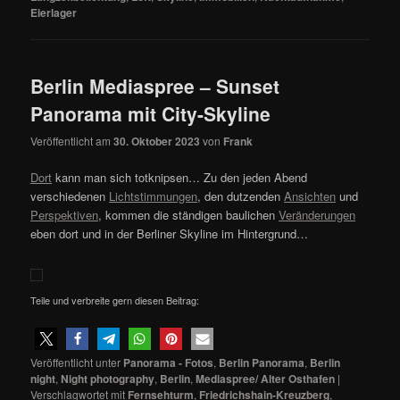
Eierlager
Berlin Mediaspree – Sunset
Panorama mit City-Skyline
Veröffentlicht am
30. Oktober 2023
von
Frank
Dort
kann man sich totknipsen… Zu den jeden Abend
verschiedenen
Lichtstimmungen
, den dutzenden
Ansichten
und
Perspektiven
, kommen die ständigen baulichen
Veränderungen
eben dort und in der Berliner Skyline im Hintergrund…
Teile und verbreite gern diesen Beitrag:
Veröffentlicht unter
Panorama - Fotos
,
Berlin Panorama
,
Berlin
night
,
Night photography
,
Berlin
,
Mediaspree/ Alter Osthafen
|
Verschlagwortet mit
Fernsehturm
,
Friedrichshain-Kreuzberg
,