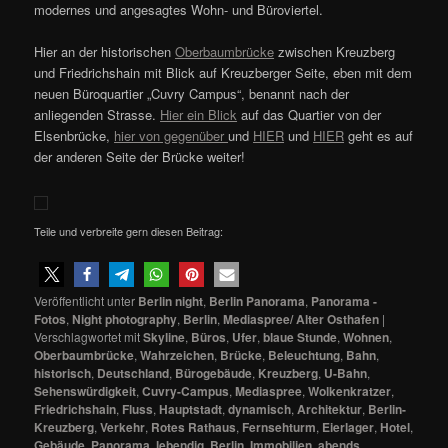
modernes und angesagtes Wohn- und Büroviertel.
Hier an der historischen
Oberbaumbrücke
zwischen Kreuzberg
und Friedrichshain mit Blick auf Kreuzberger Seite, eben mit dem
neuen Büroquartier „Cuvry Campus“, benannt nach der
anliegenden Strasse.
Hier ein Blick
auf das Quartier von der
Elsenbrücke,
hier von gegenüber
und
HIER
und
HIER
geht es auf
der anderen Seite der Brücke weiter!
Teile und verbreite gern diesen Beitrag:
Veröffentlicht unter
Berlin night
,
Berlin Panorama
,
Panorama -
Fotos
,
Night photography
,
Berlin
,
Mediaspree/ Alter Osthafen
|
Verschlagwortet mit
Skyline
,
Büros
,
Ufer
,
blaue Stunde
,
Wohnen
,
Oberbaumbrücke
,
Wahrzeichen
,
Brücke
,
Beleuchtung
,
Bahn
,
historisch
,
Deutschland
,
Bürogebäude
,
Kreuzberg
,
U-Bahn
,
Sehenswürdigkeit
,
Cuvry-Campus
,
Mediaspree
,
Wolkenkratzer
,
Friedrichshain
,
Fluss
,
Hauptstadt
,
dynamisch
,
Architektur
,
Berlin-
Kreuzberg
,
Verkehr
,
Rotes Rathaus
,
Fernsehturm
,
Eierlager
,
Hotel
,
Gebäude
,
Panorama
,
lebendig
,
Berlin
,
Immobilien
,
abends
,