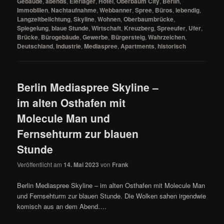
Gebäude
,
abends
,
Eierlager
,
Hotel
,
Oberbaum City
,
Berlin
,
Immobilien
,
Nachtaufnahme
,
Webbanner
,
Spree
,
Büros
,
lebendig
,
Langzeitbelichtung
,
Skyline
,
Wohnen
,
Oberbaumbrücke
,
Spiegelung
,
blaue Stunde
,
Wirtschaft
,
Kreuzberg
,
Spreeufer
,
Ufer
,
Brücke
,
Bürogebäude
,
Gewerbe
,
Bürgersteig
,
Wahrzeichen
,
Deutschland
,
Industrie
,
Mediaspree
,
Apartments
,
historisch
Berlin Mediaspree Skyline –
im alten Osthafen mit
Molecule Man und
Fernsehturm zur blauen
Stunde
Veröffentlicht am
14. Mai 2023
von
Frank
Berlin Mediaspree Skyline – im alten Osthafen mit Molecule Man
und Fernsehturm zur blauen Stunde. Die Wolken sahen irgendwie
komisch aus an dem Abend….