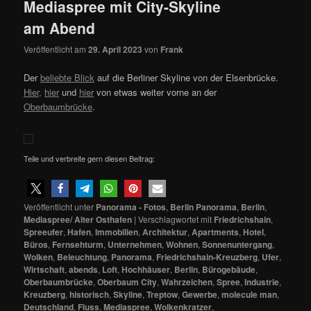
Mediaspree mit City-Skyline
am Abend
Veröffentlicht am
29. April 2023
von
Frank
Der
beliebte Blick
auf die Berliner Skyline von der Elsenbrücke.
Hier,
hier
und
hier
von etwas weiter vorne an der
Oberbaumbrücke
.
Teile und verbreite gern diesen Beitrag:
Veröffentlicht unter
Panorama - Fotos
,
Berlin Panorama
,
Berlin
,
Mediaspree/ Alter Osthafen
|
Verschlagwortet mit
Friedrichshain
,
Spreeufer
,
Hafen
,
Immobilien
,
Architektur
,
Apartments
,
Hotel
,
Büros
,
Fernsehturm
,
Unternehmen
,
Wohnen
,
Sonnenuntergang
,
Wolken
,
Beleuchtung
,
Panorama
,
Friedrichshain-Kreuzberg
,
Ufer
,
Wirtschaft
,
abends
,
Loft
,
Hochhäuser
,
Berlin
,
Bürogebäude
,
Oberbaumbrücke
,
Oberbaum City
,
Wahrzeichen
,
Spree
,
Industrie
,
Kreuzberg
,
historisch
,
Skyline
,
Treptow
,
Gewerbe
,
molecule man
,
Deutschland
,
Fluss
,
Mediaspree
,
Wolkenkratzer
,