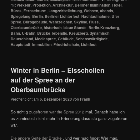
mit
Verkehr
,
Projektion
,
Architektur
,
Berliner Illumination
,
Hotel
,
Büros
,
Fernsehturm
,
Langzeitbelichtung
,
Wohnen
,
abends
,
Spiegelung
,
Berlin
,
Berliner Lichterfest
,
Nachtaufnahme
,
Ufer
,
Spree
,
Bürogebäude
,
Wahrzeichen
,
Skyline
,
Fluss
,
Oberbaumbrücke
,
historisch
,
blaue Stunde
,
Berlin-Kreuzberg
,
Bahn
,
U-Bahn
,
Brücke
,
lebendig
,
Kreuzberg
,
dynamisch
,
Deutschland
,
Mediaspree
,
Gebäude
,
Sehenswürdigkeit
,
Hauptstadt
,
Immobilien
,
Friedrichshain
,
Lichtfest
Winter in Berlin – Eisschollen
auf der Spree an der
Oberbaumbrücke
Veröffentlicht am
6. Dezember 2023
von
Frank
So richtig
zugefroren war die Spree 2012
mal. Danach habe ich
es zumindest nicht mehr in Erinnerung dass sie ganz zugefroren
war.
Die andere Seite der Brücke
, und wer mag findet Wer mag,