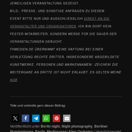
JEWEILIGEN VERANSTALTUNG GEZEIGT.
BILD-, PRESSE- UND SONSTIGE ANFRAGEN ZU DIESEM
EVENT BITTE NUR UND AUSSCHLIESSLICH
DIREKT AN DIE
VERANSTALTER UND ORGANISATOREN
. ICH BIN DORT KEIN
FESTER MITARBEITER, SONDERN WERDE FÜR DIE DAUER DER
VERANSTALTUNGEN GEBUCHT.
FHMEDIEN.DE ÜBERNIMMT KEINE HAFTUNG BEI EINER
VERLETZUNG RECHTE DRITTER, INSBESONDERE ABGEBILDETE
KUNSTWERKE, PERSONEN UND MARKENNAMEN/ -ZEICHEN! DIE
WEITERGABE AN DRITTE IST NICHT ERLAUBT. ES GELTEN MEINE
AGB
.
Teile und verbreite gern diesen Beitrag:
Veröffentlicht unter
Berlin night
,
Night photography
,
Berliner
Illuminationen
,
Berlin
,
Mediaspree/ Alter Osthafen
|
Verschlagwortet