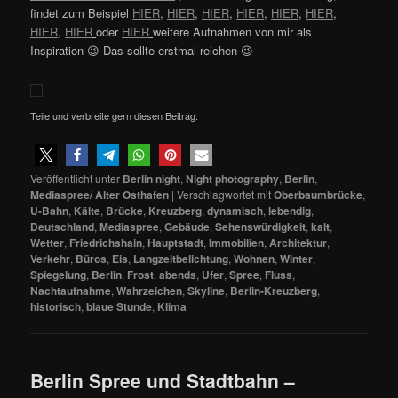
findet zum Beispiel
HIER
,
HIER
,
HIER
,
HIER
,
HIER
,
HIER
,
HIER
,
HIER
oder
HIER
weitere Aufnahmen von mir als
Inspiration 😉 Das sollte erstmal reichen 😉
Teile und verbreite gern diesen Beitrag:
Veröffentlicht unter
Berlin night
,
Night photography
,
Berlin
,
Mediaspree/ Alter Osthafen
|
Verschlagwortet mit
Oberbaumbrücke
,
U-Bahn
,
Kälte
,
Brücke
,
Kreuzberg
,
dynamisch
,
lebendig
,
Deutschland
,
Mediaspree
,
Gebäude
,
Sehenswürdigkeit
,
kalt
,
Wetter
,
Friedrichshain
,
Hauptstadt
,
Immobilien
,
Architektur
,
Verkehr
,
Büros
,
Eis
,
Langzeitbelichtung
,
Wohnen
,
Winter
,
Spiegelung
,
Berlin
,
Frost
,
abends
,
Ufer
,
Spree
,
Fluss
,
Nachtaufnahme
,
Wahrzeichen
,
Skyline
,
Berlin-Kreuzberg
,
historisch
,
blaue Stunde
,
Klima
Berlin Spree und Stadtbahn –