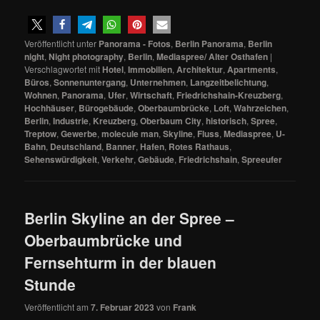
Veröffentlicht unter
Panorama - Fotos
,
Berlin Panorama
,
Berlin
night
,
Night photography
,
Berlin
,
Mediaspree/ Alter Osthafen
|
Verschlagwortet mit
Hotel
,
Immobilien
,
Architektur
,
Apartments
,
Büros
,
Sonnenuntergang
,
Unternehmen
,
Langzeitbelichtung
,
Wohnen
,
Panorama
,
Ufer
,
Wirtschaft
,
Friedrichshain-Kreuzberg
,
Hochhäuser
,
Bürogebäude
,
Oberbaumbrücke
,
Loft
,
Wahrzeichen
,
Berlin
,
Industrie
,
Kreuzberg
,
Oberbaum City
,
historisch
,
Spree
,
Treptow
,
Gewerbe
,
molecule man
,
Skyline
,
Fluss
,
Mediaspree
,
U-
Bahn
,
Deutschland
,
Banner
,
Hafen
,
Rotes Rathaus
,
Sehenswürdigkeit
,
Verkehr
,
Gebäude
,
Friedrichshain
,
Spreeufer
Berlin Skyline an der Spree –
Oberbaumbrücke und
Fernsehturm in der blauen
Stunde
Veröffentlicht am
7. Februar 2023
von
Frank