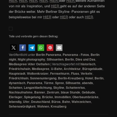
HIER
,
HIER
,
HIER
,
HIER
,
HIER
oder
HIER
weitere Aufnahmen
von mir als Inspiration, und
HIER
geht es auf der anderen Seite
der Brücke weiter. Mehr Berliner Skyline -Panoramen gibt es
beispielsweise bei mir
HIER
oder
HIER
oder auch
HIER
.
Teile und verbreite gern diesen Beitrag:
Veröffentlicht unter
Berlin Panorama
,
Panorama - Fotos
,
Berlin
night
,
Night photography
,
Silhouetten
,
Berlin
,
Dies und Das
,
Mediaspree/ Alter Osthafen
|
Verschlagwortet mit
historisch
,
Friedrichshain
,
Mediaspree
,
U-Bahn
,
Architektur
,
Bürogebäude
,
Hauptstadt
,
Wolkenkratzer
,
Fernsehturm
,
Fluss
,
Verkehr
,
Friedrichhain
,
Sonnenuntergang
,
Berlin-Kreuzberg
,
Hotel
,
Berlin
,
dynamisch
,
Panorama
,
Türme
,
Spree
,
Silhouette
,
abends
,
Schatten
,
Langzeitbelichtung
,
Skyline
,
Schattenriss
,
Nachtaufnahme
,
Banner
,
Zentrum
,
blaue Stunde
,
Gebäude
,
Eierlager
,
Spiegelung
,
Brücke
,
Immobilien
,
Oberbaumbrücke
,
lebendig
,
Ufer
,
Deutschland
,
Büros
,
Bahn
,
Wahrzeichen
,
Sehenswürdigkeit
,
Wohnen
,
Kreuzberg