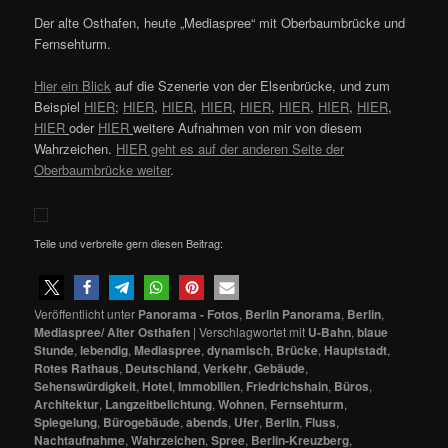
Der alte Osthafen, heute „Mediaspree“ mit Oberbaumbrücke und
Fernsehturm.
Hier ein Blick
auf die Szenerie von der Elsenbrücke, und zum
Beispiel
HIER
;
HIER
,
HIER
,
HIER
,
HIER
,
HIER
,
HIER
,
HIER
,
HIER
oder
HIER
weitere Aufnahmen von mir von diesem
Wahrzeichen.
HIER geht es auf der anderen Seite der
Oberbaumbrücke weiter
.
Teile und verbreite gern diesen Beitrag:
Veröffentlicht unter
Panorama - Fotos
,
Berlin Panorama
,
Berlin
,
Mediaspree/ Alter Osthafen
|
Verschlagwortet mit
U-Bahn
,
blaue
Stunde
,
lebendig
,
Mediaspree
,
dynamisch
,
Brücke
,
Hauptstadt
,
Rotes Rathaus
,
Deutschland
,
Verkehr
,
Gebäude
,
Sehenswürdigkeit
,
Hotel
,
Immobilien
,
Friedrichshain
,
Büros
,
Architektur
,
Langzeitbelichtung
,
Wohnen
,
Fernsehturm
,
Spiegelung
,
Bürogebäude
,
abends
,
Ufer
,
Berlin
,
Fluss
,
Nachtaufnahme
,
Wahrzeichen
,
Spree
,
Berlin-Kreuzberg
,