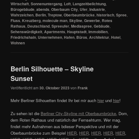
Wirtschaft
,
Sonnenuntergang
,
Loft
,
Langzeitbelichtung
,
Bürogebäude
,
abends
,
Oberbaum City
,
Ufer
,
Industrie
,
Wahrzeichen
,
Berlin
,
Treptow
,
Oberbaumbrücke
,
historisch
,
Spree
,
Fluss
,
Kreuzberg
,
molecule man
,
Skyline
,
Gewerbe
,
Rotes
Rathaus
,
Deutschland
,
Spreeufer
,
Mediaspree
,
Gebäude
,
Sehenswürdigkeit
,
Apartments
,
Hauptstadt
,
Immobilien
,
Friedrichshain
,
Unternehmen
,
Hafen
,
Büros
,
Architektur
,
Hotel
,
Wohnen
Berlin Silhouette – Skyline
Sunset
Veröffentlicht am
30. Oktober 2023
von
Frank
Mehr Berliner Silhouetten findet Ihr bei mir auch
hier
und
hier
!
Zu sehen ist die
Berliner City-Skyline mit Oberbaumbrücke
, Dom,
dem Roten Rathaus und natürlich der Fernsehturm. Wer mag,
findet mehr Aufnahmen aus bdieser Perspektive und mit der
Oberbaumbrücke zum Beispiel
HIER
,
HIER
,
HIER
,
HIER
,
HIER
,