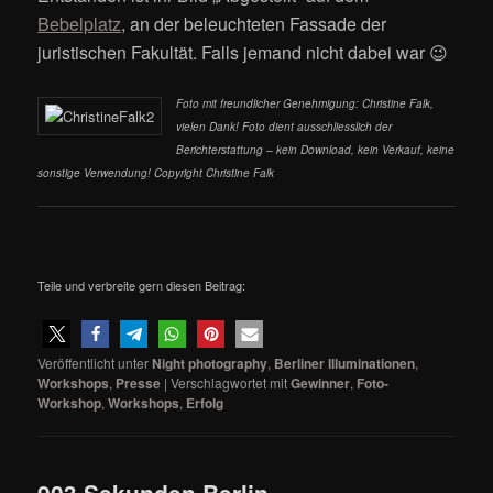
Bebelplatz
, an der beleuchteten Fassade der
juristischen Fakultät. Falls jemand nicht dabei war 😉
Foto mit freundlicher Genehmigung: Christine Falk,
vielen Dank! Foto dient ausschliesslich der
Berichterstattung – kein Download, kein Verkauf, keine
sonstige Verwendung! Copyright Christine Falk
Teile und verbreite gern diesen Beitrag:
Veröffentlicht unter
Night photography
,
Berliner Illuminationen
,
Workshops
,
Presse
|
Verschlagwortet mit
Gewinner
,
Foto-
Workshop
,
Workshops
,
Erfolg