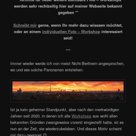
werden sehr rechtzeitig hier auf meiner Webseite bekannt
gegeben **
Schreibt mir
gerne, wenn Ihr mehr dazu wisssen möchtet,
oder an einem
individuellen Foto – Workshop
interessiert
seid!
***
Immer wieder werde ich von meist Nicht-Berlinern angesprochen,
wo und wie solche Panoramen entstehen:
Ist ja kein geheimer Standpunkt, aber nach den merkwürdigen
Jahren seit 2020, in denen ich alle
Workshops
aus wohl allen
bekannten Gründen zwangsweise vorerst eingestellt hatte, ist es
nun an der Zeit, sie wiederzubeleben. Und dieses Motiv scheint
mir dazu geeignet 😉