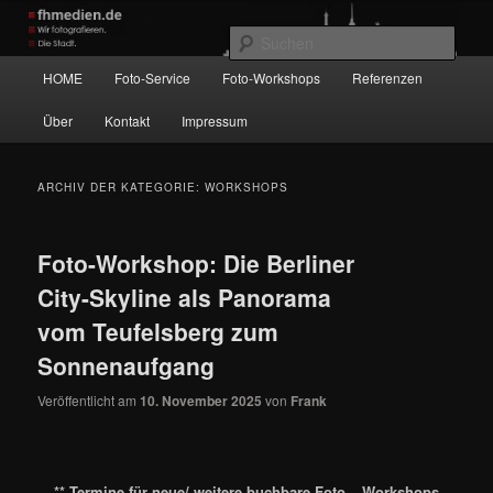
Zum
Zum
Wir fotografieren die Hauptstadt!
primären
sekundären
Such
Inhalt
Inhalt
Hauptmenü
HOME
Foto-Service
Foto-Workshops
Referenzen
springen
springen
fhmedien.de
Über
Kontakt
Impressum
ARCHIV DER KATEGORIE:
WORKSHOPS
Foto-Workshop: Die Berliner
City-Skyline als Panorama
vom Teufelsberg zum
Sonnenaufgang
Veröffentlicht am
10. November 2025
von
Frank
** Termine für neue/ weitere buchbare Foto – Workshops