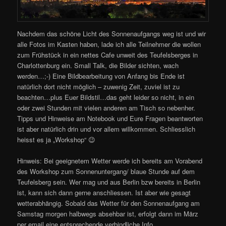
Nachdem das schöne Licht des Sonnenaufgangs weg ist und wir
alle Fotos im Kasten haben, lade ich alle Teilnehmer die wollen
zum Frühstück in ein nettes Cafe unweit des Teufelsberges in
Charlottenburg ein. Small Talk, die Bilder sichten, wach
werden…;-) Eine Bildbearbeitung von Anfang bis Ende ist
natürlich dort nicht möglich – zuwenig Zeit, zuviel ist zu
beachten…plus Euer Bildstil…das geht leider so nicht, in ein
oder zwei Stunden mit vielen anderen am Tisch so nebenher.
Tipps und Hinweise am Notebook und Eure Fragen beantworten
ist aber natürlich drin und vor allem willkommen. Schliesslich
heisst es ja „Workshop“ 😉
Hinweis: Bei geeignetem Wetter werde ich bereits am Vorabend
des Workshop zum Sonnenuntergang/ blaue Stunde auf dem
Teufelsberg sein. Wer mag und aus Berlin bzw bereits in Berlin
ist, kann sich dann gerne anschliessen. Ist aber wie gesagt
wetterabhängig. Sobald das Wetter für den Sonnenaufgang am
Samstag morgen halbwegs absehbar ist, erfolgt dann im März
per email eine entsprechende verbindliche Info.