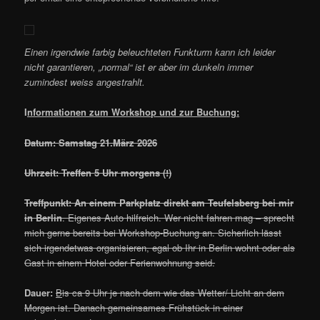
Einen irgendwie farbig beleuchteten Funkturm kann ich leider
nicht garantieren, „normal“ ist er aber im dunkeln immer
zumindest weiss angestrahlt.
I
nformationen zum Workshop und zur Buchung:
Datum: Samstag 21.März 2026
Uhrzeit: Treffen 5 Uhr morgens (!)
Treffpunkt: An einem Parkplatz direkt am Teufelsberg bei mir
in Berlin
. Eigenes Auto hilfreich. Wer nicht fahren mag – sprecht
mich gerne bereits bei Workshop-Buchung an. Sicherlich lässt
sich irgendetwas organisieren, egal ob Ihr in Berlin wohnt oder als
Gast in einem Hotel oder Ferienwohnung seid.
Dauer:
B
is ca 9 Uhr je nach dem wie das Wetter/ Licht an dem
Morgen ist. Danach gemeinsames Frühstück in einer