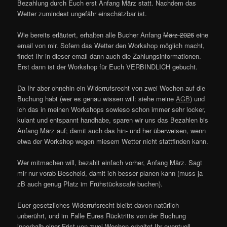
Bezahlung durch Euch erst Anfang März statt. Nachdem das
Wetter zumindest ungefähr einschätzbar ist.
Wie bereits erläutert, erhalten alle Bucher Anfang
März 2026
eine
email von mir. Sofern das Wetter den Workshop möglich macht,
findet Ihr in dieser email dann auch die Zahlungsinformationen.
Erst dann ist der Workshop für Euch VERBINDLICH gebucht.
Da Ihr aber ohnehin ein Widerrufsrecht von zwei Wochen auf die
Buchung habt (wer es genau wissen will: siehe meine
AGB
) und
ich das in meinen Workshops sowieso schon immer sehr locker,
kulant und entspannt handhabe, sparen wir uns das Bezahlen bis
Anfang März auf; damit auch das hin- und her überweisen, wenn
etwa der Workshop wegen miesem Wetter nicht stattfinden kann.
Wer mitmachen will, bezahlt einfach vorher, Anfang März. Sagt
mir nur vorab Bescheid, damit ich besser planen kann (muss ja
zB auch genug Platz im Frühstückscafe buchen).
Euer gesetzliches Widerrufsrecht bleibt davon natürlich
unberührt, und im Falle Eures Rücktritts von der Buchung
innerhalb einer Frist von zwei Wochen erhaltet Ihr eventuell