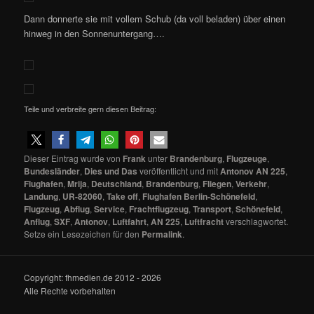
Dann donnerte sie mit vollem Schub (da voll beladen) über einen
hinweg in den Sonnenuntergang….
Teile und verbreite gern diesen Beitrag:
Dieser Eintrag wurde von
Frank
unter
Brandenburg
,
Flugzeuge
,
Bundesländer
,
Dies und Das
veröffentlicht und mit
Antonov AN 225
,
Flughafen
,
Mrija
,
Deutschland
,
Brandenburg
,
Fliegen
,
Verkehr
,
Landung
,
UR-82060
,
Take off
,
Flughafen Berlin-Schönefeld
,
Flugzeug
,
Abflug
,
Service
,
Frachtflugzeug
,
Transport
,
Schönefeld
,
Anflug
,
SXF
,
Antonov
,
Luftfahrt
,
AN 225
,
Luftfracht
verschlagwortet.
Setze ein Lesezeichen für den
Permalink
.
Copyright: fhmedien.de 2012 - 2026
Alle Rechte vorbehalten