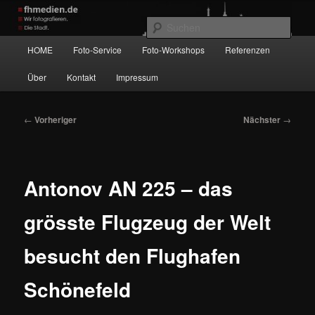
Zum
Wir fotografieren die Hauptstadt!
primären
Such
Inhalt
Hauptmenü
HOME
Foto-Service
Foto-Workshops
Referenzen
springen
fhmedien.de
Über
Kontakt
Impressum
Beitragsnavigation
←
Vorheriger
Nächster
→
Antonov AN 225 – das
grösste Flugzeug der Welt
besucht den Flughafen
Schönefeld