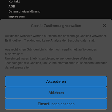
Kontakt
AGB
Datenschutzerklärung
Impressum
Cookie-Zustimmung verwalten
Kontakt:
mail@fhmedien.de
Auf dieser Webseite werden nur technisch notwendige Cookies verwendet.
Es findet kein Tracking und keine Analyse der Besucherdaten statt.
Aus rechtlichen Gründen bin ich dennoch verpflichtet, auf folgendes
hinzuweisen:
Nach oben/ Seitenanfang
Um ein optimales Erlebnis zu bieten, verwenden diese Webseite
Technologien wie Cookies, um Geräteinformationen zu speichern und/oder
darauf zuzugreifen.
Folge mir:
_ _
_ _
_ _
_ _
Akzeptieren
Ablehnen
Einstellungen ansehen
Stolz präsentiert von WordPress