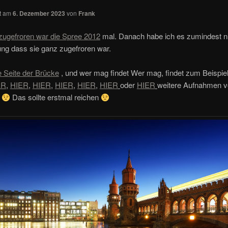
ht am
6. Dezember 2023
von
Frank
zugefroren war die Spree 2012
mal. Danach habe ich es zumindest n
ung dass sie ganz zugefroren war.
e Seite der Brücke
, und wer mag findet Wer mag, findet zum Beispie
ER
,
HIER
,
HIER
,
HIER
,
HIER
,
HIER
oder
HIER
weitere Aufnahmen v
n
Das sollte erstmal reichen