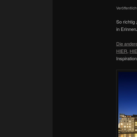
Veröffentlic
So richtig
in Erinner
Die ander
HIER
,
HI
Inspiratio