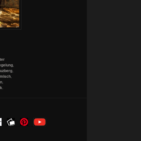
ter
egelung
,
euzberg
,
misch
,
in
,
nk
.
_ _
_ _
_ _