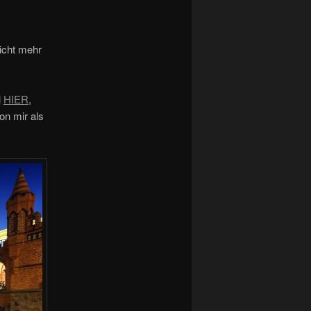
icht mehr
l
HIER
,
on mir als