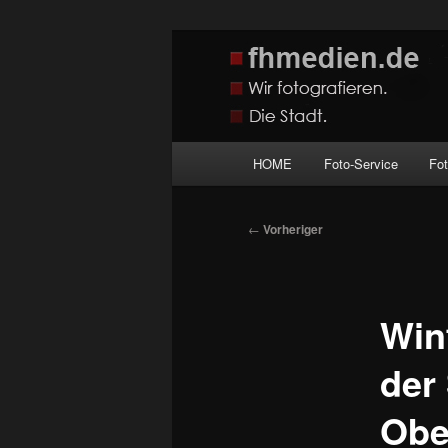
Zum
Wir fotografieren die Hauptstadt
primären
Inhalt
fhmedien.de
springen
Hauptmenü
HOME
Foto-Service
Fo
Beitragsnavigation
←
Vorheriger
Wint
der
Obe