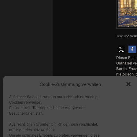
Teile und verb
Dieser Eint
Osthafen
ver
Berlin
,
Fros
historisch
,
Deutschlan
Cookie-Zustimmung verwalten
Hauptstadt
Auf dieser Webseite werden nur technisch notwendige
Cookies verwendet.
Copyright: fhmedien.de 2012 - 2026
Es findet kein Tracking und keine Analyse der
Alle Rechte vorbehalten
Besucherdaten statt.
Kontakt
Aus rechtlichen Gründen bin ich dennoch verpflichtet,
AGB
auf folgendes hinzuweisen:
Um ein optimales Erlebnis zu bieten, verwenden diese
Datenschutzerklärung