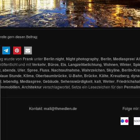
reite gern diesen Beitrag:
rag wurde von
Frank
unter
Berlin night
,
Night photography
,
Berlin
,
Mediaspree/ Al
öffentlicht und mit
Verkehr
,
Büros
,
Eis
,
Langzeitbelichtung
,
Wohnen
,
Winter
,
Spi
t
,
abends
,
Ufer
,
Spree
,
Fluss
,
Nachtaufnahme
,
Wahrzeichen
,
Skyline
,
Berlin-Kr
blaue Stunde
,
Klima
,
Oberbaumbrücke
,
U-Bahn
,
Brücke
,
Kälte
,
Kreuzberg
,
dyna
d
,
lebendig
,
Mediaspree
,
Gebäude
,
Sehenswürdigkeit
,
kalt
,
Wetter
,
Friedrichsha
,
Immobilien
,
Architektur
verschlagwortet. Setze ein Lesezeichen für den
Permali
Kontakt:
mail@fhmedien.de
Folge mir:
_ _