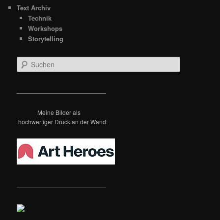
Text Archiv
Technik
Workshops
Storytelling
S
u
c
h
__________________________
e
n
Meine Bilder als
hochwertiger Druck an der Wand:
__________________________