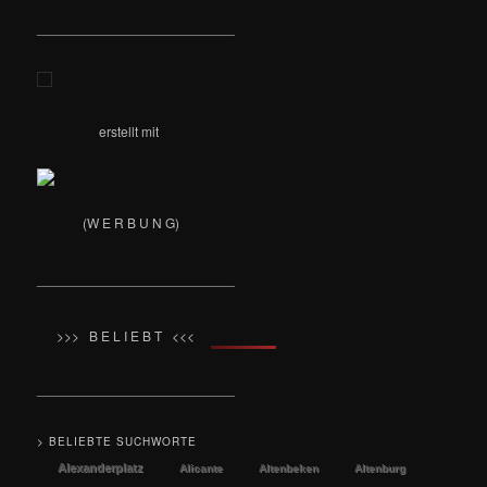
__________________________
erstellt mit
(W E R B U N G)
__________________________
>>> B E L I E B T <<<
__________________________
> BELIEBTE SUCHWORTE
Alexanderplatz
Alicante
Altenbeken
Altenburg