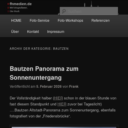
Zum
Zum
Wir fotografieren die Hauptstadt!
primären
sekundären
Such
Inhalt
Inhalt
Hauptmenü
HOME
Foto-Service
Foto-Workshops
Referenzen
springen
springen
fhmedien.de
Über
Kontakt
Impressum
ARCHIV DER KATEGORIE:
BAUTZEN
Bautzen Panorama zum
Sonnenuntergang
Veröffentlicht am
5. Februar 2026
von
Frank
Der Vollständigkeit halber (
HIER
schon in der blauen Stunde von
fast diesem Standpunkt und
HIER
zuvor bei Tageslicht)
….Bautzen Altstadt-Panorama zum Sonnenuntergang, ebenfalls
fotografiert von der „Friedensbrücke“.