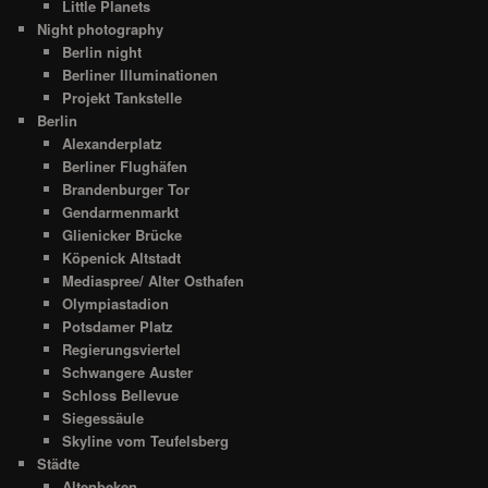
Little Planets
Night photography
Berlin night
Berliner Illuminationen
Projekt Tankstelle
Berlin
Alexanderplatz
Berliner Flughäfen
Brandenburger Tor
Gendarmenmarkt
Glienicker Brücke
Köpenick Altstadt
Mediaspree/ Alter Osthafen
Olympiastadion
Potsdamer Platz
Regierungsviertel
Schwangere Auster
Schloss Bellevue
Siegessäule
Skyline vom Teufelsberg
Städte
Altenbeken