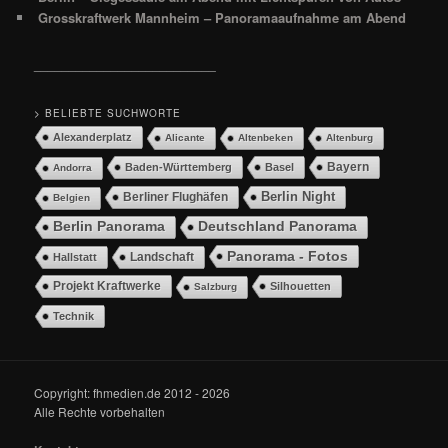
Grosskraftwerk Mannheim – Panoramaaufnahme am Abend
__________________________
> BELIEBTE SUCHWORTE
Alexanderplatz
Alicante
Altenbeken
Altenburg
Bayern
Baden-Württemberg
Basel
Andorra
Berlin Night
Berliner Flughäfen
Belgien
Berlin Panorama
Deutschland Panorama
Panorama - Fotos
Landschaft
Hallstatt
Projekt Kraftwerke
Silhouetten
Salzburg
Technik
Copyright: fhmedien.de 2012 - 2026
Alle Rechte vorbehalten