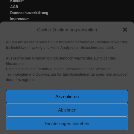
Kontakt
AGB
Datenschutzerklärung
Impressum
Cookie-Zustimmung verwalten
Kontakt:
mail@fhmedien.de
Auf dieser Webseite werden nur technisch notwendige Cookies verwendet.
Es findet kein Tracking und keine Analyse der Besucherdaten statt.
Aus rechtlichen Gründen bin ich dennoch verpflichtet, auf folgendes
hinzuweisen:
Nach oben/ Seitenanfang
Um ein optimales Erlebnis zu bieten, verwenden diese Webseite
Technologien wie Cookies, um Geräteinformationen zu speichern und/oder
darauf zuzugreifen.
Folge mir:
_ _
_ _
_ _
_ _
Akzeptieren
Ablehnen
Einstellungen ansehen
Stolz präsentiert von WordPress