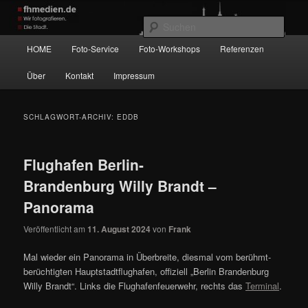
Zum
Zum
Wir fotografieren die Hauptstadt!
primären
sekundären
Such
Inhalt
Inhalt
Hauptmenü
HOME
Foto-Service
Foto-Workshops
Referenzen
springen
springen
fhmedien.de
Über
Kontakt
Impressum
SCHLAGWORT-ARCHIV:
EDDB
Flughafen Berlin-
Brandenburg Willy Brandt –
Panorama
Veröffentlicht am
11. August 2024
von
Frank
Mal wieder ein Panorama in Überbreite, diesmal vom berühmt-
berüchtigten Hauptstadtflughafen, offiziell „Berlin Brandenburg
Willy Brandt“. Links die Flughafenfeuerwehr, rechts das
Terminal
.