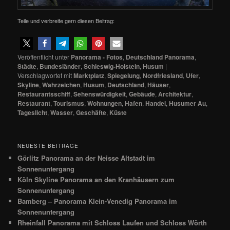
Teile und verbreite gern diesen Beitrag:
Veröffentlicht unter
Panorama - Fotos
,
Deutschland Panorama
,
Städte
,
Bundesländer
,
Schleswig-Holstein
,
Husum
|
Verschlagwortet mit
Marktplatz
,
Spiegelung
,
Nordfriesland
,
Ufer
,
Skyline
,
Wahrzeichen
,
Husum
,
Deutschland
,
Häuser
,
Restaurantsschiff
,
Sehenswürdigkeit
,
Gebäude
,
Architektur
,
Restaurant
,
Tourismus
,
Wohnungen
,
Hafen
,
Handel
,
Husumer Au
,
Tageslicht
,
Wasser
,
Geschäfte
,
Küste
NEUESTE BEITRÄGE
Görlitz Panorama an der Neisse Altstadt im
Sonnenuntergang
Köln Skyline Panorama an den Kranhäusern zum
Sonnenuntergang
Bamberg – Panorama Klein-Venedig Panorama im
Sonnenuntergang
Rheinfall Panorama mit Schloss Laufen und Schloss Wörth