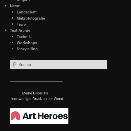
Natur
Landschaft
Makrofotografie
Tiere
Text Archiv
Technik
Workshops
Storytelling
S
u
c
h
__________________________
e
n
Meine Bilder als
hochwertiger Druck an der Wand: