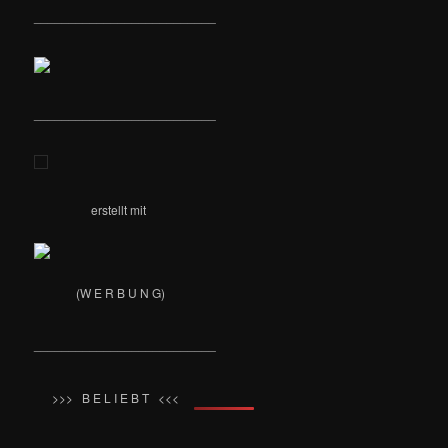
__________________________
__________________________
erstellt mit
(W E R B U N G)
__________________________
>>> B E L I E B T <<<
__________________________