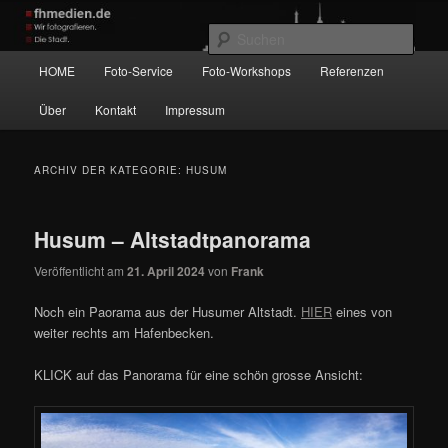
Zum
Zum
Wir fotografieren die Hauptstadt!
primären
sekundären
Such
Inhalt
Inhalt
Hauptmenü
HOME
Foto-Service
Foto-Workshops
Referenzen
springen
springen
fhmedien.de
Über
Kontakt
Impressum
ARCHIV DER KATEGORIE:
HUSUM
Husum – Altstadtpanorama
Veröffentlicht am
21. April 2024
von
Frank
Noch ein Paorama aus der Husumer Altstadt.
HIER
eines von
weiter rechts am Hafenbecken.
KLICK auf das Panorama für eine schön grosse Ansicht: