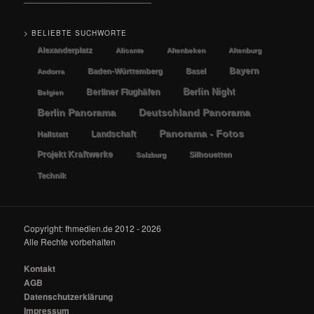
> BELIEBTE SUCHWORTE
Alexanderplatz
Alicante
Altenbeken
Altenburg
Bayern
Baden-Württemberg
Basel
Andorra
Berlin Night
Berliner Flughäfen
Belgien
Berlin Panorama
Deutschland Panorama
Panorama - Fotos
Landschaft
Hallstatt
Projekt Kraftwerke
Silhouetten
Salzburg
Technik
Copyright: fhmedien.de 2012 - 2026
Alle Rechte vorbehalten
Kontakt
AGB
Datenschutzerklärung
Impressum