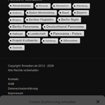
> BELIEBTE SUCHWORTE
Alexanderplatz
Alicante
Altenbeken
Altenburg
Bayern
Baden-Württemberg
Basel
Andorra
Berlin Night
Berliner Flughäfen
Belgien
Berlin Panorama
Deutschland Panorama
Panorama - Fotos
Landschaft
Hallstatt
Projekt Kraftwerke
Silhouetten
Salzburg
Technik
Copyright: fhmedien.de 2012 - 2026
Alle Rechte vorbehalten
Kontakt
AGB
Datenschutzerklärung
Impressum
Cookie-Zustimmung verwalten
Kontakt:
mail@fhmedien.de