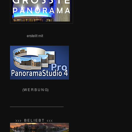
erstellt mit
(W E R B U N G)
__________________________
>>> B E L I E B T <<<