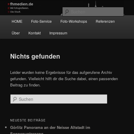
Zum
Zum
Wir fotografieren die Hauptstadt!
primären
sekundären
Such
Inhalt
Inhalt
Hauptmenü
HOME
Foto-Service
Foto-Workshops
Referenzen
springen
springen
fhmedien.de
Über
Kontakt
Impressum
Nichts gefunden
Leider wurden keine Ergebnisse für das aufgerufene Archiv
gefunden. Vielleicht hilft dir die Suche dabei, einen passenden
Beitrag zu finden.
Suchen
NEUESTE BEITRÄGE
Görlitz Panorama an der Neisse Altstadt im
Sonnenuntergang