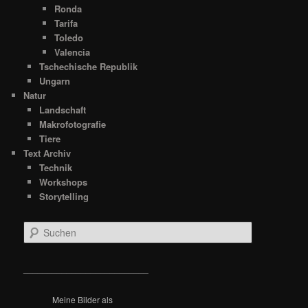
Ronda
Tarifa
Toledo
Valencia
Tschechische Republik
Ungarn
Natur
Landschaft
Makrofotografie
Tiere
Text Archiv
Technik
Workshops
Storytelling
S
u
c
h
__________________________
e
n
Meine Bilder als