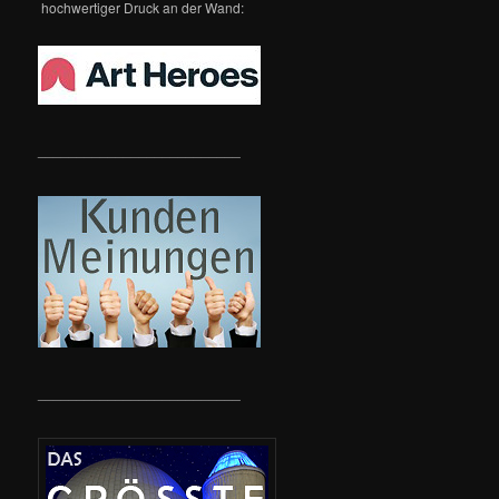
hochwertiger Druck an der Wand:
__________________________
__________________________