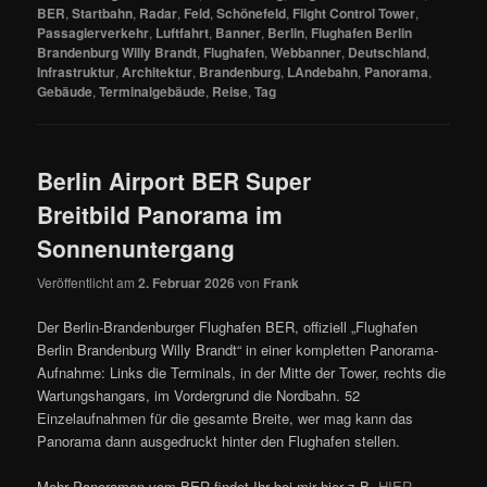
BER
,
Startbahn
,
Radar
,
Feld
,
Schönefeld
,
Flight Control Tower
,
Passagierverkehr
,
Luftfahrt
,
Banner
,
Berlin
,
Flughafen Berlin
Brandenburg Willy Brandt
,
Flughafen
,
Webbanner
,
Deutschland
,
Infrastruktur
,
Architektur
,
Brandenburg
,
LAndebahn
,
Panorama
,
Gebäude
,
Terminalgebäude
,
Reise
,
Tag
Berlin Airport BER Super
Breitbild Panorama im
Sonnenuntergang
Veröffentlicht am
2. Februar 2026
von
Frank
Der Berlin-Brandenburger Flughafen BER, offiziell „Flughafen
Berlin Brandenburg Willy Brandt“ in einer kompletten Panorama-
Aufnahme: Links die Terminals, in der Mitte der Tower, rechts die
Wartungshangars, im Vordergrund die Nordbahn. 52
Einzelaufnahmen für die gesamte Breite, wer mag kann das
Panorama dann ausgedruckt hinter den Flughafen stellen.
Mehr Panoramen vom BER findet Ihr bei mir hier z.B.
HIER
,