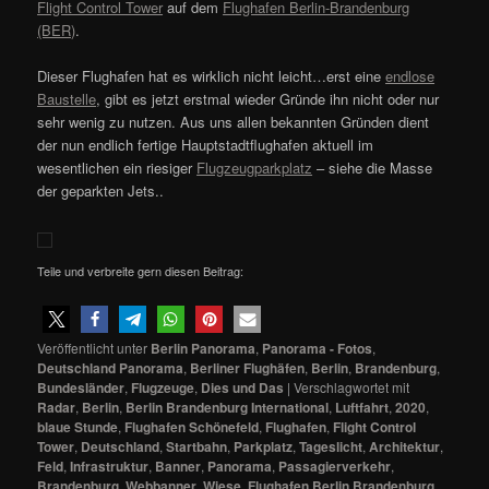
Flight Control Tower
auf dem
Flughafen Berlin-Brandenburg
(BER)
.
Dieser Flughafen hat es wirklich nicht leicht…erst eine
endlose
Baustelle
, gibt es jetzt erstmal wieder Gründe ihn nicht oder nur
sehr wenig zu nutzen. Aus uns allen bekannten Gründen dient
der nun endlich fertige Hauptstadtflughafen aktuell im
wesentlichen ein riesiger
Flugzeugparkplatz
– siehe die Masse
der geparkten Jets..
Teile und verbreite gern diesen Beitrag:
Veröffentlicht unter
Berlin Panorama
,
Panorama - Fotos
,
Deutschland Panorama
,
Berliner Flughäfen
,
Berlin
,
Brandenburg
,
Bundesländer
,
Flugzeuge
,
Dies und Das
|
Verschlagwortet mit
Radar
,
Berlin
,
Berlin Brandenburg International
,
Luftfahrt
,
2020
,
blaue Stunde
,
Flughafen Schönefeld
,
Flughafen
,
Flight Control
Tower
,
Deutschland
,
Startbahn
,
Parkplatz
,
Tageslicht
,
Architektur
,
Feld
,
Infrastruktur
,
Banner
,
Panorama
,
Passagierverkehr
,
Brandenburg
,
Webbanner
,
Wiese
,
Flughafen Berlin Brandenburg