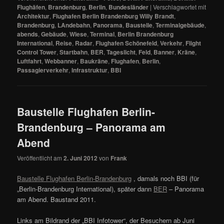
Flughäfen
,
Brandenburg
,
Berlin
,
Bundesländer
|
Verschlagwortet mit
Architektur
,
Flughafen Berlin Brandenburg Willy Brandt
,
Brandenburg
,
LAndebahn
,
Panorama
,
Baustelle
,
Terminalgebäude
,
abends
,
Gebäude
,
Wiese
,
Terminal
,
Berlin Brandenburg
International
,
Reise
,
Radar
,
Flughafen Schönefeld
,
Verkehr
,
Flight
Control Tower
,
Startbahn
,
BER
,
Tageslicht
,
Feld
,
Banner
,
Kräne
,
Luftfahrt
,
Webbanner
,
Baukräne
,
Flughafen
,
Berlin
,
Passagierverkehr
,
Infrastruktur
,
BBI
Baustelle Flughafen Berlin-
Brandenburg – Panorama am
Abend
Veröffentlicht am
2. Juni 2012
von
Frank
Baustelle Flughafen Berlin-Brandenburg
, damals noch BBI (für
„Berlin-Brandenburg International), später dann
BER
– Panorama
am Abend. Baustand 2011.
Links am Bildrand der „BBI Infotower“, der Besuchern ab Juni