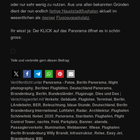
oder nur sehr wenig zu nutzen. Aus uns allen bekannten Gründen
dient der nun endlich
fertige Hauptstadtflughafen
aktuell im
wesentlichen als
riesiger
Flugzeugparkplatz
.
Ihr wisst ja: Der KLICK auf das Panorama öffnet es in schön
gross:
Teile und verbreite gern diesen Beitrag:
Veröffentlicht unter
Panorama - Fotos
,
Berlin Panorama
,
Night
photography
,
Berliner Flughäfen
,
Deutschland Panorama
,
Brandenburg
,
Berlin
,
Bundesländer
,
Flugzeuge
,
Dies und Das
|
Verschlagwortet mit
Verkehr
,
Gebäude
,
Fluglotse
,
Terminal
,
Berlin
,
LAndebahn
,
BER
,
Beleuchtung
,
blaue Stunde
,
Deutschland
,
Berlin
Brandenburg International
,
Luftfahrt
,
Radar
,
Architektur
,
Flughafen
Schönefeld
,
Nebel
,
2020
,
Panorama
,
Startbahn
,
Flughafen
,
Flight
Control Tower
,
nachts
,
Feld
,
Parkplatz
,
Banner
,
abends
,
Passagierverkehr
,
Illumination
,
Webbanner
,
Wiese
,
Flughafen
Berlin Brandenburg Willy Brandt
,
Infrastruktur
,
Reise
,
Easy Jet
,
Brandenburg
,
BBI