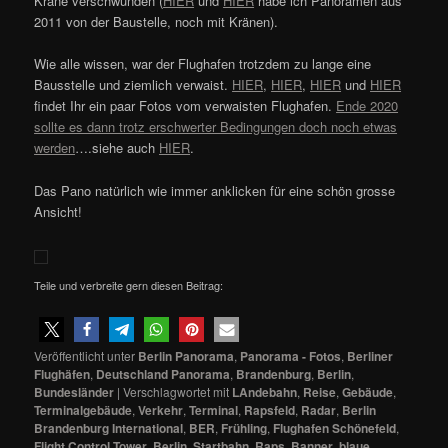
Kräne verschwunden (
HIER
und
HIER
habe ich Panoramen aus
2011 von der Baustelle, noch mit Kränen).
Wie alle wissen, war der Flughafen trotzdem zu lange eine
Bausstelle und ziemlich verwaist.
HIER
,
HIER
,
HIER
und
HIER
findet Ihr ein paar Fotos vom verwaisten Flughafen.
Ende 2020
sollte es dann trotz erschwerter Bedingungen doch noch etwas
werden
….siehe auch
HIER
.
Das Pano natürlich wie immer anklicken für eine schön grosse
Ansicht!
Teile und verbreite gern diesen Beitrag:
Veröffentlicht unter
Berlin Panorama
,
Panorama - Fotos
,
Berliner
Flughäfen
,
Deutschland Panorama
,
Brandenburg
,
Berlin
,
Bundesländer
|
Verschlagwortet mit
LAndebahn
,
Reise
,
Gebäude
,
Terminalgebäude
,
Verkehr
,
Terminal
,
Rapsfeld
,
Radar
,
Berlin
Brandenburg International
,
BER
,
Frühling
,
Flughafen Schönefeld
,
Flight Control Tower
,
Berlin
,
Startbahn
,
Raps
,
Banner
,
blaue