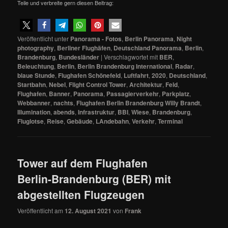
Teile und verbreite gern diesen Beitrag:
Veröffentlicht unter
Panorama - Fotos
,
Berlin Panorama
,
Night
photography
,
Berliner Flughäfen
,
Deutschland Panorama
,
Berlin
,
Brandenburg
,
Bundesländer
|
Verschlagwortet mit
BER
,
Beleuchtung
,
Berlin
,
Berlin Brandenburg International
,
Radar
,
blaue Stunde
,
Flughafen Schönefeld
,
Luftfahrt
,
2020
,
Deutschland
,
Startbahn
,
Nebel
,
Flight Control Tower
,
Architektur
,
Feld
,
Flughafen
,
Banner
,
Panorama
,
Passagierverkehr
,
Parkplatz
,
Webbanner
,
nachts
,
Flughafen Berlin Brandenburg Willy Brandt
,
Illumination
,
abends
,
Infrastruktur
,
BBI
,
Wiese
,
Brandenburg
,
Fluglotse
,
Reise
,
Gebäude
,
LAndebahn
,
Verkehr
,
Terminal
Tower auf dem Flughafen
Berlin-Brandenburg (BER) mit
abgestellten Flugzeugen
Veröffentlicht am
12. August 2021
von
Frank