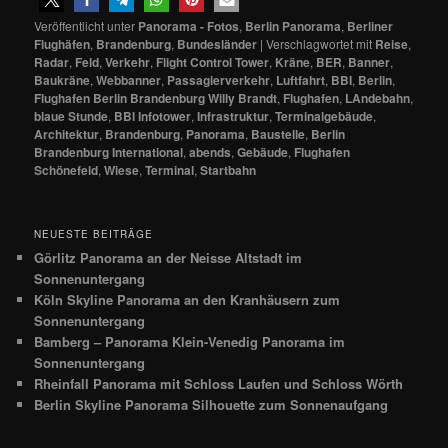
Veröffentlicht unter
Panorama - Fotos
,
Berlin Panorama
,
Berliner
Flughäfen
,
Brandenburg
,
Bundesländer
|
Verschlagwortet mit
Reise
,
Radar
,
Feld
,
Verkehr
,
Flight Control Tower
,
Kräne
,
BER
,
Banner
,
Baukräne
,
Webbanner
,
Passagierverkehr
,
Luftfahrt
,
BBI
,
Berlin
,
Flughafen Berlin Brandenburg Willy Brandt
,
Flughafen
,
LAndebahn
,
blaue Stunde
,
BBI Infotower
,
Infrastruktur
,
Terminalgebäude
,
Architektur
,
Brandenburg
,
Panorama
,
Baustelle
,
Berlin
Brandenburg International
,
abends
,
Gebäude
,
Flughafen
Schönefeld
,
Wiese
,
Terminal
,
Startbahn
NEUESTE BEITRÄGE
Görlitz Panorama an der Neisse Altstadt im
Sonnenuntergang
Köln Skyline Panorama an den Kranhäusern zum
Sonnenuntergang
Bamberg – Panorama Klein-Venedig Panorama im
Sonnenuntergang
Rheinfall Panorama mit Schloss Laufen und Schloss Wörth
Berlin Skyline Panorama Silhouette zum Sonnenaufgang