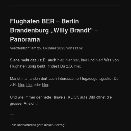
Flughafen BER – Berlin
Brandenburg „Willy Brandt“ –
Panorama
Veröffentlicht am
25. Oktober 2023
von
Frank
Siehe mehr dazu z.B. auch
hier
,
hier
hier
,
hier
und
hier
! Was von
Flughäfen übrig beibt, findest Du z.B.
hier
.
Manchmal landen dort auch interessante Flugzeuge…guckst Du
z.B.
hier
,
hier
oder
hier
.
Und wie immer der nette Hinweis: KLICK aufs Bild öffnet die
grosser Ansicht!
Teile und verbreite gern diesen Beitrag: