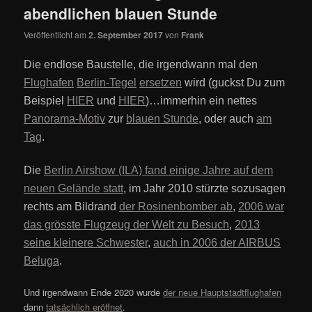
abendlichen blauen Stunde
Veröffentlicht am
2. September 2017
von
Frank
Die endlose Baustelle, die irgendwann mal den
Flughafen
Berlin-Tegel
ersetzen
wird (guckst Du zum
Beispiel
HIER
und
HIER
)…immerhin ein nettes
Panorama-Motiv
zur
blauen Stunde
, oder auch
am
Tag
.
Die
Berlin Airshow (ILA) fand einige Jahre auf dem
neuen Gelände statt
, im Jahr 2010 stürzte sozusagen
rechts am Bildrand
der Rosinenbomber ab
,
2006 war
das grösste Flugzeug der Welt zu Besuch
,
2013
seine kleinere Schwester
,
auch in 2006 der AIRBUS
Beluga
.
Und irgendwann Ende 2020 wurde
der neue Hauptstadtflughafen
dann
tatsächlich eröffnet
.