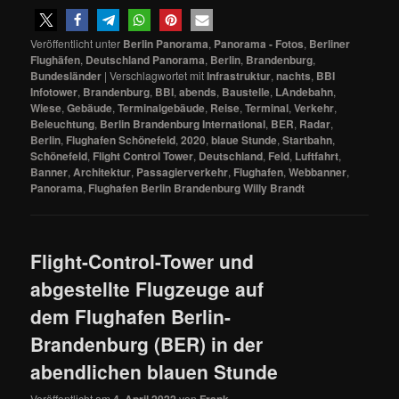
Veröffentlicht unter
Berlin Panorama
,
Panorama - Fotos
,
Berliner
Flughäfen
,
Deutschland Panorama
,
Berlin
,
Brandenburg
,
Bundesländer
|
Verschlagwortet mit
Infrastruktur
,
nachts
,
BBI
Infotower
,
Brandenburg
,
BBI
,
abends
,
Baustelle
,
LAndebahn
,
Wiese
,
Gebäude
,
Terminalgebäude
,
Reise
,
Terminal
,
Verkehr
,
Beleuchtung
,
Berlin Brandenburg International
,
BER
,
Radar
,
Berlin
,
Flughafen Schönefeld
,
2020
,
blaue Stunde
,
Startbahn
,
Schönefeld
,
Flight Control Tower
,
Deutschland
,
Feld
,
Luftfahrt
,
Banner
,
Architektur
,
Passagierverkehr
,
Flughafen
,
Webbanner
,
Panorama
,
Flughafen Berlin Brandenburg Willy Brandt
Flight-Control-Tower und
abgestellte Flugzeuge auf
dem Flughafen Berlin-
Brandenburg (BER) in der
abendlichen blauen Stunde
Veröffentlicht am
von