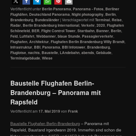
Veröffentlicht unter
Berlin Panorama
,
Panorama - Fotos
,
Berliner
Flughäfen
,
Deutschland Panorama
,
Night photography
,
Berlin
,
Brandenburg
,
Bundesländer
|
Verschlagwortet mit
Terminal
,
Reise
,
Radar
,
Berlin Brandenburg International
,
Verkehr
,
2020
,
Flughafen
Schönefeld
,
BER
,
Flight Control Tower
,
Startbahn
,
Banner
,
Berlin
,
Feld
,
Luftfahrt
,
Webbanner
,
blaue Stunde
,
Passagierverkehr
,
Flughafen
,
Architektur
,
Flughafen Berlin Brandenburg Willy Brandt
,
Infrastruktur
,
BBI
,
Panorama
,
BBI Infotower
,
Brandenburg
,
Fluglotse
,
nachts
,
Baustelle
,
LAndebahn
,
abends
,
Gebäude
,
Terminalgebäude
,
Wiese
Baustelle Flughafen Berlin-
Brandenburg – Panorama mit
Rapsfeld
Veröffentlicht am
17. Mai 2019
von
Frank
Baustelle Flughafen Berlin-Brandenburg
– Panorama mit
Rapsfeld, Baustand irgendwann 2019. Immerhin sind schon die