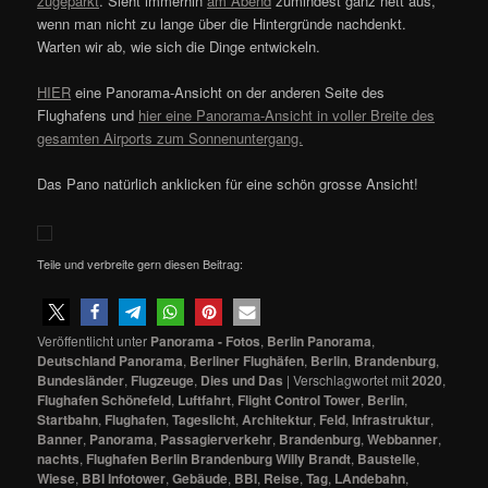
zugeparkt
. Sieht immerhin
am Abend
zumindest ganz nett aus,
wenn man nicht zu lange über die Hintergründe nachdenkt.
Warten wir ab, wie sich die Dinge entwickeln.
HIER
eine Panorama-Ansicht on der anderen Seite des
Flughafens und
hier eine Panorama-Ansicht in voller Breite des
gesamten Airports zum Sonnenuntergang.
Das Pano natürlich anklicken für eine schön grosse Ansicht!
Teile und verbreite gern diesen Beitrag:
Veröffentlicht unter
Panorama - Fotos
,
Berlin Panorama
,
Deutschland Panorama
,
Berliner Flughäfen
,
Berlin
,
Brandenburg
,
Bundesländer
,
Flugzeuge
,
Dies und Das
|
Verschlagwortet mit
2020
,
Flughafen Schönefeld
,
Luftfahrt
,
Flight Control Tower
,
Berlin
,
Startbahn
,
Flughafen
,
Tageslicht
,
Architektur
,
Feld
,
Infrastruktur
,
Banner
,
Panorama
,
Passagierverkehr
,
Brandenburg
,
Webbanner
,
nachts
,
Flughafen Berlin Brandenburg Willy Brandt
,
Baustelle
,
Wiese
,
BBI Infotower
,
Gebäude
,
BBI
,
Reise
,
Tag
,
LAndebahn
,