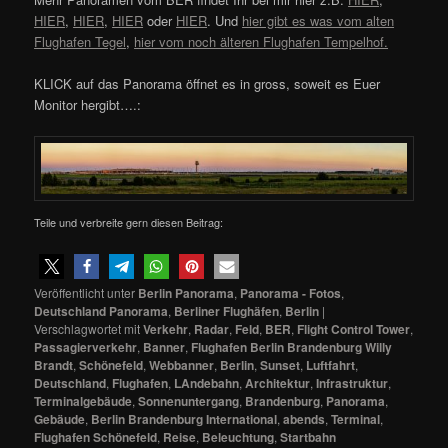
HIER
,
HIER
,
HIER
oder
HIER
. Und
hier gibt es was vom alten
Flughafen Tegel
,
hier vom noch älteren Flughafen Tempelhof.
KLICK auf das Panorama öffnet es in gross, soweit es Euer
Monitor hergibt….:
Teile und verbreite gern diesen Beitrag:
Veröffentlicht unter
Berlin Panorama
,
Panorama - Fotos
,
Deutschland Panorama
,
Berliner Flughäfen
,
Berlin
|
Verschlagwortet mit
Verkehr
,
Radar
,
Feld
,
BER
,
Flight Control Tower
,
Passagierverkehr
,
Banner
,
Flughafen Berlin Brandenburg Willy
Brandt
,
Schönefeld
,
Webbanner
,
Berlin
,
Sunset
,
Luftfahrt
,
Deutschland
,
Flughafen
,
LAndebahn
,
Architektur
,
Infrastruktur
,
Terminalgebäude
,
Sonnenuntergang
,
Brandenburg
,
Panorama
,
Gebäude
,
Berlin Brandenburg International
,
abends
,
Terminal
,
Flughafen Schönefeld
,
Reise
,
Beleuchtung
,
Startbahn