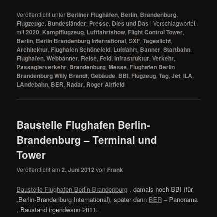
Veröffentlicht unter
Berliner Flughäfen
,
Berlin
,
Brandenburg
,
Flugzeuge
,
Bundesländer
,
Presse
,
Dies und Das
|
Verschlagwortet
mit
2020
,
Kampfflugzeug
,
Luftfahrtshow
,
Flight Control Tower
,
Berlin
,
Berlin Brandenburg International
,
SXF
,
Tageslicht
,
Architektur
,
Flughafen Schönefeld
,
Luftfahrt
,
Banner
,
Startbahn
,
Flughafen
,
Webbanner
,
Reise
,
Feld
,
Infrastruktur
,
Verkehr
,
Passagierverkehr
,
Brandenburg
,
Messe
,
Flughafen Berlin
Brandenburg Willy Brandt
,
Gebäude
,
BBI
,
Flugzeug
,
Tag
,
Jet
,
ILA
,
LAndebahn
,
BER
,
Radar
,
Roger Airfield
Baustelle Flughafen Berlin-
Brandenburg – Terminal und
Tower
Veröffentlicht am
2. Juni 2012
von
Frank
Baustelle Flughafen Berlin-Brandenburg
, damals noch BBI (für
„Berlin-Brandenburg International), später dann
BER
– Panorama
, Baustand irgendwann 2011.