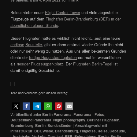
4. April 2022
Frank
Beleuchteter neuer
Flight Control Tower
und viele abgestellte
Flugzeuge auf dem
Flughafen Berlin-Brandenburg (BER) in der
abendlichen blauen Stunde
.
Dieser Flughafen hatte es wirklich nicht leicht…erst eine teure
endlose
Baustelle
, gibt es dann erstmal wieder Gründe ihn nicht
oder nur sehr wenig zu nutzen. Aus uns allen bekannten Gründen
diente der
fertige Hauptstadtflughafen
erstmal im wesentlichen
als
riesiger
Flugzeugparkplatz
. Der
Flughafen Berlin-Tegel
ist
damit endgültig Geschichte.
Teile und verbreite gern diesen Beitrag:
Veröffentlicht unter
Berlin Panorama
,
Panorama - Fotos
,
Deutschland Panorama
,
Night photography
,
Berliner Flughäfen
,
Brandenburg
,
Berlin
,
Bundesländer
|
Verschlagwortet mit
Infrastruktur
,
BBI
,
Wiese
,
Brandenburg
,
Fluglotse
,
Reise
,
Gebäude
,
LAndebahn
,
Verkehr
,
Terminal
,
BER
,
Beleuchtung
,
Berlin
,
Berlin