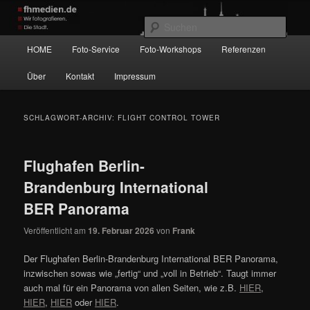
Zum
Zum
Wir fotografieren die Hauptstadt!
primären
sekundären
Such
Inhalt
Inhalt
Hauptmenü
HOME
Foto-Service
Foto-Workshops
Referenzen
springen
springen
fhmedien.de
Über
Kontakt
Impressum
SCHLAGWORT-ARCHIV:
FLIGHT CONTROL TOWER
Flughafen Berlin-
Brandenburg International
BER Panorama
Veröffentlicht am
19. Februar 2026
von
Frank
Der Flughafen Berlin-Brandenburg International BER Panorama,
inzwischen sowas wie „fertig“ und „voll in Betrieb“. Taugt immer
auch mal für ein Panorama von allen Seiten, wie z.B.
HIER
,
HIER
,
HIER
oder
HIER
.