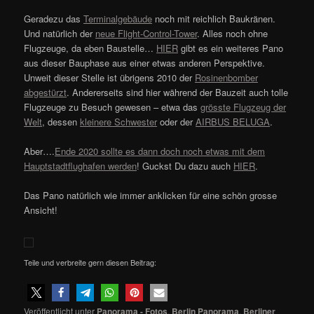
Geradezu das
Terminalgebäude
noch mit reichlich Baukränen.
Und natürlich der
neue Flight-Control-Tower
. Alles noch ohne
Flugzeuge, da eben Baustelle…
HIER
gibt es ein weiteres Pano
aus dieser Bauphase aus einer etwas anderen Perspektive.
Unweit dieser Stelle ist übrigens 2010 der
Rosinenbomber
abgestürzt
. Andererseits sind hier während der Bauzeit auch tolle
Flugzeuge zu Besuch gewesen – etwa das
grösste Flugzeug der
Welt
, dessen
kleinere Schwester
oder der
AIRBUS BELUGA
.
Aber….
Ende 2020 sollte es dann doch noch etwas mit dem
Hauptstadtflughafen werden
! Guckst Du dazu auch
HIER
.
Das Pano natürlich wie immer anklicken für eine schön grosse
Ansicht!
Teile und verbreite gern diesen Beitrag:
Veröffentlicht unter
Panorama - Fotos
,
Berlin Panorama
,
Berliner