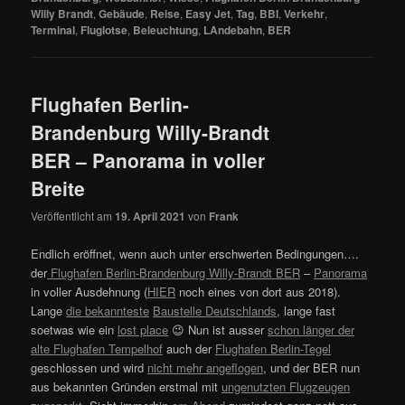
Willy Brandt
,
Gebäude
,
Reise
,
Easy Jet
,
Tag
,
BBI
,
Verkehr
,
Terminal
,
Fluglotse
,
Beleuchtung
,
LAndebahn
,
BER
Flughafen Berlin-
Brandenburg Willy-Brandt
BER – Panorama in voller
Breite
Veröffentlicht am
19. April 2021
von
Frank
Endlich eröffnet, wenn auch unter erschwerten Bedingungen….
der
Flughafen Berlin-Brandenburg Willy-Brandt BER
–
Panorama
in voller Ausdehnung (
HIER
noch eines von dort aus 2018).
Lange
die bekannteste
Baustelle Deutschlands
, lange fast
soetwas wie ein
lost place
😉 Nun ist ausser
schon länger der
alte Flughafen Tempelhof
auch der
Flughafen Berlin-Tegel
geschlossen und wird
nicht mehr angeflogen
, und der BER nun
aus bekannten Gründen erstmal mit
ungenutzten Flugzeugen