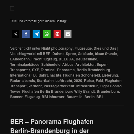
Teile und verbreite gern diesen Beitrag:
Veröffentlicht unter
Night photography
,
Flugzeuge
,
Dies und Das
|
Verschlagwortet mit
BER
,
Dahme-Spree
,
Gebäude
,
blaue Stunde
,
LAndebahn
,
Frachtflugzeug
,
BELUGA
,
Deutschland
,
Terminalgebäude
,
Schönefeld
,
Airbus
,
Architektur
,
Super-
Transporter
,
SXF
,
Terminal
,
Panorama
,
Berlin Brandenburg
International
,
Luftfahrt
,
nachts
,
Flughafen Schönefeld
,
Lieferung
,
Radar
,
abends
,
Startbahn
,
Luftfracht
,
2020
,
Reise
,
Feld
,
Flughafen
,
Transport
,
Verkehr
,
Passagierverkehr
,
Infrastruktur
,
Flight Control
Tower
,
Flughafen Berlin Brandenburg Willy Brandt
,
Brandenburg
,
Banner
,
Flugzeug
,
BBI Infotower
,
Baustelle
,
Berlin
,
BBI
BER – Panorama Flughafen
Berlin-Brandenburg in der