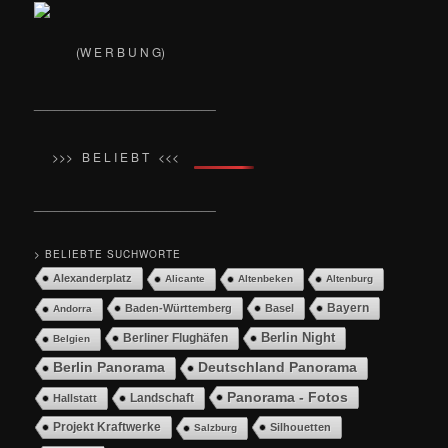
(W E R B U N G)
__________________________
>>> B E L I E B T <<<
__________________________
> BELIEBTE SUCHWORTE
Alexanderplatz
Alicante
Altenbeken
Altenburg
Bayern
Baden-Württemberg
Basel
Andorra
Berlin Night
Berliner Flughäfen
Belgien
Berlin Panorama
Deutschland Panorama
Panorama - Fotos
Landschaft
Hallstatt
Projekt Kraftwerke
Silhouetten
Salzburg