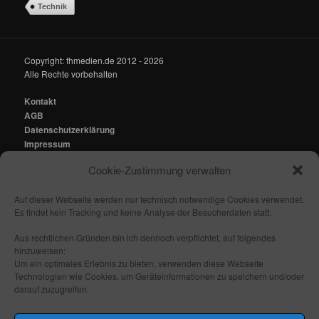
Technik
Copyright: fhmedien.de 2012 - 2026
Alle Rechte vorbehalten
Kontakt
AGB
Datenschutzerklärung
Impressum
Cookie-Zustimmung verwalten
Kontakt:
mail@fhmedien.de
Auf dieser Webseite werden nur technisch notwendige Cookies verwendet.
Es findet kein Tracking und keine Analyse der Besucherdaten statt.
Aus rechtlichen Gründen bin ich dennoch verpflichtet, auf folgendes
hinzuweisen:
Nach oben/ Seitenanfang
Um ein optimales Erlebnis zu bieten, verwenden diese Webseite
Technologien wie Cookies, um Geräteinformationen zu speichern und/oder
darauf zuzugreifen.
Folge mir: