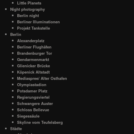
Little Planets
Night photography
Berlin night
Berliner Illuminationen
Projekt Tankstelle
Berlin
Alexanderplatz
Berliner Flughäfen
Brandenburger Tor
Gendarmenmarkt
Glienicker Brücke
Köpenick Altstadt
Mediaspree/ Alter Osthafen
Olympiastadion
Potsdamer Platz
Regierungsviertel
Schwangere Auster
Schloss Bellevue
Siegessäule
Skyline vom Teufelsberg
Städte