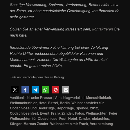
Sonstige Verwendung, Kopieren, Veränderung, Beschneiden usw
der Fotos, ist ohne ausdrückliche Genehmigung von fhmedien.de
nicht gestattet.
Sollten Sie an einer Verwendung intressiert sein,
kontaktieren
Sie
mich bitte.
fhmedien.de übernimmt keine Haftung bei einer Verletzung
Rechte Dritter, insbesondere abgebildeter Personen und
Markennamen/ -zeichen! Die Weitergabe an Dritte ist nicht
erlaubt. Es gelten meine
AGB
s.
Teile und verbreite gern diesen Beitrag:
Veröffentlicht unter
Presse
|
Verschlagwortet mit
Menschlichkeit
,
Weihnachtsfeier
,
Hotel Estrel
,
Berlin
,
Weihnachtsfeier für
Obdachlose und Bedürftige
,
Reportage
,
Spende
,
2012
,
Obdachlosenfest
,
Event
,
Frank Zander
,
Fotos
,
Weihnachten
,
Feier
,
Weihnachten für Obdachlose
,
Fest
,
Hotel
,
Zander
,
obdachlos
,
Sänger
,
Marcus Zander
,
Weihnachten mit Frank
,
Veranstaltung