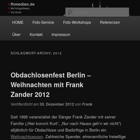
Zum
Zum
Wir fotografieren die Hauptstadt!
primären
sekundären
Such
Inhalt
Inhalt
Hauptmenü
HOME
Foto-Service
Foto-Workshops
Referenzen
springen
springen
fhmedien.de
Über
Kontakt
Impressum
SCHLAGWORT-ARCHIV:
2012
Obdachlosenfest Berlin –
Weihnachten mit Frank
Zander 2012
Veröffentlicht am
30. Dezember 2012
von
Frank
Seit 1995 veranstaltet der Sänger Frank Zander mit seiner
Familie („Hier kommt Kurt“, „Nur nach Hause geh’n wir nicht“)
alljährlich für Obdachlose und Bedürftige in Berlin ein
Weihnachtsessen
. Zahlreiche Spender, ehrenamtliche freiwillige