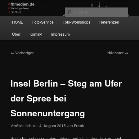
Zum
Wir fotografieren die Hauptstadt!
primären
Such
Inhalt
Hauptmenü
HOME
Foto-Service
Foto-Workshops
Referenzen
springen
fhmedien.de
Über
Kontakt
Impressum
Beitragsnavigation
←
Vorheriger
Nächster
→
Insel Berlin – Steg am Ufer
der Spree bei
Sonnenuntergang
Veröffentlicht am
4. August 2015
von
Frank
Berlin hat schon so seine
ruhigen
und
idyllischen
Ecken, auch