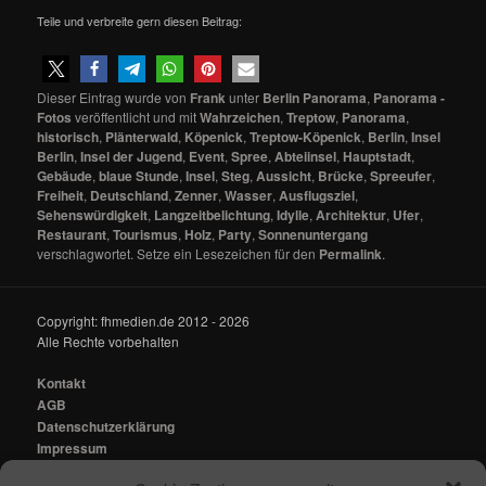
Teile und verbreite gern diesen Beitrag:
Dieser Eintrag wurde von
Frank
unter
Berlin Panorama
,
Panorama -
Fotos
veröffentlicht und mit
Wahrzeichen
,
Treptow
,
Panorama
,
historisch
,
Plänterwald
,
Köpenick
,
Treptow-Köpenick
,
Berlin
,
Insel
Berlin
,
Insel der Jugend
,
Event
,
Spree
,
Abteiinsel
,
Hauptstadt
,
Gebäude
,
blaue Stunde
,
Insel
,
Steg
,
Aussicht
,
Brücke
,
Spreeufer
,
Freiheit
,
Deutschland
,
Zenner
,
Wasser
,
Ausflugsziel
,
Sehenswürdigkeit
,
Langzeitbelichtung
,
Idylle
,
Architektur
,
Ufer
,
Restaurant
,
Tourismus
,
Holz
,
Party
,
Sonnenuntergang
verschlagwortet. Setze ein Lesezeichen für den
Permalink
.
Copyright: fhmedien.de 2012 - 2026
Alle Rechte vorbehalten
Kontakt
AGB
Datenschutzerklärung
Impressum