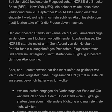
Seit Juni 2022 bediente die Fluggesellschaft NORSE die Strecke
Berlin (BER) – New York (JFK). Als bekannt wurde, dass diese
Verbindung zum 26. September 2025 NORSE-seitig ersatzlos
eingestellt wird, wollte ich noch ein schönes Abschlussfoto vom
(fast) letzten take off für die Presse davon machen.
Den dafür besten Standpunkt kenne ich gut, ein Lärmschutzhügel
an der direkt am Flughafen vorbeiführenden Bundesstrasse. Die
NORSE startete meist am frühen Abend von der Nordbahn.
Perfekt für ein aussagekräftiges Pressefoto: Flughafenterminal
und Tower im Hintergrund, samt startendem Flugzeug in bestem
Licht der Abendsonne.
Aber, ach….dummerweise hat das nicht sofort so geklappt wie
ich mir das vorgestellt habe. Insgesamt NEUN (!) mal musste ich
ansetzen, bevor ich hatter was ich wollte:
zweimal drehte entgegen der Vorhersage der Wind auf Ost
während ich schon auf dem Hügel stand – die Flugzeuge
starten dann eben in die andere Richtung und man sieht sie
nicht wirklich
dreimal zogen ebenfalls entgegen der Vorhersage massiv