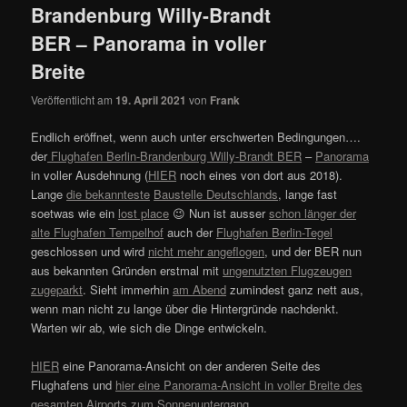
Brandenburg Willy-Brandt
BER – Panorama in voller
Breite
Veröffentlicht am
19. April 2021
von
Frank
Endlich eröffnet, wenn auch unter erschwerten Bedingungen….
der
Flughafen Berlin-Brandenburg Willy-Brandt BER
–
Panorama
in voller Ausdehnung (
HIER
noch eines von dort aus 2018).
Lange
die bekannteste
Baustelle Deutschlands
, lange fast
soetwas wie ein
lost place
😉 Nun ist ausser
schon länger der
alte Flughafen Tempelhof
auch der
Flughafen Berlin-Tegel
geschlossen und wird
nicht mehr angeflogen
, und der BER nun
aus bekannten Gründen erstmal mit
ungenutzten Flugzeugen
zugeparkt
. Sieht immerhin
am Abend
zumindest ganz nett aus,
wenn man nicht zu lange über die Hintergründe nachdenkt.
Warten wir ab, wie sich die Dinge entwickeln.
HIER
eine Panorama-Ansicht on der anderen Seite des
Flughafens und
hier eine Panorama-Ansicht in voller Breite des
gesamten Airports zum Sonnenuntergang.