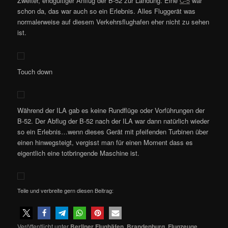
Zweiter, endgültiger Anflug der B-52 zur Landung. Eine
C-5
war
schon da, das war auch so ein Erlebnis. Alles Fluggerät was
normalerweise auf diesem Verkehrsflughafen eher nicht zu sehen
ist.
Touch down
Während der ILA gab es keine Rundflüge oder Vorführungen der
B-52. Der Abflug der B-52 nach der ILA war dann natürlich wieder
so ein Erlebnis…wenn dieses Gerät mit pfeifenden Turbinen über
einen hinwegsteigt, vergisst man für einen Moment dass es
eigentlich eine totbringende Maschine ist.
Teile und verbreite gern diesen Beitrag:
Veröffentlicht unter
Berliner Flughäfen
,
Brandenburg
,
Flugzeuge
,