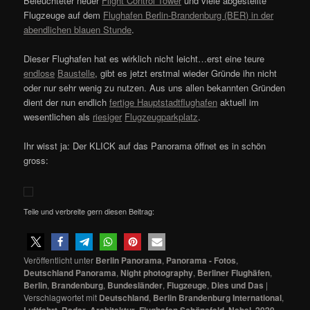
Beleuchteter neuer
Flight Control Tower
und viele abgestellte
Flugzeuge auf dem
Flughafen Berlin-Brandenburg (BER) in der
abendlichen blauen Stunde
.
Dieser Flughafen hat es wirklich nicht leicht…erst eine teure
endlose
Baustelle
, gibt es jetzt erstmal wieder Gründe ihn nicht
oder nur sehr wenig zu nutzen. Aus uns allen bekannten Gründen
dient der nun endlich
fertige Hauptstadtflughafen
aktuell im
wesentlichen als
riesiger
Flugzeugparkplatz
.
Ihr wisst ja: Der KLICK auf das Panorama öffnet es in schön
gross:
Teile und verbreite gern diesen Beitrag:
Veröffentlicht unter
Berlin Panorama
,
Panorama - Fotos
,
Deutschland Panorama
,
Night photography
,
Berliner Flughäfen
,
Berlin
,
Brandenburg
,
Bundesländer
,
Flugzeuge
,
Dies und Das
|
Verschlagwortet mit
Deutschland
,
Berlin Brandenburg International
,
,
,
,
,
,
,