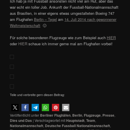
Ich hab ja mit Fussball ansonsten nicht viel am Hut, aber das
war echt ein toller Job. Ankunft der Fussball-Nationalmannschaft
aus Brasilien, in einer eigens etwas umgestalteten Boeing 747
am Flughafen
Berlin – Tegel
am
14. Juli 2014 nach gewonnener
Weltmeisterschaft
🙂
Für solche besonderen Flugzeuge wie zum Beispiel auch
HIER
oder
HIER
schaue ich immer gerne mal am Flughafen vorbei!
Teile und verbreite gern diesen Beitrag:
Veröffentlicht unter
Berliner Flughäfen
,
Berlin
,
Flugzeuge
,
Presse
,
Dies und Das
|
Verschlagwortet mit
Hauptstadt
,
Team
,
Nationalmannschaft
,
Deutsche Fussball Nationalmannschaft
,