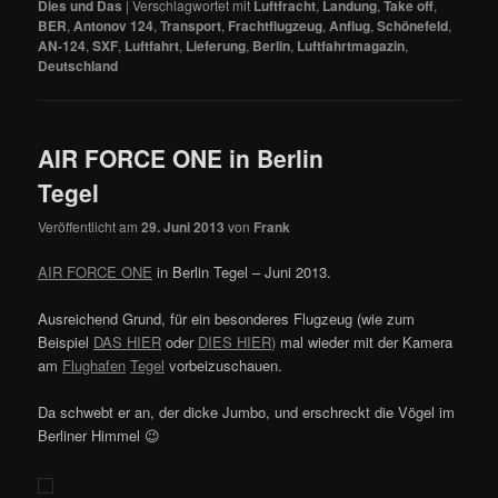
Dies und Das
|
Verschlagwortet mit
Luftfracht
,
Landung
,
Take off
,
BER
,
Antonov 124
,
Transport
,
Frachtflugzeug
,
Anflug
,
Schönefeld
,
AN-124
,
SXF
,
Luftfahrt
,
Lieferung
,
Berlin
,
Luftfahrtmagazin
,
Deutschland
AIR FORCE ONE in Berlin
Tegel
Veröffentlicht am
29. Juni 2013
von
Frank
AIR FORCE ONE
in Berlin Tegel – Juni 2013.
Ausreichend Grund, für ein besonderes Flugzeug (wie zum
Beispiel
DAS HIER
oder
DIES HIER)
mal wieder mit der Kamera
am
Flughafen
Tegel
vorbeizuschauen.
Da schwebt er an, der dicke Jumbo, und erschreckt die Vögel im
Berliner Himmel 😉