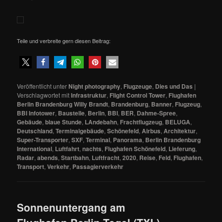
Teile und verbreite gern diesen Beitrag:
Veröffentlicht unter
Night photography
,
Flugzeuge
,
Dies und Das
|
Verschlagwortet mit
Infrastruktur
,
Flight Control Tower
,
Flughafen
Berlin Brandenburg Willy Brandt
,
Brandenburg
,
Banner
,
Flugzeug
,
BBI Infotower
,
Baustelle
,
Berlin
,
BBI
,
BER
,
Dahme-Spree
,
Gebäude
,
blaue Stunde
,
LAndebahn
,
Frachtflugzeug
,
BELUGA
,
Deutschland
,
Terminalgebäude
,
Schönefeld
,
Airbus
,
Architektur
,
Super-Transporter
,
SXF
,
Terminal
,
Panorama
,
Berlin Brandenburg
International
,
Luftfahrt
,
nachts
,
Flughafen Schönefeld
,
Lieferung
,
Radar
,
abends
,
Startbahn
,
Luftfracht
,
2020
,
Reise
,
Feld
,
Flughafen
,
Transport
,
Verkehr
,
Passagierverkehr
Sonnenuntergang am