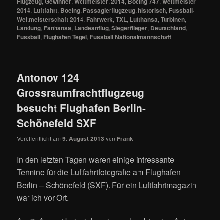
Flugzeug
,
Gewinner
,
Weltmeister
,
2014
,
Boeing 747
,
Weltmeister
2014
,
Luftfahrt
,
Boeing
,
Passagierflugzeug
,
historisch
,
Fussball-
Weltmeisterschaft 2014
,
Fahrwerk
,
TXL
,
Lufthansa
,
Turbinen
,
Landung
,
Fanhansa
,
Landeanflug
,
Siegerflieger
,
Deutschland
,
Fussball
,
Flughafen Tegel
,
Fussball Nationalmannschaft
Antonov 124
Grossraumfrachtflugzeug
besucht Flughafen Berlin-
Schönefeld SXF
Veröffentlicht am
9. August 2013
von
Frank
In den letzten Tagen waren einige intressante
Termine für die Luftfahrtfotografie am Flughafen
Berlin – Schönefeld (SXF). Für ein Luftfahrtmagazin
war ich vor Ort.