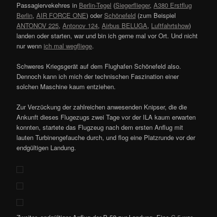
Passagiervekehres in
Berlin-Tegel
(
Siegerflieger
,
A380 Erstflug
Berlin
,
AIR FORCE ONE
) oder
Schönefeld
(zum Beispiel
ANTONOV 225
,
Antonov 124
,
Airbus BELUGA
,
Luftfahrtshow
)
landen oder starten, war und bin ich gerne mal vor Ort. Und nicht
nur wenn
ich mal wegfliege
.
Schweres Kriegsgerät auf dem Flughafen Schönefeld also.
Dennoch kann ich mich der technischen Faszination einer
solchen Maschine kaum entziehen.
Zur Verzückung der zahlreichen anwesenden Knipser, die die
Ankunft dieses Flugezugs zwei Tage vor der ILA kaum erwarten
konnten, startete das Flugzeug nach dem ersten Anflug mit
lauten Turbinengefauche durch, und flog eine Platzrunde vor der
endgültigen Landung.