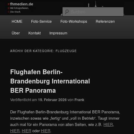
Zum
Zum
Wir fotografieren die Hauptstadt!
primären
sekundären
Such
Inhalt
Inhalt
Hauptmenü
HOME
Foto-Service
Foto-Workshops
Referenzen
springen
springen
fhmedien.de
Über
Kontakt
Impressum
ARCHIV DER KATEGORIE:
FLUGZEUGE
Flughafen Berlin-
Brandenburg International
BER Panorama
Veröffentlicht am
19. Februar 2026
von
Frank
Der Flughafen Berlin-Brandenburg International BER Panorama,
inzwischen sowas wie „fertig“ und „voll in Betrieb“. Taugt immer
auch mal für ein Panorama von allen Seiten, wie z.B.
HIER
,
HIER
,
HIER
oder
HIER
.