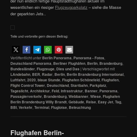
der nun endlich fertige Hauptstadtflughafen aktuell im
wesentlichen ein riesiger
Flugzeugparkplatz
– siehe die Masse
der geparkten Jets..
Teile und verbreite gern diesen Beitrag:
Veröffentlicht unter
Berlin Panorama
,
Panorama - Fotos
,
Deutschland Panorama
,
Berliner Flughäfen
,
Berlin
,
Brandenburg
,
Bundesländer
,
Flugzeuge
,
Dies und Das
|
Verschlagwortet mit
LAndebahn
,
BER
,
Radar
,
Berlin
,
Berlin Brandenburg International
,
Luftfahrt
,
2020
,
blaue Stunde
,
Flughafen Schönefeld
,
Flughafen
,
Flight Control Tower
,
Deutschland
,
Startbahn
,
Parkplatz
,
Tageslicht
,
Architektur
,
Feld
,
Infrastruktur
,
Banner
,
Panorama
,
Passagierverkehr
,
Brandenburg
,
Webbanner
,
Wiese
,
Flughafen
Berlin Brandenburg Willy Brandt
,
Gebäude
,
Reise
,
Easy Jet
,
Tag
,
BBI
,
Verkehr
,
Terminal
,
Fluglotse
,
Beleuchtung
Flughafen Berlin-