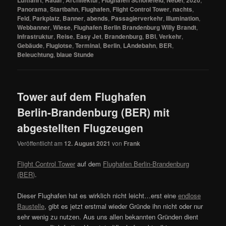
Luftfahrt
Radar
Architektur
Flughafen Schönefeld
Nebel
2020
Panorama
,
Startbahn
,
Flughafen
,
Flight Control Tower
,
nachts
,
Feld
,
Parkplatz
,
Banner
,
abends
,
Passagierverkehr
,
Illumination
,
Webbanner
,
Wiese
,
Flughafen Berlin Brandenburg Willy Brandt
,
Infrastruktur
,
Reise
,
Easy Jet
,
Brandenburg
,
BBI
,
Verkehr
,
Gebäude
,
Fluglotse
,
Terminal
,
Berlin
,
LAndebahn
,
BER
,
Beleuchtung
,
blaue Stunde
Tower auf dem Flughafen
Berlin-Brandenburg (BER) mit
abgestellten Flugzeugen
Veröffentlicht am
12. August 2021
von
Frank
Flight Control Tower
auf dem
Flughafen Berlin-Brandenburg
(BER)
.
Dieser Flughafen hat es wirklich nicht leicht…erst eine
endlose
Baustelle
, gibt es jetzt erstmal wieder Gründe ihn nicht oder nur
sehr wenig zu nutzen. Aus uns allen bekannten Gründen dient