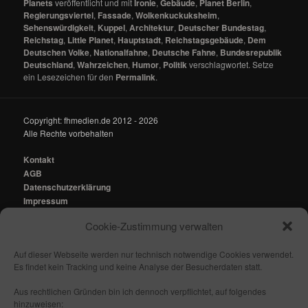
Planets
veröffentlicht und mit
Ironie
,
Gebäude
,
Planet Berlin
,
Regierungsviertel
,
Fassade
,
Wolkenkuckuksheim
,
Sehenswürdigkeit
,
Kuppel
,
Architektur
,
Deutscher Bundestag
,
Reichstag
,
Little Planet
,
Hauptstadt
,
Reichstagsgebäude
,
Dem
Deutschen Volke
,
Nationalfahne
,
Deutsche Fahne
,
Bundesrepublik
Deutschland
,
Wahrzeichen
,
Humor
,
Politik
verschlagwortet. Setze
ein Lesezeichen für den
Permalink
.
Copyright: fhmedien.de 2012 - 2026
Alle Rechte vorbehalten
Kontakt
AGB
Datenschutzerklärung
Impressum
Cookie-Zustimmung verwalten
Kontakt:
mail@fhmedien.de
Auf dieser Webseite werden nur technisch notwendige Cookies verwendet.
Es findet kein Tracking und keine Analyse der Besucherdaten statt.
Aus rechtlichen Gründen bin ich dennoch verpflichtet, auf folgendes
hinzuweisen: