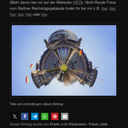
(Mehr davon bei mir auf der Webseite
HIER
). Nicht-Runde Fotos
vom Berliner Reichstagsgebäude findet Ihr bei mir z.B.
hier
,
hier
,
hier
,
hier
,
hier
oder
hier
.
Teile und verbreite gern diesen Beitrag:
Dieser Eintrag wurde von
Frank
unter
Panorama - Fotos
,
Little