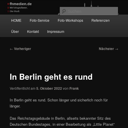
Zum
Wir fotografieren die Hauptstadt!
primären
Such
Inhalt
Hauptmenü
HOME
Foto-Service
Foto-Workshops
Referenzen
springen
fhmedien.de
Über
Kontakt
Impressum
Beitragsnavigation
←
Vorheriger
Nächster
→
In Berlin geht es rund
Veröffentlicht am
5. Oktober 2022
von
Frank
In Berlin geht es rund. Schon länger und sicherlich noch für
länger.
Das Reichstagsgebäude in Berlin, allseits bekannter Sitz des
Deutschen Bundestages, in einer Bearbeitung als „Little Planet“