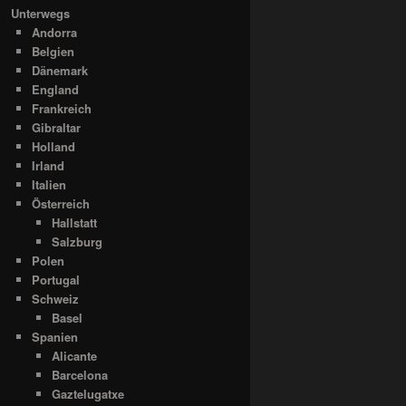
Unterwegs
Andorra
Belgien
Dänemark
England
Frankreich
Gibraltar
Holland
Irland
Italien
Österreich
Hallstatt
Salzburg
Polen
Portugal
Schweiz
Basel
Spanien
Alicante
Barcelona
Gaztelugatxe