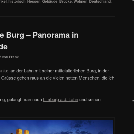
nkel
,
historisch
,
Hessen
,
Gebäude
,
Brücke
,
Wohnen
,
Deutschland
,
e Burg – Panorama in
de
2
von
Frank
unkel
an der Lahn mit seiner mittelalterlichen Burg, in der
Grüsse gehen raus an die vielen netten Menschen, die ich
lang, gelangt man nach
Limburg a.d. Lahn
und seinen
.