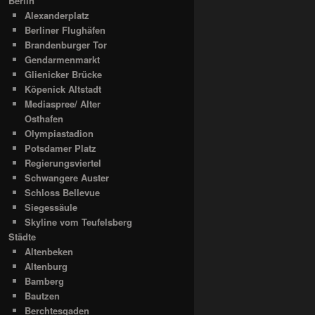
Berlin
Alexanderplatz
Berliner Flughäfen
Brandenburger Tor
Gendarmenmarkt
Glienicker Brücke
Köpenick Altstadt
Mediaspree/ Alter
Osthafen
Olympiastadion
Potsdamer Platz
Regierungsviertel
Schwangere Auster
Schloss Bellevue
Siegessäule
Skyline vom Teufelsberg
Städte
Altenbeken
Altenburg
Bamberg
Bautzen
Berchtesgaden