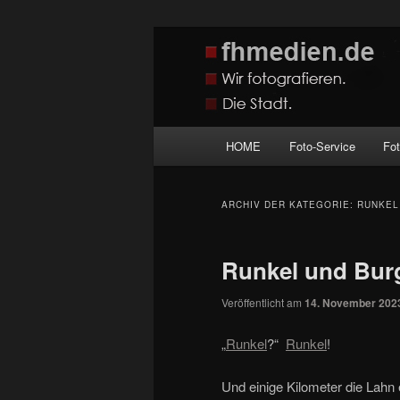
Zum
Zum
Wir fotografieren die Hauptstadt
primären
sekundären
Inhalt
Inhalt
fhmedien.de
springen
springen
Hauptmenü
HOME
Foto-Service
Fo
ARCHIV DER KATEGORIE:
RUNKEL
Runkel und Bur
Veröffentlicht am
14. November 202
„
Runkel
?“
Runkel
!
Und einige Kilometer die Lahn