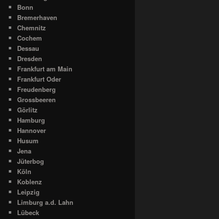
Bonn
Bremerhaven
Chemnitz
Cochem
Dessau
Dresden
Frankfurt am Main
Frankfurt Oder
Freudenberg
Grossbeeren
Görlitz
Hamburg
Hannover
Husum
Jena
Jüterbog
Köln
Koblenz
Leipzig
Limburg a.d. Lahn
Lübeck