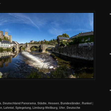
.
s
,
Deutschland Panorama
,
Städte
,
Hessen
,
Bundesländer
,
Runkel
|
hn
,
Lahntal
,
Spiegelung
,
Limburg-Weilburg
,
Ufer
,
Deutsche