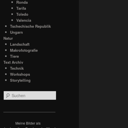
Ronda
Tarifa
Toledo
Valencia
Tschechische Republik
Ungarn
Natur
Landschaft
Makrofotografie
Tiere
Text Archiv
Technik
Workshops
Storytelling
S
u
c
h
__________________________
e
n
Meine Bilder als