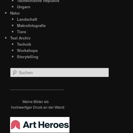
Tschechische Republik
Ungarn
Natur
Landschaft
Makrofotografie
Tiere
Text Archiv
Technik
Workshops
Storytelling
S
u
c
h
__________________________
e
n
Meine Bilder als
hochwertiger Druck an der Wand: