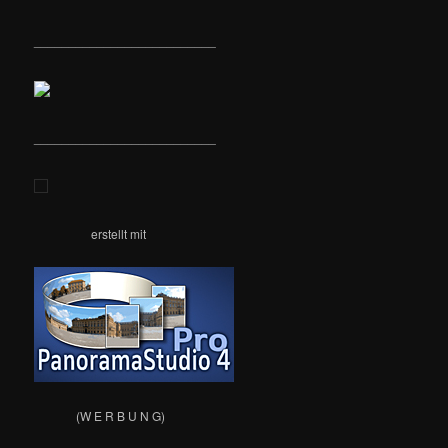
__________________________
__________________________
erstellt mit
(W E R B U N G)