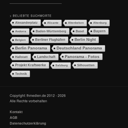
__________________________
> BELIEBTE SUCHWORTE
Alexanderplatz
Alicante
Altenbeken
Altenburg
Bayern
Baden-Württemberg
Basel
Andorra
Berlin Night
Berliner Flughäfen
Belgien
Berlin Panorama
Deutschland Panorama
Panorama - Fotos
Landschaft
Hallstatt
Projekt Kraftwerke
Silhouetten
Salzburg
Technik
Copyright: fhmedien.de 2012 - 2026
Alle Rechte vorbehalten
Kontakt
AGB
Datenschutzerklärung