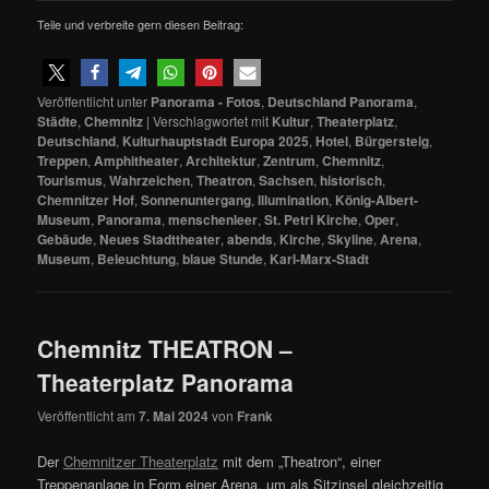
Teile und verbreite gern diesen Beitrag:
Veröffentlicht unter
Panorama - Fotos
,
Deutschland Panorama
,
Städte
,
Chemnitz
|
Verschlagwortet mit
Kultur
,
Theaterplatz
,
Deutschland
,
Kulturhauptstadt Europa 2025
,
Hotel
,
Bürgersteig
,
Treppen
,
Amphitheater
,
Architektur
,
Zentrum
,
Chemnitz
,
Tourismus
,
Wahrzeichen
,
Theatron
,
Sachsen
,
historisch
,
Chemnitzer Hof
,
Sonnenuntergang
,
Illumination
,
König-Albert-
Museum
,
Panorama
,
menschenleer
,
St. Petri Kirche
,
Oper
,
Gebäude
,
Neues Stadttheater
,
abends
,
Kirche
,
Skyline
,
Arena
,
Museum
,
Beleuchtung
,
blaue Stunde
,
Karl-Marx-Stadt
Chemnitz THEATRON –
Theaterplatz Panorama
Veröffentlicht am
7. Mai 2024
von
Frank
Der
Chemnitzer Theaterplatz
mit dem „Theatron“, einer
Treppenanlage in Form einer Arena, um als Sitzinsel gleichzeitig