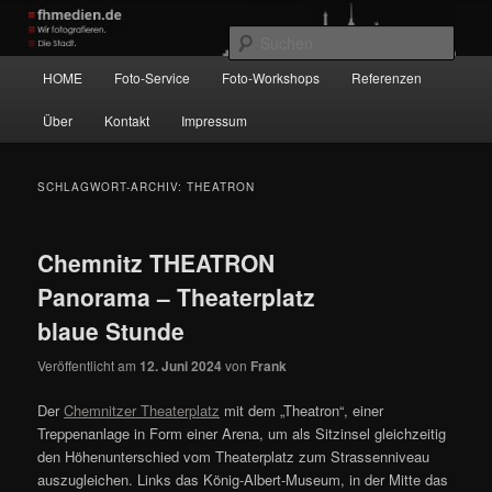
Zum
Zum
Wir fotografieren die Hauptstadt!
primären
sekundären
Such
Inhalt
Inhalt
Hauptmenü
HOME
Foto-Service
Foto-Workshops
Referenzen
springen
springen
fhmedien.de
Über
Kontakt
Impressum
SCHLAGWORT-ARCHIV:
THEATRON
Chemnitz THEATRON
Panorama – Theaterplatz
blaue Stunde
Veröffentlicht am
12. Juni 2024
von
Frank
Der
Chemnitzer Theaterplatz
mit dem „Theatron“, einer
Treppenanlage in Form einer Arena, um als Sitzinsel gleichzeitig
den Höhenunterschied vom Theaterplatz zum Strassenniveau
auszugleichen. Links das König-Albert-Museum, in der Mitte das