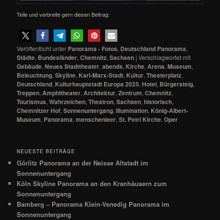
Teile und verbreite gern diesen Beitrag:
Veröffentlicht unter
Panorama - Fotos
,
Deutschland Panorama
,
Städte
,
Bundesländer
,
Chemnitz
,
Sachsen
|
Verschlagwortet mit
Gebäude
,
Neues Stadttheater
,
abends
,
Kirche
,
Arena
,
Museum
,
Beleuchtung
,
Skyline
,
Karl-Marx-Stadt
,
Kultur
,
Theaterplatz
,
Deutschland
,
Kulturhauptstadt Europa 2025
,
Hotel
,
Bürgersteig
,
Treppen
,
Amphitheater
,
Architektur
,
Zentrum
,
Chemnitz
,
Tourismus
,
Wahrzeichen
,
Theatron
,
Sachsen
,
historisch
,
Chemnitzer Hof
,
Sonnenuntergang
,
Illumination
,
König-Albert-
Museum
,
Panorama
,
menschenleer
,
St. Petri Kirche
,
Oper
NEUESTE BEITRÄGE
Görlitz Panorama an der Neisse Altstadt im
Sonnenuntergang
Köln Skyline Panorama an den Kranhäusern zum
Sonnenuntergang
Bamberg – Panorama Klein-Venedig Panorama im
Sonnenuntergang