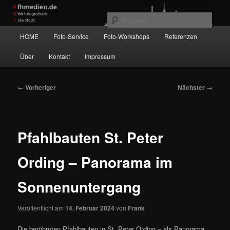
Zum
Wir fotografieren die Hauptstadt!
primären
Such
Inhalt
Hauptmenü
HOME
Foto-Service
Foto-Workshops
Referenzen
springen
fhmedien.de
Über
Kontakt
Impressum
Beitragsnavigation
←
Vorheriger
Nächster
→
Pfahlbauten St. Peter
Ording – Panorama im
Sonnenuntergang
Veröffentlicht am
14. Februar 2024
von
Frank
Die berühmten Pfahlbauten in St. Peter Ording – als Panorama