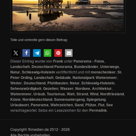
Teile und verbreite gern diesen Beitrag:
Dieser Eintrag wurde von
Frank
unter
Panorama - Fotos
,
Landschaft
,
Deutschland Panorama
,
Bundesländer
,
Unterwegs
,
Natur
,
Schleswig-Holstein
veröffentlicht und mit
menschenleer
,
St.
Peter Ording
,
Landschaft
,
Gebäude
,
Nationalpark Wattenmeer
,
Wetter
,
Deutschland
,
Pfahlbauten
,
Natur
,
Schleswig-Holstein
,
Sehenswürdigkeit
,
Gezeiten
,
Wasser
,
Nordsee
,
Architektur
,
Wattenmeer
,
Urlaub
,
Tourismus
,
Watt
,
Strand
,
Wind
,
Nordfriesland
,
Küste
,
Norddeutschland
,
Sonnenuntergang
,
Spiegelung
,
Urlaubsort
,
Panorama
,
Wahrzeichen
,
Sand
,
Pfütze
,
Flut
,
See
verschlagwortet. Setze ein Lesezeichen für den
Permalink
.
Copyright: fhmedien.de 2012 - 2026
Alle Rechte vorbehalten