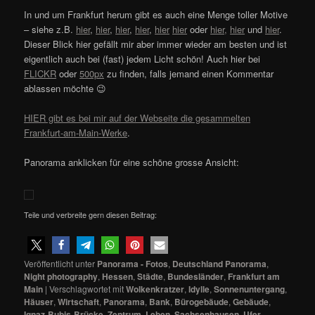
In und um Frankfurt herum gibt es auch eine Menge toller Motive
– siehe z.B.
hier
,
hier
,
hier
,
hier
,
hier
hier
oder
hier
,
hier
und
hier
.
Dieser Blick hier gefällt mir aber immer wieder am besten und ist
eigentlich auch bei (fast) jedem Licht schön! Auch hier bei
FLICKR
oder
500px
zu finden, falls jemand einen Kommentar
ablassen möchte 😉
HIER gibt es bei mir auf der Webseite die gesammelten
Frankfurt-am-Main-Werke
.
Panorama anklicken für eine schöne grosse Ansicht:
Teile und verbreite gern diesen Beitrag:
Veröffentlicht unter
Panorama - Fotos
,
Deutschland Panorama
,
Night photography
,
Hessen
,
Städte
,
Bundesländer
,
Frankfurt am
Main
|
Verschlagwortet mit
Wolkenkratzer
,
Idylle
,
Sonnenuntergang
,
Häuser
,
Wirtschaft
,
Panorama
,
Bank
,
Bürogebäude
,
Gebäude
,
Ignaz-Bubis-Brücke
,
Zentrum
,
Leben
,
Sachsenhausen
,
Ufer
,