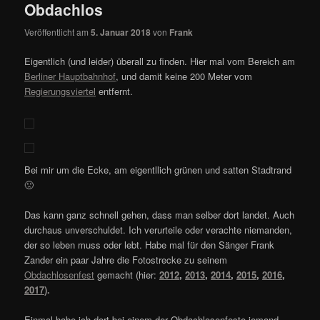
Obdachlos
Veröffentlicht am
5. Januar 2018
von
Frank
Eigentlich (und leider) überall zu finden. Hier mal vom Bereich am
Berliner Hauptbahnhof
, und damit keine 200 Meter vom
Regierungsviertel
entfernt.
Bei mir um die Ecke, am eigentllich grünen und satten Stadtrand
🙁
Das kann ganz schnell gehen, dass man selber dort landet. Auch
durchaus unverschuldet. Ich verurteile oder verachte niemanden,
der so leben muss oder lebt. Habe mal für den Sänger Frank
Zander ein paar Jahre die Fotostrecke zu seinem
Obdachlosenfest
gemacht (hier:
2012
,
2013
,
2014
,
2015
,
2016
,
2017
).
Einmal habe ich dort bei einem der Obdachlosenfeste jemand