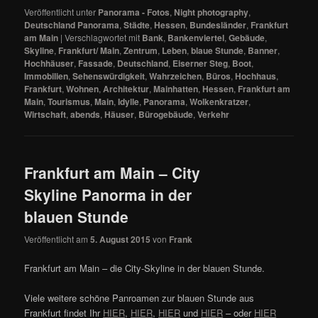
Veröffentlicht unter
Panorama - Fotos
,
Night photography
,
Deutschland Panorama
,
Städte
,
Hessen
,
Bundesländer
,
Frankfurt
am Main
|
Verschlagwortet mit
Bank
,
Bankenviertel
,
Gebäude
,
Skyline
,
Frankfurt/ Main
,
Zentrum
,
Leben
,
blaue Stunde
,
Banner
,
Hochhäuser
,
Fassade
,
Deutschland
,
Eiserner Steg
,
Boot
,
Immobilien
,
Sehenswürdigkeit
,
Wahrzeichen
,
Büros
,
Hochhaus
,
Frankfurt
,
Wohnen
,
Architektur
,
Mainhatten
,
Hessen
,
Frankfurt am
Main
,
Tourismus
,
Main
,
Idylle
,
Panorama
,
Wolkenkratzer
,
Wirtschaft
,
abends
,
Häuser
,
Bürogebäude
,
Verkehr
Frankfurt am Main – City
Skyline Panorma in der
blauen Stunde
Veröffentlicht am
5. August 2015
von
Frank
Frankfurt am Main – die City-Skyline in der blauen Stunde.
Viele weitere schöne Panroamen zur blauen Stunde aus
Frankfurt findet Ihr
HIER
,
HIER
,
HIER
und
HIER
– oder
HIER