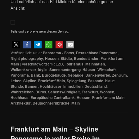
Und natürlich auf das Bild klicken für eine schöne grosse
Ansicht:
Teile und verbreite gern diesen Beitrag:
Veröffentlicht unter
Panorama - Fotos
,
Deutschland Panorama
,
Night photography
,
Hessen
,
Städte
,
Bundesländer
,
Frankfurt am
Main
|
Verschlagwortet mit
EZB
,
Tourismus
,
Mainhatten
,
Wolkenkratzer
,
Idylle
,
Sonnenuntergang
,
Häuser
,
Wirtschaft
,
Panorama
,
Bank
,
Bürogebäude
,
Gebäude
,
Bankenviertel
,
Zentrum
,
Leben
,
Skyline
,
Frankfurt/ Main
,
Spiegelung
,
Fassade
,
blaue
Stunde
,
Banner
,
Hochhäuser
,
Immobilien
,
Deutschland
,
Wahrzeichen
,
Büros
,
Sehenswürdigkeit
,
Frankfurt
,
Wohnen
,
Hochhaus
,
Europäische Zantralbank
,
Hessen
,
Frankfurt am Main
,
Architektur
,
Deutschherrnbrücke
,
Main
Frankfurt am Main – Skyline
Panorama in voller Breite im