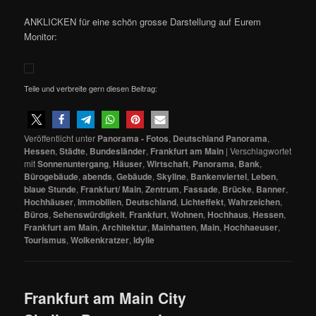
ANKLICKEN für eine schön grosse Darstellung auf Eurem
Monitor:
Teile und verbreite gern diesen Beitrag:
Veröffentlicht unter
Panorama - Fotos
,
Deutschland Panorama
,
Hessen
,
Städte
,
Bundesländer
,
Frankfurt am Main
|
Verschlagwortet
mit
Sonnenuntergang
,
Häuser
,
Wirtschaft
,
Panorama
,
Bank
,
Bürogebäude
,
abends
,
Gebäude
,
Skyline
,
Bankenviertel
,
Leben
,
blaue Stunde
,
Frankfurt/ Main
,
Zentrum
,
Fassade
,
Brücke
,
Banner
,
Hochhäuser
,
Immobilien
,
Deutschland
,
Lichteffekt
,
Wahrzeichen
,
Büros
,
Sehenswürdigkeit
,
Frankfurt
,
Wohnen
,
Hochhaus
,
Hessen
,
Frankfurt am Main
,
Architektur
,
Mainhatten
,
Main
,
Hochhaeuser
,
Tourismus
,
Wolkenkratzer
,
Idylle
Frankfurt am Main City