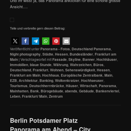
Und Ihr wisst ja, das Panorama anklicken für eine schöne grosse
Ansicht….
Teile und verbreite gern diesen Beitrag:
Veröffentlicht unter
Panorama - Fotos
,
Deutschland Panorama
,
Night photography
,
Städte
,
Hessen
,
Bundesländer
,
Frankfurt am
Main
|
Verschlagwortet mit
Fassade
,
Skyline
,
Banner
,
Hochhäuser
,
Immobilien
,
blaue Stunde
,
Währung
,
Wahrzeichen
,
Büros
,
Deutschland
,
Frankfurt
,
Wohnen
,
Sehenswürdigkeit
,
Hessen
,
Frankfurt am Main
,
Hochhaus
,
Europäische Zentralbank
,
Main
,
EZB
,
Architektur
,
Banking
,
Wolkenkratzer
,
Hochhaeuser
,
Tourismus
,
Deutschherrnbrücke
,
Häuser
,
Wirtschaft
,
Panorama
,
Mainhatten
,
Bank
,
Bürogebäude
,
abends
,
Gebäude
,
Bankenviertel
,
Leben
,
Frankfurt/ Main
,
Zentrum
Berlin Potsdamer Platz
Panorama am Abend – City