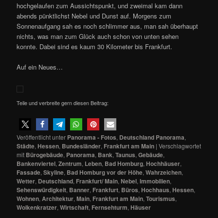
hochgelaufen zum Aussichtspunkt, und zweimal kam dann
abends pünktlichst Nebel und Dunst auf. Morgens zum
Sonnenaufgang sah es noch schlimmer aus, man sah überhaupt
nichts, was man zum Glück auch schon von unten sehen
konnte. Dabei sind es kaum 30 Kilometer bis Frankfurt.
Auf ein Neues…
Teile und verbreite gern diesen Beitrag:
Veröffentlicht unter
Panorama - Fotos
,
Deutschland Panorama
,
Städte
,
Hessen
,
Bundesländer
,
Frankfurt am Main
|
Verschlagwortet
mit
Bürogebäude
,
Panorama
,
Bank
,
Taunus
,
Gebäude
,
Bankenviertel
,
Zentrum
,
Leben
,
Bad Homburg
,
Hochhäuser
,
Fassade
,
Skyline
,
Bad Homburg vor der Höhe
,
Wahrzeichen
,
Wetter
,
Deutschland
,
Frankfurt/ Main
,
Nebel
,
Immobilien
,
Sehenswürdigkeit
,
Banner
,
Frankfurt
,
Büros
,
Hochhaus
,
Hessen
,
Wohnen
,
Architektur
,
Main
,
Frankfurt am Main
,
Tourismus
,
Wolkenkratzer
,
Wirtschaft
,
Fernsehturm
,
Häuser