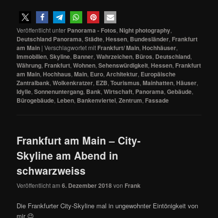
Veröffentlicht unter
Panorama - Fotos
,
Night photography
,
Deutschland Panorama
,
Städte
,
Hessen
,
Bundesländer
,
Frankfurt
am Main
|
Verschlagwortet mit
Frankfurt/ Main
,
Hochhäuser
,
Immobilien
,
Skyline
,
Banner
,
Wahrzeichen
,
Büros
,
Deutschland
,
Währung
,
Frankfurt
,
Wohnen
,
Sehenswürdigkeit
,
Hessen
,
Frankfurt
am Main
,
Hochhaus
,
Main
,
Euro
,
Architektur
,
Europäische
Zantralbank
,
Wolkenkratzer
,
EZB
,
Tourismus
,
Mainhatten
,
Häuser
,
Idylle
,
Sonnenuntergang
,
Bank
,
Wirtschaft
,
Panorama
,
Gebäude
,
Bürogebäude
,
Leben
,
Bankenviertel
,
Zentrum
,
Fassade
Frankfurt am Main – City-
Skyline am Abend in
schwarzweiss
Veröffentlicht am
6. Dezember 2018
von
Frank
Die Frankfurter City-Skyline mal in ungewohnter Eintönigkeit von
mir 😉