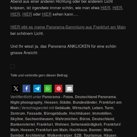
Abend aus einer anderen Richtung oder bei anderem Licht
knipsen, ist irgendwie immer schön, wie man etwa
HIER
,
HIER
,
HIER
,
HIER
oder
HIER
sehen kann….
HIER gibt es meine Panorama-Sammlung aus Frankfurt am Main
bei schönem Licht.
Und Ihr wisst ja, das Panorama ANKLICKEN für eine schön
grosse Ansicht:
Teile und verbreite gern diesen Beitrag:
Veröffentlicht unter
Panorama - Fotos
,
Deutschland Panorama
,
Night photography
,
Hessen
,
Städte
,
Bundesländer
,
Frankfurt am
Main
|
Verschlagwortet mit
Gebäude
,
Wirtschaft
,
Leben
,
Turm
,
Zentrum
,
Fassade
,
Bürogebäude
,
Hochhäuser
,
Immobilien
,
Skyline
,
Sachsenhausen
,
Wahrzeichen
,
Büros
,
Deutschland
,
Bankenviertel
,
Frankfurt
,
Wohnen
,
Sehenswürdigkeit
,
Frankfurt/
Main
,
Hessen
,
Frankfurt am Main
,
Hochhaus
,
Banner
,
Main
,
Symbol
,
Architektur
,
Wolkenkratzer
,
EZB
,
Tourismus
,
Häuser
,