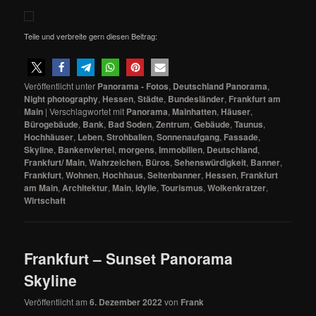
Teile und verbreite gern diesen Beitrag:
Veröffentlicht unter
Panorama - Fotos
,
Deutschland Panorama
,
Night photography
,
Hessen
,
Städte
,
Bundesländer
,
Frankfurt am
Main
|
Verschlagwortet mit
Panorama
,
Mainhatten
,
Häuser
,
Bürogebäude
,
Bank
,
Bad Soden
,
Zentrum
,
Gebäude
,
Taunus
,
Hochhäuser
,
Leben
,
Strohballen
,
Sonnenaufgang
,
Fassade
,
Skyline
,
Bankenviertel
,
morgens
,
Immobilien
,
Deutschland
,
Frankfurt/ Main
,
Wahrzeichen
,
Büros
,
Sehenswürdigkeit
,
Banner
,
Frankfurt
,
Wohnen
,
Hochhaus
,
Seitenbanner
,
Hessen
,
Frankfurt
am Main
,
Architektur
,
Main
,
Idylle
,
Tourismus
,
Wolkenkratzer
,
Wirtschaft
Frankfurt – Sunset Panorama
Skyline
Veröffentlicht am
6. Dezember 2022
von
Frank