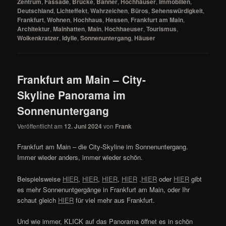
Zentrum
,
Fassade
,
Brücke
,
Banner
,
Hochhäuser
,
Immobilien
,
Deutschland
,
Lichteffekt
,
Wahrzeichen
,
Büros
,
Sehenswürdigkeit
,
Frankfurt
,
Wohnen
,
Hochhaus
,
Hessen
,
Frankfurt am Main
,
Architektur
,
Mainhatten
,
Main
,
Hochhaeuser
,
Tourismus
,
Wolkenkratzer
,
Idylle
,
Sonnenuntergang
,
Häuser
Frankfurt am Main – City-
Skyline Panorama im
Sonnenuntergang
Veröffentlicht am
12. Juni 2024
von
Frank
Frankfurt am Main – die City-Skyline im Sonnenuntergang.
Immer wieder anders, immer wieder schön.
Beispielsweise
HIER
,
HIER
,
HIER
,
HIER
,
HIER
oder
HIER
gibt
es mehr Sonnenuntgergänge in Frankfurt am Main, oder Ihr
schaut gleich
HIER
für viel mehr aus Frankfurt.
Und wie immer, KLICK auf das Panorama öffnet es in schön