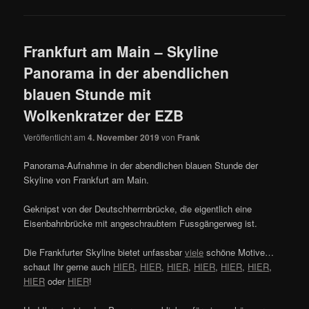
Frankfurt am Main – Skyline
Panorama in der abendlichen
blauen Stunde mit
Wolkenkratzer der EZB
Veröffentlicht am
4. November 2019
von
Frank
Panorama-Aufnahme in der abendlichen blauen Stunde der
Skyline von Frankfurt am Main.
Geknipst von der Deutschherrnbrücke, die eigentlich eine
Eisenbahnbrücke mit angeschraubtem Fussgängerweg ist.
Die Frankfurter Skyline bietet unfassbar
viele
schöne Motive…
schaut Ihr gerne auch
HIER
,
HIER
,
HIER
,
HIER
,
HIER
,
HIER
,
HIER
oder
HIER
!