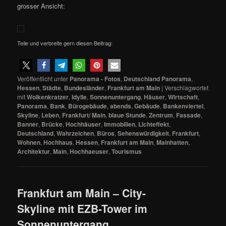
grosser Ansicht:
Teile und verbreite gern diesen Beitrag:
Veröffentlicht unter
Panorama - Fotos
,
Deutschland Panorama
,
Hessen
,
Städte
,
Bundesländer
,
Frankfurt am Main
|
Verschlagwortet
mit
Wolkenkratzer
,
Idylle
,
Sonnenuntergang
,
Häuser
,
Wirtschaft
,
Panorama
,
Bank
,
Bürogebäude
,
abends
,
Gebäude
,
Bankenviertel
,
Skyline
,
Leben
,
Frankfurt/ Main
,
blaue Stunde
,
Zentrum
,
Fassade
,
Banner
,
Brücke
,
Hochhäuser
,
Immobilien
,
Lichteffekt
,
Deutschland
,
Wahrzeichen
,
Büros
,
Sehenswürdigkeit
,
Frankfurt
,
Wohnen
,
Hochhaus
,
Hessen
,
Frankfurt am Main
,
Mainhatten
,
Architektur
,
Main
,
Hochhaeuser
,
Tourismus
Frankfurt am Main – City-
Skyline mit EZB-Tower im
Sonnenuntergang