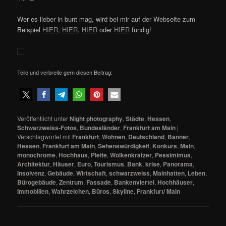
Wer es lieber in bunt mag, wird bei mir auf der Webseite zum
Beispiel
HIER
,
HIER
,
HIER
oder
HIER
fündig!
Teile und verbreite gern diesen Beitrag:
Veröffentlicht unter
Night photography
,
Städte
,
Hessen
,
Schwarzweiss-Fotos
,
Bundesländer
,
Frankfurt am Main
|
Verschlagwortet mit
Frankfurt
,
Wohnen
,
Deutschland
,
Banner
,
Hessen
,
Frankfurt am Main
,
Sehenswürdigkeit
,
Konkurs
,
Main
,
monochrome
,
Hochhaus
,
Pleite
,
Wolkenkratzer
,
Pessimimus
,
Architektur
,
Häuser
,
Euro
,
Tourismus
,
Bank
,
krise
,
Panorama
,
Insolvenz
,
Gebäude
,
Wirtschaft
,
schwarzweiss
,
Mainhatten
,
Leben
,
Bürogebäude
,
Zentrum
,
Fassade
,
Bankenviertel
,
Hochhäuser
,
Immobilien
,
Wahrzeichen
,
Büros
,
Skyline
,
Frankfurt/ Main