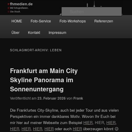
Zum
Zum
Wir fotografieren die Hauptstadt!
primären
sekundären
Such
Inhalt
Inhalt
Hauptmenü
HOME
Foto-Service
Foto-Workshops
Referenzen
springen
springen
fhmedien.de
Über
Kontakt
Impressum
SCHLAGWORT-ARCHIV:
LEBEN
Frankfurt am Main City
Skyline Panorama im
Sonnenuntergang
Veröffentlicht am
23. Februar 2026
von
Frank
Die Frankfurtes City-Skyline, auch bei jeder Tour und aus vielen
Perspektiven ein immer dankbares Motiv. Wovon Ihr Euch bei
mir hier auf meiner Webseite zum Beispiel
HIER
,
HIER
,
HIER
,
HIER
,
HIER
,
HIER
,
HIER
oder auch
HIER
überzeugen könnt 😉