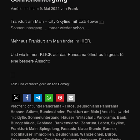
Veröffentlicht am
9. Mai 2024
von
Frank
Frankfurt am Main – City-Skyline mit EZB-Tower
im
Sonnenuntergang
…
immer wieder
schön….
Mehr aus Frankfurt am Main findet Ihr
HIER
.
Und wie immer: KLICK auf das Panorama öffnet es in gross für
eine bessere Ansicht:
Teile und verbreite gern diesen Beitrag:
Veröffentlicht unter
Panorama - Fotos
,
Deutschland Panorama
,
Hessen
,
Städte
,
Bundesländer
,
Frankfurt am Main
|
Verschlagwortet
mit
Idylle
,
Sonnenuntergang
,
Häuser
,
Wirtschaft
,
Panorama
,
Bank
,
Bürogebäude
,
Gebäude
,
Bankenviertel
,
Zentrum
,
Leben
,
Skyline
,
Frankfurt/ Main
,
Spiegelung
,
Fassade
,
blaue Stunde
,
Banner
,
Hochhäuser
,
Immobilien
,
Deutschland
,
Wahrzeichen
,
Büros
,
Sehenswürdigkeit
,
Frankfurt
,
Wohnen
,
Hochhaus
,
Europäische