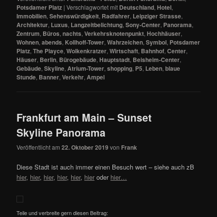
Potsdamer Platz
|
Verschlagwortet mit
Deutschland
,
Hotel
,
Immobilien
,
Sehenswürdigkeit
,
Radfahrer
,
Leipziger Strasse
,
Architektur
,
Luxus
,
Langzeitbelichtung
,
Sony-Center
,
Panorama
,
Zentrum
,
Büros
,
nachts
,
Verkehrsknotenpunkt
,
Hochhäuser
,
Wohnen
,
abends
,
Kollhoff-Tower
,
Wahrzeichen
,
Symbol
,
Potsdamer
Platz
,
The Playce
,
Wolkenkratzer
,
Wirtschaft
,
Bahnhof
,
Center
,
Häuser
,
Berlin
,
Bürogebäude
,
Hauptstadt
,
Beisheim-Center
,
Gebäude
,
Skyline
,
Atrium-Tower
,
shopping
,
P5
,
Leben
,
blaue
Stunde
,
Banner
,
Verkehr
,
Ampel
Frankfurt am Main – Sunset
Skyline Panorama
Veröffentlicht am
22. Oktober 2019
von
Frank
Diese Stadt ist auch immer einen Besuch wert – siehe auch zB
hier
,
hier
,
hier
,
hier
,
hier
,
hier
oder
hier…
Teile und verbreite gern diesen Beitrag: