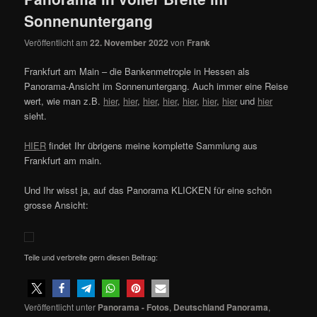
Sonnenuntergang
Veröffentlicht am
22. November 2022
von
Frank
Frankfurt am Main – die Bankenmetrople in Hessen als
Panorama-Ansicht im Sonnenuntergang. Auch immer eine Reise
wert, wie man z.B.
hier
,
hier
,
hier
,
hier
,
hier
,
hier
,
hier
und
hier
sieht.
HIER
findet Ihr übrigens meine komplette Sammlung aus
Frankfurt am main.
Und Ihr wisst ja, auf das Panorama KLICKEN für eine schön
grosse Ansicht:
Teile und verbreite gern diesen Beitrag:
Veröffentlicht unter
Panorama - Fotos
,
Deutschland Panorama
,