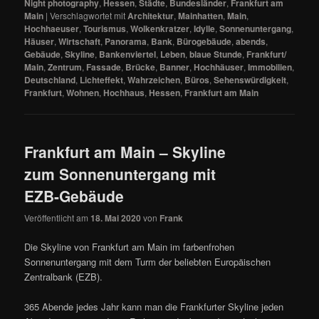
Night photography
,
Hessen
,
Städte
,
Bundesländer
,
Frankfurt am
Main
|
Verschlagwortet mit
Architektur
,
Mainhatten
,
Main
,
Hochhaeuser
,
Tourismus
,
Wolkenkratzer
,
Idylle
,
Sonnenuntergang
,
Häuser
,
Wirtschaft
,
Panorama
,
Bank
,
Bürogebäude
,
abends
,
Gebäude
,
Skyline
,
Bankenviertel
,
Leben
,
blaue Stunde
,
Frankfurt/
Main
,
Zentrum
,
Fassade
,
Brücke
,
Banner
,
Hochhäuser
,
Immobilien
,
Deutschland
,
Lichteffekt
,
Wahrzeichen
,
Büros
,
Sehenswürdigkeit
,
Frankfurt
,
Wohnen
,
Hochhaus
,
Hessen
,
Frankfurt am Main
Frankfurt am Main – Skyline
zum Sonnenuntergang mit
EZB-Gebäude
Veröffentlicht am
18. Mai 2020
von
Frank
Die Skyline von Frankfurt am Main im farbenfrohen
Sonnenuntergang mit dem Turm der beliebten Europäischen
Zentralbank (EZB).
365 Abende jedes Jahr kann man die Frankfurter Skyline jeden