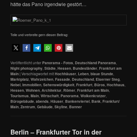
hätte das Pano irgendwie gestört…
Teile und verbreite gern diesen Beitrag:
Veröffentlicht unter
Panorama - Fotos
,
Deutschland Panorama
,
Night photography
,
Städte
,
Hessen
,
Bundesländer
,
Frankfurt am
Main
|
Verschlagwortet mit
Hochhäuser
,
Leben
,
blaue Stunde
,
Marktplatz
,
Wahrzeichen
,
Fassade
,
Deutschland
,
Eiserner Steg
,
Nebel
,
Immobilien
,
Sehenswürdigkeit
,
Frankfurt
,
Büros
,
Hochhaus
,
Hessen
,
Wohnen
,
Architektur
,
Römer
,
Frankfurt am Main
,
Tourismus
,
Main
,
Wirtschaft
,
Panorama
,
Wolkenkratzer
,
Bürogebäude
,
abends
,
Häuser
,
Bankenviertel
,
Bank
,
Frankfurt/
Main
,
Zentrum
,
Gebäude
,
Skyline
,
Banner
Berlin – Frankfurter Tor in der