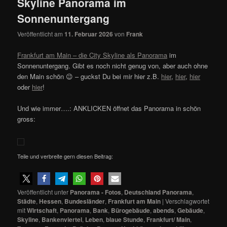
Skyline Panorama im
Sonnenuntergang
Veröffentlicht am
11. Februar 2026
von
Frank
Frankfurt am Main – die City Skyline als Panorama
im
Sonnenuntergang. Gibt es noch nicht genug von, aber auch ohne
den Main schön 😉 – guckst Du bei mir hier z.B.
hier
,
hier
,
hier
oder
hier
!
Und wie immer….: ANKLICKEN öffnet das Panorama in schön
gross:
Teile und verbreite gern diesen Beitrag:
Veröffentlicht unter
Panorama - Fotos
,
Deutschland Panorama
,
Städte
,
Hessen
,
Bundesländer
,
Frankfurt am Main
|
Verschlagwortet
mit
Wirtschaft
,
Panorama
,
Bank
,
Bürogebäude
,
abends
,
Gebäude
,
Skyline
,
Bankenviertel
,
Leben
,
blaue Stunde
,
Frankfurt/ Main
,