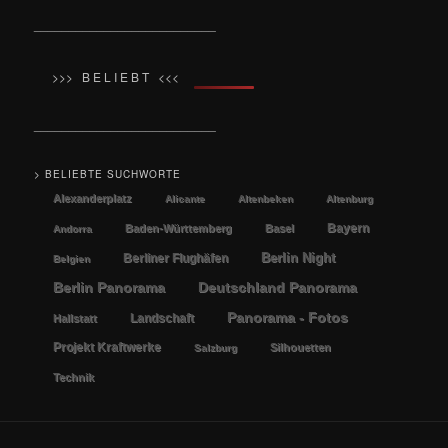
__________________________
>>> B E L I E B T <<<
__________________________
> BELIEBTE SUCHWORTE
Alexanderplatz
Alicante
Altenbeken
Altenburg
Bayern
Baden-Württemberg
Basel
Andorra
Berlin Night
Berliner Flughäfen
Belgien
Berlin Panorama
Deutschland Panorama
Panorama - Fotos
Landschaft
Hallstatt
Projekt Kraftwerke
Silhouetten
Salzburg
Technik