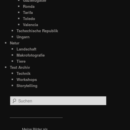
Gaztelugatxe
Ronda
Tarifa
Toledo
Valencia
Tschechische Republik
Ungarn
Natur
Landschaft
Makrofotografie
Tiere
Text Archiv
Technik
Workshops
Storytelling
S
u
c
h
__________________________
e
n
Meine Bilder als