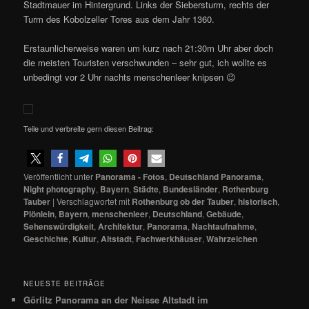
Stadtmauer im Hintergrund. Links der Siebersturm, rechts der
Turm des Kobolzeller Tores aus dem Jahr 1360.
Erstaunlicherweise waren um kurz nach 21:30m Uhr aber doch
die meisten Touristen verschwunden – sehr gut, ich wollte es
unbedingt vor 2 Uhr nachts menschenleer knipsen 😉
Teile und verbreite gern diesen Beitrag:
Veröffentlicht unter
Panorama - Fotos
,
Deutschland Panorama
,
Night photography
,
Bayern
,
Städte
,
Bundesländer
,
Rothenburg
Tauber
|
Verschlagwortet mit
Rothenburg ob der Tauber
,
historisch
,
Plönlein
,
Bayern
,
menschenleer
,
Deutschland
,
Gebäude
,
Sehenswürdigkeit
,
Architektur
,
Panorama
,
Nachtaufnahme
,
Geschichte
,
Kultur
,
Altstadt
,
Fachwerkhäuser
,
Wahrzeichen
NEUESTE BEITRÄGE
Görlitz Panorama an der Neisse Altstadt im