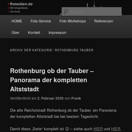
Zum
Zum
Wir fotografieren die Hauptstadt!
primären
sekundären
Such
Inhalt
Inhalt
Hauptmenü
HOME
Foto-Service
Foto-Workshops
Referenzen
springen
springen
fhmedien.de
Über
Kontakt
Impressum
ARCHIV DER KATEGORIE:
ROTHENBURG TAUBER
Rothenburg ob der Tauber –
Panorama der kompletten
Altststadt
Veröffentlicht am
2. Februar 2026
von
Frank
Die alte Reichststadt Rothenburg ob der Tauber, ein Panorama
der kompletten Altststadt bei bei bestem Tageslicht.
Damit diese „Serie“ komplett ist 😉 – siehe auch
HIER
und
HIER
.