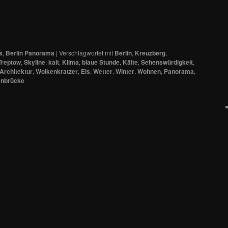
s
,
Berlin Panorama
|
Verschlagwortet mit
Berlin
,
Kreuzberg
,
Treptow
,
Skyline
,
kalt
,
Klima
,
blaue Stunde
,
Kälte
,
Sehenswürdigkeit
,
Architektur
,
Wolkenkratzer
,
Eis
,
Wetter
,
Winter
,
Wohnen
,
Panorama
,
enbrücke