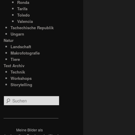
Ronda
Tarifa
Toledo
Valencia
Tschechische Republik
Ungarn
Natur
Landschaft
Makrofotografie
Tiere
Text Archiv
Technik
Workshops
Storytelling
S
u
c
h
__________________________
e
n
Meine Bilder als