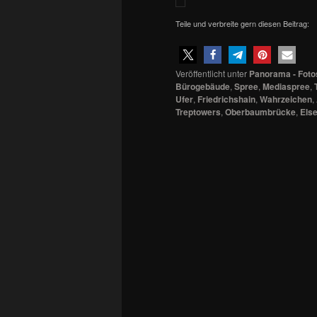
Teile und verbreite gern diesen Beitrag:
Veröffentlicht unter
Panorama - Foto
Bürogebäude
,
Spree
,
Mediaspree
,
Ufer
,
Friedrichshain
,
Wahrzeichen
,
Treptowers
,
Oberbaumbrücke
,
Els