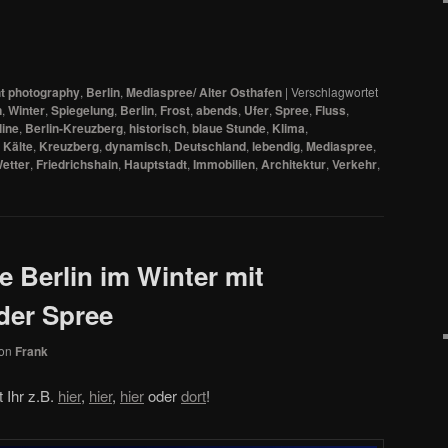
t photography
,
Berlin
,
Mediaspree/ Alter Osthafen
|
Verschlagwortet
n
,
Winter
,
Spiegelung
,
Berlin
,
Frost
,
abends
,
Ufer
,
Spree
,
Fluss
,
line
,
Berlin-Kreuzberg
,
historisch
,
blaue Stunde
,
Klima
,
,
Kälte
,
Kreuzberg
,
dynamisch
,
Deutschland
,
lebendig
,
Mediaspree
,
etter
,
Friedrichshain
,
Hauptstadt
,
Immobilien
,
Architektur
,
Verkehr
,
Berlin im Winter mit
 der Spree
on
Frank
 Ihr z.B.
hier
,
hier
,
hier
oder
dort
!