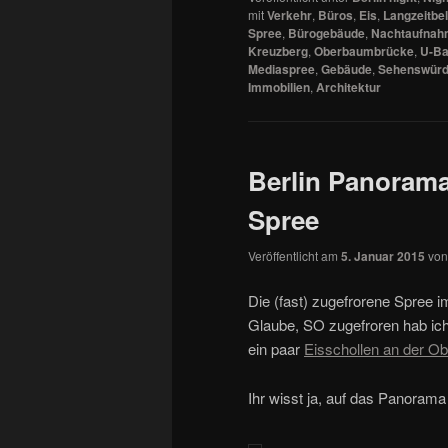
mit
Verkehr
,
Büros
,
Eis
,
Langzeitbe
Spree
,
Bürogebäude
,
Nachtaufnah
Kreuzberg
,
Oberbaumbrücke
,
U-B
Mediaspree
,
Gebäude
,
Sehenswürd
Immobilien
,
Architektur
Berlin Panorama
Spree
Veröffentlicht am
5. Januar 2015
vo
Die (fast) zugefrorene Spree i
Glaube, SO zugefroren hab ic
ein paar
Eisschollen an der 
Ihr wisst ja, auf das Panorama