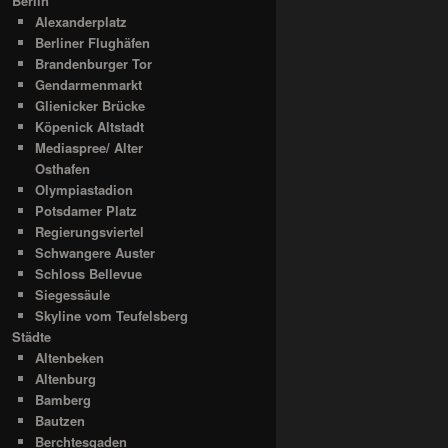
Berlin
Alexanderplatz
Berliner Flughäfen
Brandenburger Tor
Gendarmenmarkt
Glienicker Brücke
Köpenick Altstadt
Mediaspree/ Alter
Osthafen
Olympiastadion
Potsdamer Platz
Regierungsviertel
Schwangere Auster
Schloss Bellevue
Siegessäule
Skyline vom Teufelsberg
Städte
Altenbeken
Altenburg
Bamberg
Bautzen
Berchtesgaden