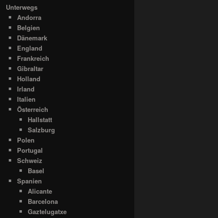
Unterwegs
Andorra
Belgien
Dänemark
England
Frankreich
Gibraltar
Holland
Irland
Italien
Österreich
Hallstatt
Salzburg
Polen
Portugal
Schweiz
Basel
Spanien
Alicante
Barcelona
Gaztelugatxe