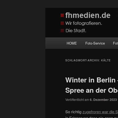
Zum
Zum
Wir fotografieren die Hauptstadt
primären
sekundären
Inhalt
Inhalt
fhmedien.de
springen
springen
Hauptmenü
HOME
Foto-Service
Fo
SCHLAGWORT-ARCHIV:
KÄLTE
Winter in Berlin
Spree an der O
Veröffentlicht am
6. Dezember 2023
So richtig
zugefroren war die 
in Erinnerung dass sie ganz zu