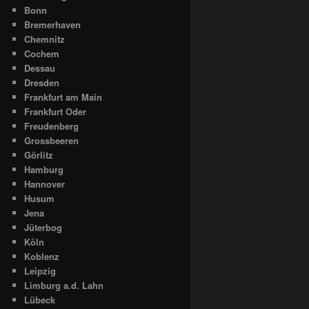
Bonn
Bremerhaven
Chemnitz
Cochem
Dessau
Dresden
Frankfurt am Main
Frankfurt Oder
Freudenberg
Grossbeeren
Görlitz
Hamburg
Hannover
Husum
Jena
Jüterbog
Köln
Koblenz
Leipzig
Limburg a.d. Lahn
Lübeck