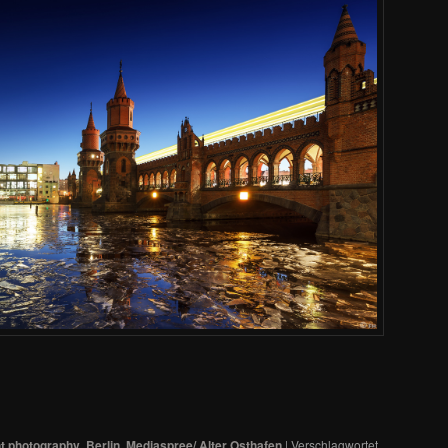
t photography
,
Berlin
,
Mediaspree/ Alter Osthafen
|
Verschlagwortet