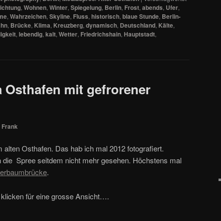
lichtung
,
Wohnen
,
Winter
,
Spiegelung
,
Berlin
,
Frost
,
abends
,
Ufer
,
me
,
Wahrzeichen
,
Skyline
,
Fluss
,
historisch
,
blaue Stunde
,
Berlin-
ahn
,
Brücke
,
Klima
,
Kreuzberg
,
dynamisch
,
Deutschland
,
Kälte
,
igkeit
,
lebendig
,
kalt
,
Wetter
,
Friedrichshain
,
Hauptstadt
,
 Osthafen mit gefrorener
n
Frank
m alten Osthafen. Das hab ich mal 2012 fotografiert.
h die Spree seitdem nicht mehr gesehen. Höchstens mal
Oberbaumbrücke
.
 klicken für eine grosse Ansicht….