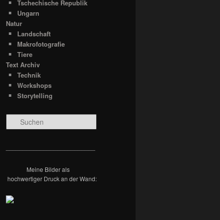
Tschechische Republik
Ungarn
Natur
Landschaft
Makrofotografie
Tiere
Text Archiv
Technik
Workshops
Storytelling
S
u
c
h
__________________________
e
n
Meine Bilder als
hochwertiger Druck an der Wand: