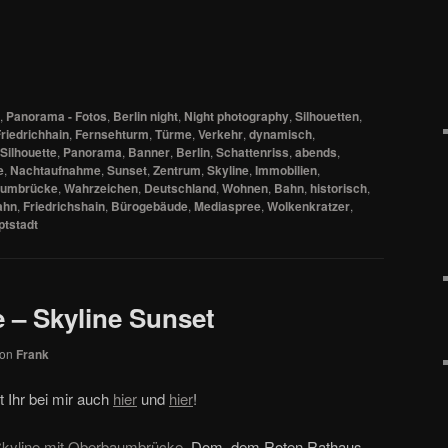
,
Panorama - Fotos
,
Berlin night
,
Night photography
,
Silhouetten
,
riedrichhain
,
Fernsehturm
,
Türme
,
Verkehr
,
dynamisch
,
Silhouette
,
Panorama
,
Banner
,
Berlin
,
Schattenriss
,
abends
,
e
,
Nachtaufnahme
,
Sunset
,
Zentrum
,
Skyline
,
Immobilien
,
aumbrücke
,
Wahrzeichen
,
Deutschland
,
Wohnen
,
Bahn
,
historisch
,
ahn
,
Friedrichshain
,
Bürogebäude
,
Mediaspree
,
Wolkenkratzer
,
ptstadt
e – Skyline Sunset
von
Frank
t Ihr bei mir auch
hier
und
hier
!
-Skyline mit Oberbaumbrücke
, Dom, dem Roten Rathaus