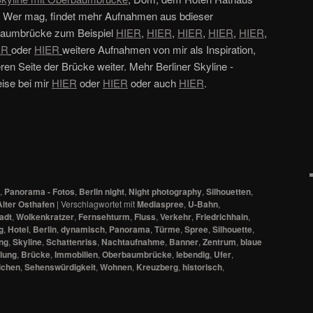
m. Wer mag, findet mehr Aufnahmen aus bdieser
rbaumbrücke zum Beispiel
HIER
,
HIER
,
HIER
,
HIER
,
HIER
,
ER
oder
HIER
weitere Aufnahmen von mir als Inspiration,
ren Seite der Brücke weiter. Mehr Berliner Skyline -
ise bei mir
HIER
oder
HIER
oder auch
HIER
.
,
Panorama - Fotos
,
Berlin night
,
Night photography
,
Silhouetten
,
lter Osthafen
|
Verschlagwortet mit
Mediaspree
,
U-Bahn
,
adt
,
Wolkenkratzer
,
Fernsehturm
,
Fluss
,
Verkehr
,
Friedrichhain
,
g
,
Hotel
,
Berlin
,
dynamisch
,
Panorama
,
Türme
,
Spree
,
Silhouette
,
ung
,
Skyline
,
Schattenriss
,
Nachtaufnahme
,
Banner
,
Zentrum
,
blaue
lung
,
Brücke
,
Immobilien
,
Oberbaumbrücke
,
lebendig
,
Ufer
,
ichen
,
Sehenswürdigkeit
,
Wohnen
,
Kreuzberg
,
historisch
,