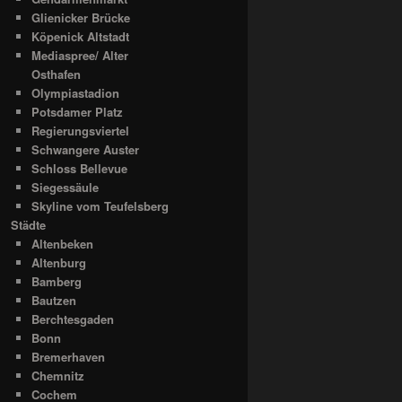
Glienicker Brücke
Köpenick Altstadt
Mediaspree/ Alter
Osthafen
Olympiastadion
Potsdamer Platz
Regierungsviertel
Schwangere Auster
Schloss Bellevue
Siegessäule
Skyline vom Teufelsberg
Städte
Altenbeken
Altenburg
Bamberg
Bautzen
Berchtesgaden
Bonn
Bremerhaven
Chemnitz
Cochem