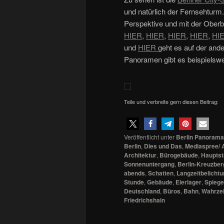
und natürlich der Fernsehtur
Perspektive und mit der Obe
HIER
,
HIER
,
HIER
,
HIER
,
HI
und
HIER
geht es auf der ande
Panoramen gibt es beispielswe
Teile und verbreite gern diesen Beitrag:
Veröffentlicht unter
Berlin Panorama
Berlin
,
Dies und Das
,
Mediaspree/ A
Architektur
,
Bürogebäude
,
Hauptst
Sonnenuntergang
,
Berlin-Kreuzber
abends
,
Schatten
,
Langzeitbelicht
Stunde
,
Gebäude
,
Eierlager
,
Spiege
Deutschland
,
Büros
,
Bahn
,
Wahrze
Friedrichshain