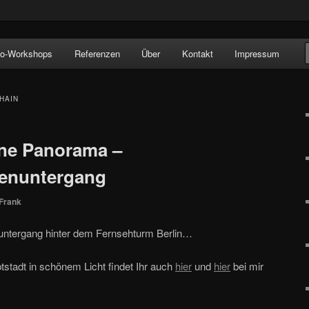
!
to-Workshops
Referenzen
Über
Kontakt
Impressum
HAIN
line Panorama –
nenuntergang
Frank
untergang hinter dem Fernsehturm Berlin…
tstadt in schönem Licht findet Ihr auch
hier
und
hier
bei mir