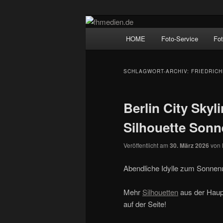
Zum
Zum
Wir fotografieren die Hauptstadt
primären
sekundären
Hauptmenü
HOME
Foto-Service
Fo
Inhalt
Inhalt
fhmedien.de
springen
springen
SCHLAGWORT-ARCHIV:
FRIEDRICH
Berlin City Sky
Silhouette Son
Veröffentlicht am
30. März 2026
von
Abendliche Idylle zum Sonnen
Mehr
Silhouetten
aus der Haup
auf der Seite!