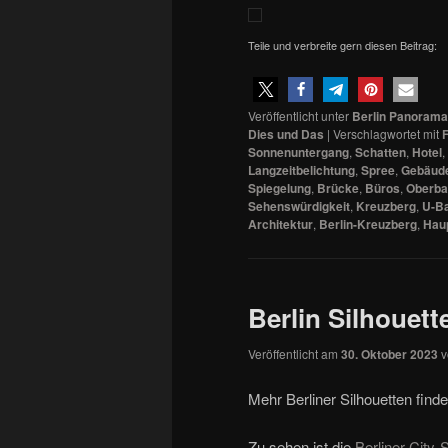
Teile und verbreite gern diesen Beitrag:
Veröffentlicht unter
Berlin Panorama
Dies und Das
|
Verschlagwortet mit
F
Sonnenuntergang
,
Schatten
,
Hotel
,
Langzeitbelichtung
,
Spree
,
Gebäud
Spiegelung
,
Brücke
,
Büros
,
Oberb
Sehenswürdigkeit
,
Kreuzberg
,
U-B
Architektur
,
Berlin-Kreuzberg
,
Hau
Berlin Silhouett
Veröffentlicht am
30. Oktober 2023
Mehr Berliner Silhouetten finde
Zu sehen ist die
Berliner City