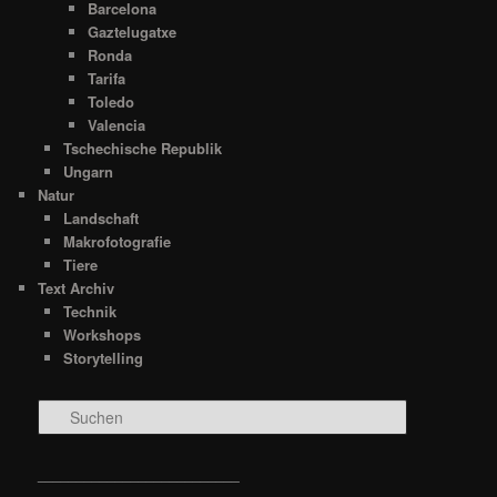
Barcelona
Gaztelugatxe
Ronda
Tarifa
Toledo
Valencia
Tschechische Republik
Ungarn
Natur
Landschaft
Makrofotografie
Tiere
Text Archiv
Technik
Workshops
Storytelling
S
u
c
h
__________________________
e