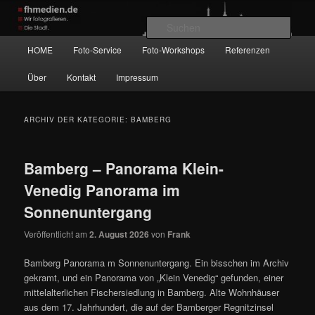
Zum
Zum
Wir fotografieren die Hauptstadt!
primären
sekundären
Such
Inhalt
Inhalt
Hauptmenü
HOME
Foto-Service
Foto-Workshops
Referenzen
springen
springen
fhmedien.de
Über
Kontakt
Impressum
ARCHIV DER KATEGORIE:
BAMBERG
Bamberg – Panorama Klein-
Venedig Panorama im
Sonnenuntergang
Veröffentlicht am
2. August 2026
von
Frank
Bamberg Panorama m Sonnenuntergang. Ein bisschen im Archiv
gekramt, und ein Panorama von „Klein Venedig“ gefunden, einer
mittelalterlichen Fischersiedlung in Bamberg. Alte Wohnhäuser
aus dem 17. Jahrhundert, die auf der Bamberger Regnitzinsel