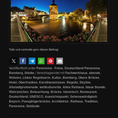
Teile und verbreite gern diesen Beitrag:
Veröffentlicht unter
Panorama - Fotos
,
Deutschland Panorama
,
Bamberg
,
Städte
|
Verschlagwortet mit
Fachwerkhaus
,
abends
,
Wohnen
,
Linker Regnitzarm
,
Kultur
,
Bamberg
,
Obere Brücke
,
Hotel
,
Oberfranken
,
Karolinenstrasse
,
Regnitz
,
Skyline
,
Altstadtpromenade
,
weltkulturerbe
,
Altes Rathaus
,
blaue Stunde
,
Wahrzeichen
,
Beleuchtung
,
Brücke
,
historisch
,
Restaurant
,
Deutschland
,
UNESCO
,
Aussichtspunkt
,
Sehenswürdigkeit
,
Bayern
,
Fussgängerbrücke
,
Architektur
,
Rathaus
,
Tradition
,
Panorama
,
Gebäude