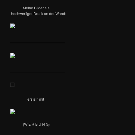
n
Meine Bilder als
hochwertiger Druck an der Wand:
__________________________
__________________________
erstellt mit
(W E R B U N G)