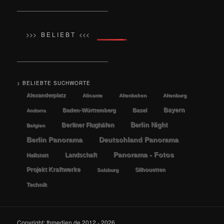
__________________________
>>> B E L I E B T <<<
__________________________
> BELIEBTE SUCHWORTE
Alexanderplatz
Alicante
Altenbeken
Altenburg
Bayern
Baden-Württemberg
Basel
Andorra
Berlin Night
Berliner Flughäfen
Belgien
Berlin Panorama
Deutschland Panorama
Panorama - Fotos
Landschaft
Hallstatt
Projekt Kraftwerke
Silhouetten
Salzburg
Technik
Copyright: fhmedien.de 2012 - 2026