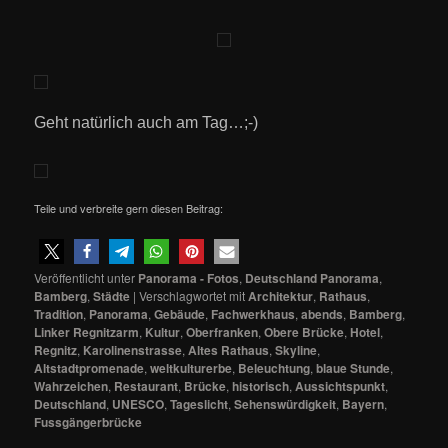
Geht natürlich auch am Tag…;-)
Teile und verbreite gern diesen Beitrag:
Veröffentlicht unter
Panorama - Fotos
,
Deutschland Panorama
,
Bamberg
,
Städte
|
Verschlagwortet mit
Architektur
,
Rathaus
,
Tradition
,
Panorama
,
Gebäude
,
Fachwerkhaus
,
abends
,
Bamberg
,
Linker Regnitzarm
,
Kultur
,
Oberfranken
,
Obere Brücke
,
Hotel
,
Regnitz
,
Karolinenstrasse
,
Altes Rathaus
,
Skyline
,
Altstadtpromenade
,
weltkulturerbe
,
Beleuchtung
,
blaue Stunde
,
Wahrzeichen
,
Restaurant
,
Brücke
,
historisch
,
Aussichtspunkt
,
Deutschland
,
UNESCO
,
Tageslicht
,
Sehenswürdigkeit
,
Bayern
,
Fussgängerbrücke