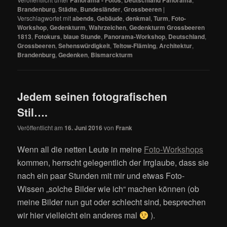
Brandenburg
,
Städte
,
Bundesländer
,
Grossbeeren
|
Verschlagwortet mit
abends
,
Gebäude
,
denkmal
,
Turm
,
Foto-
Workshop
,
Gedenkturm
,
Wahrzeichen
,
Gedenkturm Grossbeeren
1813
,
Fotokurs
,
blaue Stunde
,
Panorama-Workshop
,
Deutschland
,
Grossbeeren
,
Sehenswürdigkeit
,
Teltow-Fläming
,
Architektur
,
Brandenburg
,
Gedenken
,
Bismarckturm
Jedem seinen fotografischen
Stil….
Veröffentlicht am
16. Juni 2016
von
Frank
Wenn all die netten Leute in meine
Foto-Workshops
kommen, herrscht gelegentlich der Irrglaube, dass sie
nach ein paar Stunden mit mir und etwas Foto-
Wissen „solche Bilder wie ich“ machen können (ob
meine Bilder nun gut oder schlecht sind, besprechen
wir hier vielleicht ein anderes mal
).