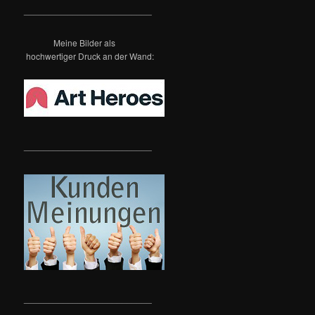
h
__________________________
e
n
Meine Bilder als
hochwertiger Druck an der Wand:
__________________________
__________________________