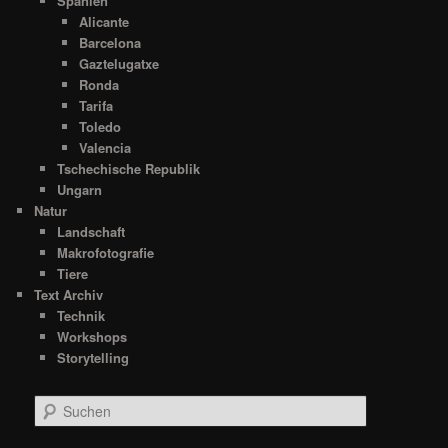
Spanien
Alicante
Barcelona
Gaztelugatxe
Ronda
Tarifa
Toledo
Valencia
Tschechische Republik
Ungarn
Natur
Landschaft
Makrofotografie
Tiere
Text Archiv
Technik
Workshops
Storytelling
S
u
c