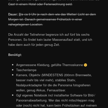
Gast in einem Hotel oder Ferienwohnung seid.
Dauer:
B
is ca 9 Uhr je nach dem wie das Wetter/ Licht an dem
Morgen ist. Danach gemeinsames Frühstück in einer
nahegelegenen Location.
Die Anzahl der Teilnehmer begrenze ich auf fünf bis sechs
Personen. So findet kein lauter Massenauflauf statt, und ich
habe dann auch für jeden genug Zeit.
Benötigt:
Angemessene Kleidung, gefüllte Thermoskanne
Taschenlampe
Kamera, Objektiv (MINDESTENS 200mm Brennweite,
besser mehr bis viel mehr), stabiles Stativ,
Nodalpunktadapter für die die Panorama fotografieren
wollen, genug Akkus, Fernauslöser.
Ggf eigenes Notebook incl installierter Software für Bild-/
Panoramabearbeitung. Wer das nicht mitschleppen mag
oder (noch) nicht hat, kann beim Frühstücken auf meinem