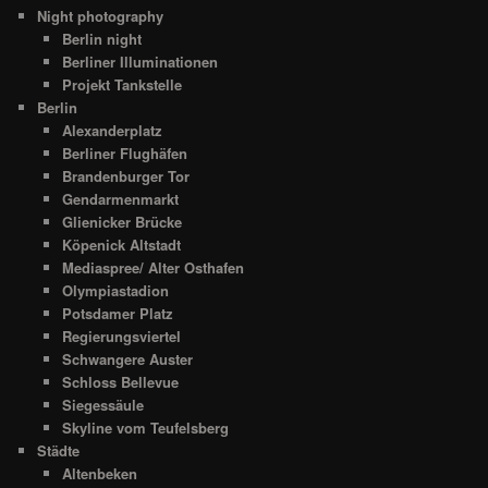
Night photography
Berlin night
Berliner Illuminationen
Projekt Tankstelle
Berlin
Alexanderplatz
Berliner Flughäfen
Brandenburger Tor
Gendarmenmarkt
Glienicker Brücke
Köpenick Altstadt
Mediaspree/ Alter Osthafen
Olympiastadion
Potsdamer Platz
Regierungsviertel
Schwangere Auster
Schloss Bellevue
Siegessäule
Skyline vom Teufelsberg
Städte
Altenbeken