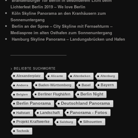
Brandenburger Tor Berlin in besonderem Licht beim
Lichterfest Berlin 2019 – We love Berlin
Köln Skyline Panorama an den Kranhäusern zum
Sonnenuntergang
Berlin an der Spree – City Skyline mit Fernsehturm –
Mediaspree im alten Osthafen zum Sonnenuntergang
Hamburg Skyline Panorama – Landungsbrücken und Hafen
__________________________
> BELIEBTE SUCHWORTE
Alexanderplatz
Alicante
Altenbeken
Altenburg
Bayern
Baden-Württemberg
Basel
Andorra
Berlin Night
Berliner Flughäfen
Belgien
Berlin Panorama
Deutschland Panorama
Panorama - Fotos
Landschaft
Hallstatt
Projekt Kraftwerke
Silhouetten
Salzburg
Technik