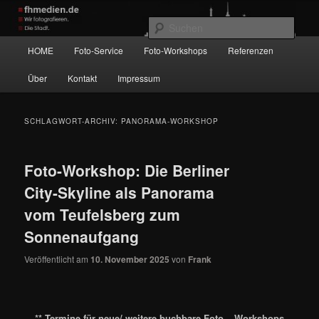
Zum
Zum
Wir fotografieren die Hauptstadt!
primären
sekundären
Such
Inhalt
Inhalt
Hauptmenü
HOME
Foto-Service
Foto-Workshops
Referenzen
springen
springen
fhmedien.de
Über
Kontakt
Impressum
SCHLAGWORT-ARCHIV:
PANORAMA-WORKSHOP
Foto-Workshop: Die Berliner
City-Skyline als Panorama
vom Teufelsberg zum
Sonnenaufgang
Veröffentlicht am
10. November 2025
von
Frank
** Termine für neue/ weitere buchbare Foto – Workshops