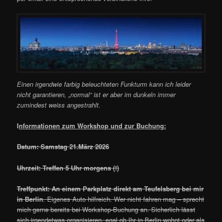
Einen irgendwie farbig beleuchteten Funkturm kann ich leider
nicht garantieren, „normal“ ist er aber im dunkeln immer
zumindest weiss angestrahlt.
I
nformationen zum Workshop und zur Buchung:
Datum: Samstag 21.März 2026
Uhrzeit: Treffen 5 Uhr morgens (!)
Treffpunkt: An einem Parkplatz direkt am Teufelsberg bei mir
in Berlin
. Eigenes Auto hilfreich. Wer nicht fahren mag – sprecht
mich gerne bereits bei Workshop-Buchung an. Sicherlich lässt
sich irgendetwas organisieren, egal ob Ihr in Berlin wohnt oder als