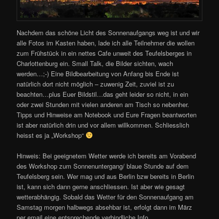
Nachdem das schöne Licht des Sonnenaufgangs weg ist und wir
alle Fotos im Kasten haben, lade ich alle Teilnehmer die wollen
zum Frühstück in ein nettes Cafe unweit des Teufelsberges in
Charlottenburg ein. Small Talk, die Bilder sichten, wach
werden…;-) Eine Bildbearbeitung von Anfang bis Ende ist
natürlich dort nicht möglich – zuwenig Zeit, zuviel ist zu
beachten…plus Euer Bildstil…das geht leider so nicht, in ein
oder zwei Stunden mit vielen anderen am Tisch so nebenher.
Tipps und Hinweise am Notebook und Eure Fragen beantworten
ist aber natürlich drin und vor allem willkommen. Schliesslich
heisst es ja „Workshop“
Hinweis: Bei geeignetem Wetter werde ich bereits am Vorabend
des Workshop zum Sonnenuntergang/ blaue Stunde auf dem
Teufelsberg sein. Wer mag und aus Berlin bzw bereits in Berlin
ist, kann sich dann gerne anschliessen. Ist aber wie gesagt
wetterabhängig. Sobald das Wetter für den Sonnenaufgang am
Samstag morgen halbwegs absehbar ist, erfolgt dann im März
per email eine entsprechende verbindliche Info.