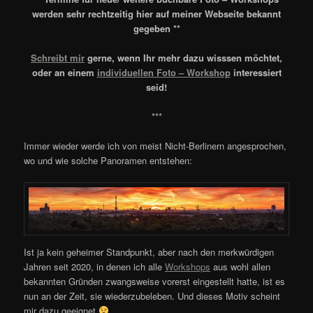
werden sehr rechtzeitig hier auf meiner Webseite bekannt
gegeben **
Schreibt mir
gerne, wenn Ihr mehr dazu wisssen möchtet,
oder an einem
individuellen Foto – Workshop
interessiert
seid!
***
Immer wieder werde ich von meist Nicht-Berlinern angesprochen,
wo und wie solche Panoramen entstehen:
Ist ja kein geheimer Standpunkt, aber nach den merkwürdigen
Jahren seit 2020, in denen ich alle
Workshops
aus wohl allen
bekannten Gründen zwangsweise vorerst eingestellt hatte, ist es
nun an der Zeit, sie wiederzubeleben. Und dieses Motiv scheint
mir dazu geeignet