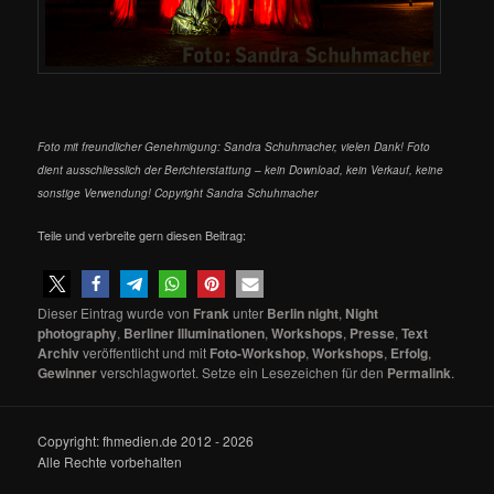
Foto mit freundlicher Genehmigung: Sandra Schuhmacher, vielen Dank! Foto
dient ausschliesslich der Berichterstattung – kein Download, kein Verkauf, keine
sonstige Verwendung! Copyright Sandra Schuhmacher
Teile und verbreite gern diesen Beitrag:
Dieser Eintrag wurde von
Frank
unter
Berlin night
,
Night
photography
,
Berliner Illuminationen
,
Workshops
,
Presse
,
Text
Archiv
veröffentlicht und mit
Foto-Workshop
,
Workshops
,
Erfolg
,
Gewinner
verschlagwortet. Setze ein Lesezeichen für den
Permalink
.
Copyright: fhmedien.de 2012 - 2026
Alle Rechte vorbehalten