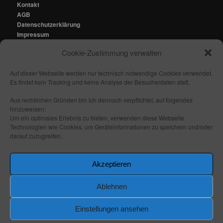
Kontakt
AGB
Datenschutzerklärung
Impressum
Cookie-Zustimmung verwalten
Kontakt:
mail@fhmedien.de
Auf dieser Webseite werden nur technisch notwendige Cookies verwendet.
Es findet kein Tracking und keine Analyse der Besucherdaten statt.
Aus rechtlichen Gründen bin ich dennoch verpflichtet, auf folgendes
hinzuweisen:
Nach oben/ Seitenanfang
Um ein optimales Erlebnis zu bieten, verwenden diese Webseite
Technologien wie Cookies, um Geräteinformationen zu speichern und/oder
darauf zuzugreifen.
Folge mir:
_ _
_ _
_ _
_ _
Akzeptieren
Ablehnen
Einstellungen ansehen
Stolz präsentiert von WordPress