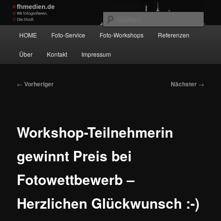
Zum
Wir fotografieren die Hauptstadt!
primären
Such
Inhalt
Hauptmenü
HOME
Foto-Service
Foto-Workshops
Referenzen
springen
fhmedien.de
Über
Kontakt
Impressum
Beitragsnavigation
←
Vorheriger
Nächster
→
Workshop-Teilnehmerin
gewinnt Preis bei
Fotowettbewerb –
Herzlichen Glückwunsch :-)