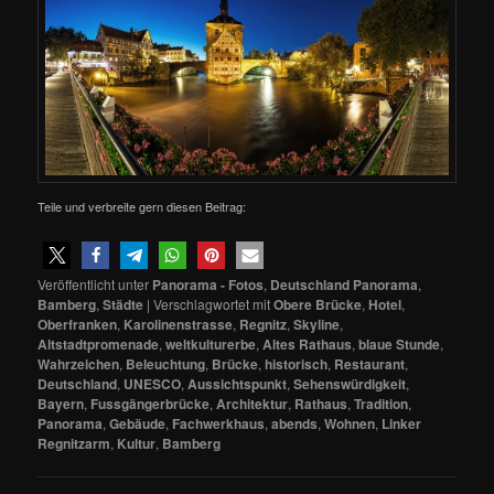
Teile und verbreite gern diesen Beitrag:
Veröffentlicht unter
Panorama - Fotos
,
Deutschland Panorama
,
Bamberg
,
Städte
|
Verschlagwortet mit
Obere Brücke
,
Hotel
,
Oberfranken
,
Karolinenstrasse
,
Regnitz
,
Skyline
,
Altstadtpromenade
,
weltkulturerbe
,
Altes Rathaus
,
blaue Stunde
,
Wahrzeichen
,
Beleuchtung
,
Brücke
,
historisch
,
Restaurant
,
Deutschland
,
UNESCO
,
Aussichtspunkt
,
Sehenswürdigkeit
,
Bayern
,
Fussgängerbrücke
,
Architektur
,
Rathaus
,
Tradition
,
Panorama
,
Gebäude
,
Fachwerkhaus
,
abends
,
Wohnen
,
Linker
Regnitzarm
,
Kultur
,
Bamberg