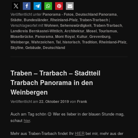
Veröffentlicht unter
Panorama - Fotos
,
Deutschland Panorama
,
Städte
,
Bundesländer
,
Rheinland-Pfalz
,
Traben-Trarbach
|
Verschlagwortet mit
Wohnen
,
Sehenswürdigkeit
,
Traben-Trarbach
,
Landkreis Bernkastel-Wittlich
,
Architektur
,
Mosel
,
Tourismus
,
Moselbrücke
,
Panorama
,
Mont Royal
,
Kultur
,
Grevenburg
,
Weinberge
,
Wahrzeichen
,
Tal
,
historisch
,
Tradition
,
Rheinland-Pfalz
,
Skyline
,
Gebäude
,
Deutschland
Traben – Trarbach – Stadtteil
Trarbach Panorama in den
Weinbergen
Veröffentlicht am
22. Oktober 2019
von
Frank
Auch am Tag schön 😉 Wer es lieber in der blauen Stunde mag,
schaut
hier
.
Mehr aus Traben-Trarbach findet Ihr
HIER
bei mir, mehr aus der