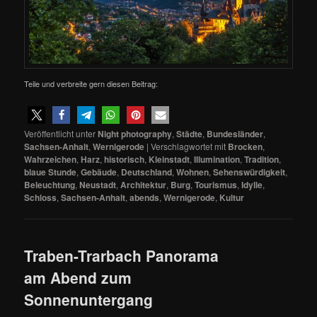
Teile und verbreite gern diesen Beitrag:
Veröffentlicht unter
Night photography
,
Städte
,
Bundesländer
,
Sachsen-Anhalt
,
Wernigerode
|
Verschlagwortet mit
Brocken
,
Wahrzeichen
,
Harz
,
historisch
,
Kleinstadt
,
Illumination
,
Tradition
,
blaue Stunde
,
Gebäude
,
Deutschland
,
Wohnen
,
Sehenswürdigkeit
,
Beleuchtung
,
Neustadt
,
Architektur
,
Burg
,
Tourismus
,
Idylle
,
Schloss
,
Sachsen-Anhalt
,
abends
,
Wernigerode
,
Kultur
Traben-Trarbach Panorama
am Abend zum
Sonnenuntergang