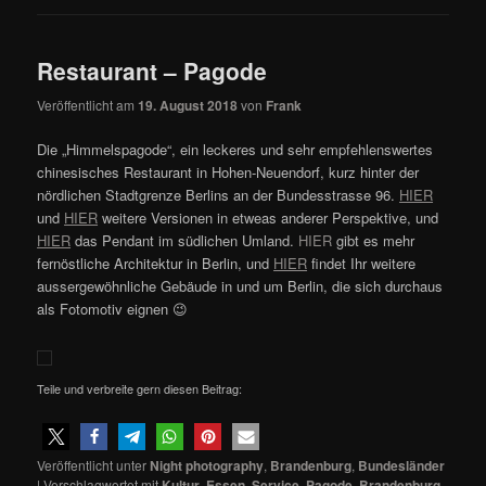
Restaurant – Pagode
Veröffentlicht am
19. August 2018
von
Frank
Die „Himmelspagode“, ein leckeres und sehr empfehlenswertes
chinesisches Restaurant in Hohen-Neuendorf, kurz hinter der
nördlichen Stadtgrenze Berlins an der Bundesstrasse 96.
HIER
und
HIER
weitere Versionen in etweas anderer Perspektive, und
HIER
das Pendant im südlichen Umland.
HIER
gibt es mehr
fernöstliche Architektur in Berlin, und
HIER
findet Ihr weitere
aussergewöhnliche Gebäude in und um Berlin, die sich durchaus
als Fotomotiv eignen 😉
Teile und verbreite gern diesen Beitrag:
Veröffentlicht unter
Night photography
,
Brandenburg
,
Bundesländer
|
Verschlagwortet mit
Kultur
,
Essen
,
Service
,
Pagode
,
Brandenburg
,