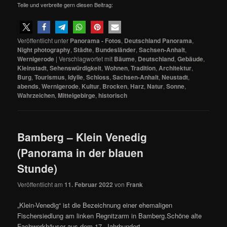
Teile und verbreite gern diesen Beitrag:
Veröffentlicht unter
Panorama - Fotos
,
Deutschland Panorama
,
Night photography
,
Städte
,
Bundesländer
,
Sachsen-Anhalt
,
Wernigerode
|
Verschlagwortet mit
Bäume
,
Deutschland
,
Gebäude
,
Kleinstadt
,
Sehenswürdigkeit
,
Wohnen
,
Tradition
,
Architektur
,
Burg
,
Tourismus
,
Idylle
,
Schloss
,
Sachsen-Anhalt
,
Neustadt
,
abends
,
Wernigerode
,
Kultur
,
Brocken
,
Harz
,
Natur
,
Sonne
,
Wahrzeichen
,
Mittelgebirge
,
historisch
Bamberg – Klein Venedig
(Panorama in der blauen
Stunde)
Veröffentlicht am
11. Februar 2022
von
Frank
„Klein-Venedig“ ist die Bezeichnung einer ehemaligen
Fischersiedlung am linken Regnitzarm in Bamberg.Schöne alte
Fachwerkhäuser aus dem 17. Jahrhundert…