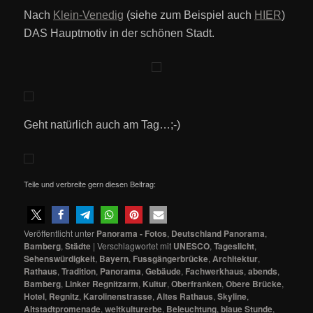
Nach
Klein-Venedi
g
(siehe zum Beispiel auch
HIER
)
DAS Hauptmotiv in der schönen Stadt.
Geht natürlich auch am Tag…;-)
Teile und verbreite gern diesen Beitrag:
Veröffentlicht unter
Panorama - Fotos
,
Deutschland Panorama
,
Bamberg
,
Städte
|
Verschlagwortet mit
UNESCO
,
Tageslicht
,
Sehenswürdigkeit
,
Bayern
,
Fussgängerbrücke
,
Architektur
,
Rathaus
,
Tradition
,
Panorama
,
Gebäude
,
Fachwerkhaus
,
abends
,
Bamberg
,
Linker Regnitzarm
,
Kultur
,
Oberfranken
,
Obere Brücke
,
Hotel
,
Regnitz
,
Karolinenstrasse
,
Altes Rathaus
,
Skyline
,
Altstadtpromenade
,
weltkulturerbe
,
Beleuchtung
,
blaue Stunde
,