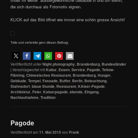
findet Ihr weiter aussergewöhnliche Gebäude in und um Berlin,
die sich durchaus als Fotomotiv eignen.
KLICK auf das Bild öffnet wie immer eine schön grosse Ansicht!
Teile und verbreite gern diesen Beitrag:
Veröffentlicht unter
Night photography
,
Brandenburg
,
Bundesländer
|
Verschlagwortet mit
Kultur
,
Essen
,
Service
,
Pagode
,
Teltow-
Fläming
,
Chinesisches Restaurant
,
Brandenburg
,
Hunger
,
Gebäude
,
Tempel
,
Fassade
,
Buffet
,
Berlin
,
Beleuchtung
,
Stahnsdorf
,
blaue Stunde
,
Restaurant
,
KAiser-Pagode
,
Architektur
,
Feier
,
Kaiserpagode
,
abends
,
Eingang
,
Nachtaufnahme
,
Tradition
Pagode
Veröffentlicht am
11. Mai 2015
von
Frank