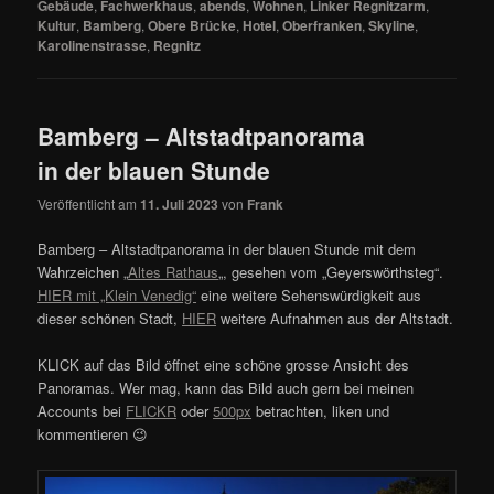
Gebäude
,
Fachwerkhaus
,
abends
,
Wohnen
,
Linker Regnitzarm
,
Kultur
,
Bamberg
,
Obere Brücke
,
Hotel
,
Oberfranken
,
Skyline
,
Karolinenstrasse
,
Regnitz
Bamberg – Altstadtpanorama
in der blauen Stunde
Veröffentlicht am
11. Juli 2023
von
Frank
Bamberg – Altstadtpanorama in der blauen Stunde mit dem
Wahrzeichen „
Altes Rathaus
„, gesehen vom „Geyerswörthsteg“.
HIER mit „Klein Venedig“
eine weitere Sehenswürdigkeit aus
dieser schönen Stadt,
HIER
weitere Aufnahmen aus der Altstadt.
KLICK auf das Bild öffnet eine schöne grosse Ansicht des
Panoramas. Wer mag, kann das Bild auch gern bei meinen
Accounts bei
FLICKR
oder
500px
betrachten, liken und
kommentieren 😉