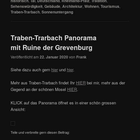
historisch
,
Tal
,
Deutschland
,
Rheinland-Pfalz
,
Tradition
,
Sehenswürdigkeit
,
Gebäude
,
Architektur
,
Wohnen
,
Tourismus
,
Traben-Trarbach
,
Sonnenuntergang
Traben-Trarbach Panorama
mit Ruine der Grevenburg
Veröffentlicht am
22. Januar 2020
von
Frank
Siehe dazu auch gern
hier
und
hier
.
Mehr aus Traben-Trarbach findet Ihr
HIER
bei mir, mehr aus der
Gegend an der schönen Mosel
HIER
.
KLICK auf das Panorama öffnet es in einer schön grossen
Ansicht:
Teile und verbreite gern diesen Beitrag: