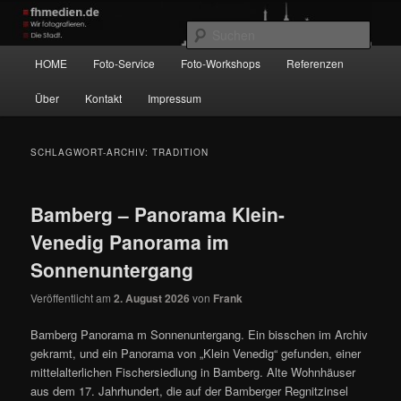
Zum
Zum
Wir fotografieren die Hauptstadt!
primären
sekundären
Such
Inhalt
Inhalt
Hauptmenü
HOME
Foto-Service
Foto-Workshops
Referenzen
springen
springen
fhmedien.de
Über
Kontakt
Impressum
SCHLAGWORT-ARCHIV:
TRADITION
Bamberg – Panorama Klein-
Venedig Panorama im
Sonnenuntergang
Veröffentlicht am
2. August 2026
von
Frank
Bamberg Panorama m Sonnenuntergang. Ein bisschen im Archiv
gekramt, und ein Panorama von „Klein Venedig“ gefunden, einer
mittelalterlichen Fischersiedlung in Bamberg. Alte Wohnhäuser
aus dem 17. Jahrhundert, die auf der Bamberger Regnitzinsel