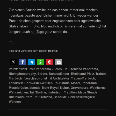
Zur blauen Stunde wollte ich das schon immer mal machen –
irgendwas passte aber bisher immer nicht: Enweder war der
Punkt da oben gesperrt oder zugewachsen oder irgendwelche
Stahlstreben im Bild. Nun endlich bin ich erstmal zufrieden 😉 Ist
übrigens auch
am Tage
ganz schön da.
Teile und verbreite gern diesen Beitrag:
Veröffentlicht unter
Panorama - Fotos
,
Deutschland Panorama
,
Night photography
,
Städte
,
Bundesländer
,
Rheinland-Pfalz
,
Traben-
Trarbach
|
Verschlagwortet mit
Architektur
,
Traben-Trarbach
,
Landkreis Bernkastel-Wittlich
,
Tourismus
,
Mosel
,
Panorama
,
Moselbrücke
,
abends
,
Mont Royal
,
Kultur
,
Grevenburg
,
Weinberge
,
Wahrzeichen
,
Tal
,
Skyline
,
historisch
,
Tradition
,
blaue Stunde
,
Rheinland-Pfalz
,
Deutschland
,
Gebäude
,
Sehenswürdigkeit
,
Wohnen