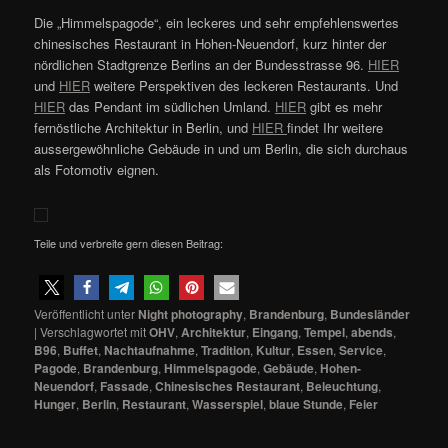
Die „Himmelspagode“, ein leckeres und sehr empfehlenswertes
chinesisches Restaurant in Hohen-Neuendorf, kurz hinter der
nördlichen Stadtgrenze Berlins an der Bundesstrasse 96.
HIER
und
HIER
weitere Perspektiven des leckeren Restaurants. Und
HIER
das Pendant im südlichen Umland.
HIER
gibt es mehr
fernöstliche Architektur in Berlin, und
HIER
findet Ihr weitere
aussergewöhnliche Gebäude in und um Berlin, die sich durchaus
als Fotomotiv eignen.
Teile und verbreite gern diesen Beitrag:
Veröffentlicht unter
Night photography
,
Brandenburg
,
Bundesländer
|
Verschlagwortet mit
OHV
,
Architektur
,
Eingang
,
Tempel
,
abends
,
B96
,
Buffet
,
Nachtaufnahme
,
Tradition
,
Kultur
,
Essen
,
Service
,
Pagode
,
Brandenburg
,
Himmelspagode
,
Gebäude
,
Hohen-
Neuendorf
,
Fassade
,
Chinesisches Restaurant
,
Beleuchtung
,
Hunger
,
Berlin
,
Restaurant
,
Wasserspiel
,
blaue Stunde
,
Feier