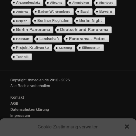
Alexanderplatz
Alicante
Altenbeken
Altenburg
Bayern
Baden-Württemberg
Basel
Andorra
Berlin Night
Berliner Flughäfen
Belgien
Berlin Panorama
Deutschland Panorama
Panorama - Fotos
Landschaft
Hallstatt
Projekt Kraftwerke
Silhouetten
Salzburg
Technik
Copyright: fhmedien.de 2012 - 2026
Alle Rechte vorbehalten
Kontakt
AGB
Datenschutzerklärung
Impressum
Cookie-Zustimmung verwalten
Kontakt:
mail@fhmedien.de