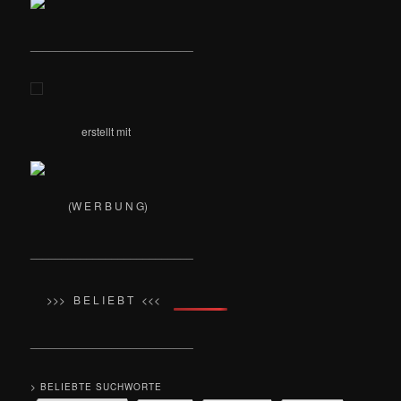
__________________________
erstellt mit
(W E R B U N G)
__________________________
>>> B E L I E B T <<<
__________________________
> BELIEBTE SUCHWORTE