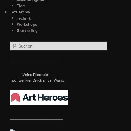
Tiere
Text Archiv
Technik
Workshops
Storytelling
S
u
c
h
__________________________
e
n
Meine Bilder als
hochwertiger Druck an der Wand:
__________________________