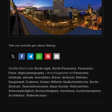
Teile und verbreite gern diesen Beitrag:
Veröffentlicht unter
Berlin night
,
Berlin Panorama
,
Panorama -
Fotos
,
Night photography
|
Verschlagwortet mit
Panorama
,
Gebäude
,
abends
,
Immobilien
,
Büros
,
denkmal
,
Wohnen
,
Hauptstadt
,
Kudamm
,
Kaiser-Wilhelm-Gedächtniskirche
,
Berlin
,
Zentrum
,
Tauentzienstrasse
,
blaue Stunde
,
Wahrzeichen
,
Sehenswürdigkeit
,
Breitscheidplatz
,
Hochhaus
,
Kurfürstendamm
,
Architektur
,
Wolkenkratzer