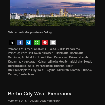
Teile und verbreite gern diesen Beitrag:
Veröffentlicht unter
Panorama - Fotos
,
Berlin Panorama
|
Verschlagwortet mit
Wolkenkratzer
,
Bikinihaus
,
Hochhaus
,
Gebäude
,
Architektur
,
Immobilien
,
Panorama
,
Büros
,
abends
,
Kudamm
,
Hauptstadt
,
Kaiser-Wilhelm-Gedächtniskirche
,
Hotel
,
Bürogebäude
,
Wald
,
Wahrzeichen
,
Banner
,
Berlin
,
Breitscheidplatz
,
City-West
,
Skyline
,
Kurfürstendamm
,
Europa-
Center
,
Deutschland
Berlin City West Panorama
Veröffentlicht am
29. Mai 2023
von
Frank