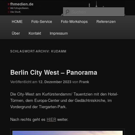
Zum
Zum
Wir fotografieren die Hauptstadt!
primären
sekundären
Such
Inhalt
Inhalt
Hauptmenü
HOME
Foto-Service
Foto-Workshops
Referenzen
springen
springen
fhmedien.de
Über
Kontakt
Impressum
SCHLAGWORT-ARCHIV:
KUDAMM
Berlin City West – Panorama
Veröffentlicht am
12. Dezember 2023
von
Frank
Die City-West am Kurfürstendamm/ Tauentzien mit den Hotel-
Türmen, dem Europa-Center und der Gedächtniskirche, im
Vordergrund der Tiergarten-Park.
Nach rechts geht es
HIER
weiter.