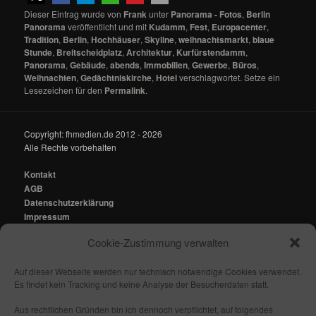
Dieser Eintrag wurde von
Frank
unter
Panorama - Fotos
,
Berlin
Panorama
veröffentlicht und mit
Kudamm
,
Fest
,
Europacenter
,
Tradition
,
Berlin
,
Hochhäuser
,
Skyline
,
weihnachtsmarkt
,
blaue
Stunde
,
Breitscheidplatz
,
Architektur
,
Kurfürstendamm
,
Panorama
,
Gebäude
,
abends
,
Immobilien
,
Gewerbe
,
Büros
,
Weihnachten
,
Gedächtniskirche
,
Hotel
verschlagwortet. Setze ein
Lesezeichen für den
Permalink
.
Copyright: fhmedien.de 2012 - 2026
Alle Rechte vorbehalten
Kontakt
AGB
Datenschutzerklärung
Impressum
Cookie-Zustimmung verwalten
Kontakt:
mail@fhmedien.de
Auf dieser Webseite werden nur technisch notwendige Cookies verwendet.
Es findet kein Tracking und keine Analyse der Besucherdaten statt.
Aus rechtlichen Gründen bin ich dennoch verpflichtet, auf folgendes