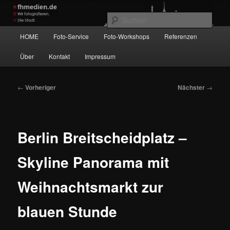
Zum
Wir fotografieren die Hauptstadt!
primären
Such
Inhalt
Hauptmenü
HOME
Foto-Service
Foto-Workshops
Referenzen
springen
fhmedien.de
Über
Kontakt
Impressum
Beitragsnavigation
←
Vorheriger
Nächster
→
Berlin Breitscheidplatz –
Skyline Panorama mit
Weihnachtsmarkt zur
blauen Stunde