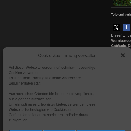
Teile und verb
Dieser Eint
Wernigerod
Gebäude
,
D
Tourismus
,
Cookie-Zustimmung verwalten
verschlagwor
Auf dieser Webseite werden nur technisch notwendige
Cookies verwendet.
Copyright: fhmedien.de 2012 - 2026
Es findet kein Tracking und keine Analyse der
Alle Rechte vorbehalten
Besucherdaten statt.
Kontakt
Aus rechtlichen Gründen bin ich dennoch verpflichtet,
AGB
auf folgendes hinzuweisen:
Um ein optimales Erlebnis zu bieten, verwenden diese
Datenschutzerklärung
Webseite Technologien wie Cookies, um
Impressum
Geräteinformationen zu speichern und/oder darauf
zuzugreifen.