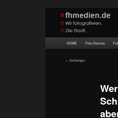
Zum
Wir fotografieren die Hauptstadt
primären
Inhalt
fhmedien.de
springen
Hauptmenü
HOME
Foto-Service
Fo
Beitragsnavigation
←
Vorheriger
Wer
Sch
abe