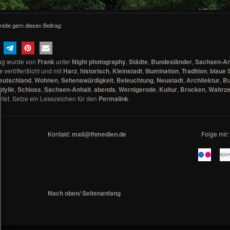
reite gern diesen Beitrag:
rag wurde von
Frank
unter
Night photography
,
Städte
,
Bundesländer
,
Sachsen-An
e
veröffentlicht und mit
Harz
,
historisch
,
Kleinstadt
,
Illumination
,
Tradition
,
blaue 
eutschland
,
Wohnen
,
Sehenswürdigkeit
,
Beleuchtung
,
Neustadt
,
Architektur
,
Bu
Idylle
,
Schloss
,
Sachsen-Anhalt
,
abends
,
Wernigerode
,
Kultur
,
Brocken
,
Wahrze
tet. Setze ein Lesezeichen für den
Permalink
.
Kontakt:
mail@fhmedien.de
Folge mir:
_ _
Nach oben/ Seitenanfang