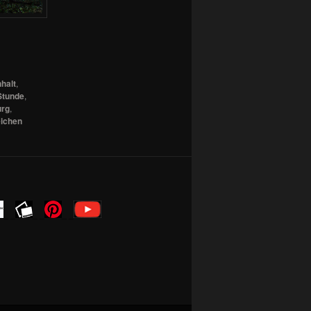
halt
,
Stunde
,
rg
,
ichen
_ _
_ _
_ _