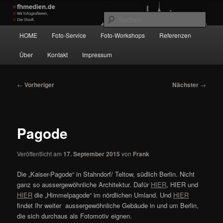
Zum
Wir fotografieren die Hauptstadt!
primären
Such
Inhalt
Hauptmenü
HOME
Foto-Service
Foto-Workshops
Referenzen
springen
fhmedien.de
Über
Kontakt
Impressum
Beitragsnavigation
←
Vorheriger
Nächster
→
Pagode
Veröffentlicht am
17. September 2015
von
Frank
Die „Kaiser-Pagode“ in Stahndorf/ Teltow, südlich Berlin. Nicht
ganz so aussergewöhnliche Architektur. Dafür
HIER
, HIER und
HIER
die „Himmelpagode“ im nördlichen Umland. Und
HIER
findet Ihr weiter aussergewöhnliche Gebäude in und um Berlin,
die sich durchaus als Fotomotiv eignen.