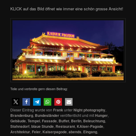
KLICK auf das Bild öffnet wie immer eine schön grosse Ansicht!
Teile und verbreite gern diesen Beitrag:
Dieser Eintrag wurde von
Frank
unter
Night photography
,
Brandenburg
,
Bundesländer
veröffentlicht und mit
Hunger
,
Gebäude
,
Tempel
,
Fassade
,
Buffet
,
Berlin
,
Beleuchtung
,
Stahnsdorf
,
blaue Stunde
,
Restaurant
,
KAiser-Pagode
,
Architektur
,
Feier
,
Kaiserpagode
,
abends
,
Eingang
,