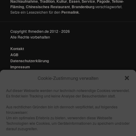
Nachtaufnahme
,
Tradition
,
Kultur
,
Essen
,
Service
,
Pagode
,
Teltow-
Fläming
,
Chinesisches Restaurant
,
Brandenburg
verschlagwortet.
Setze ein Lesezeichen für den
Permalink
.
Copyright: fhmedien.de 2012 - 2026
Alle Rechte vorbehalten
Kontakt
AGB
Datenschutzerklärung
Impressum
Cookie-Zustimmung verwalten
Kontakt:
mail@fhmedien.de
Auf dieser Webseite werden nur technisch notwendige Cookies verwendet.
Es findet kein Tracking und keine Analyse der Besucherdaten statt.
Aus rechtlichen Gründen bin ich dennoch verpflichtet, auf folgendes
hinzuweisen:
Nach oben/ Seitenanfang
Um ein optimales Erlebnis zu bieten, verwenden diese Webseite
Technologien wie Cookies, um Geräteinformationen zu speichern und/oder
darauf zuzugreifen.
Folge mir: