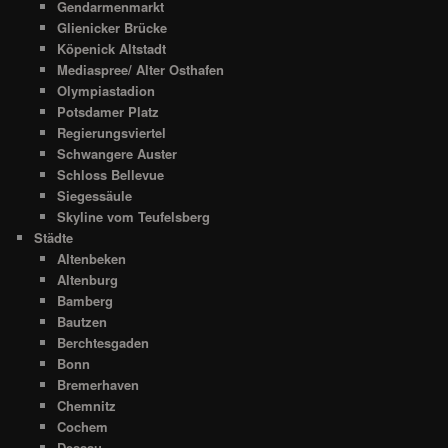
Gendarmenmarkt
Glienicker Brücke
Köpenick Altstadt
Mediaspree/ Alter Osthafen
Olympiastadion
Potsdamer Platz
Regierungsviertel
Schwangere Auster
Schloss Bellevue
Siegessäule
Skyline vom Teufelsberg
Städte
Altenbeken
Altenburg
Bamberg
Bautzen
Berchtesgaden
Bonn
Bremerhaven
Chemnitz
Cochem
Dessau