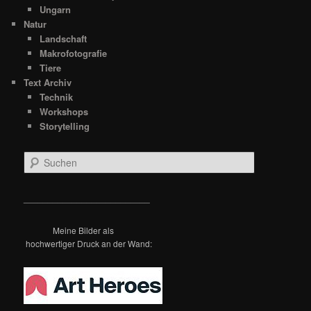
Ungarn
Natur
Landschaft
Makrofotografie
Tiere
Text Archiv
Technik
Workshops
Storytelling
S
u
c
h
__________________________
e
n
Meine Bilder als
hochwertiger Druck an der Wand: