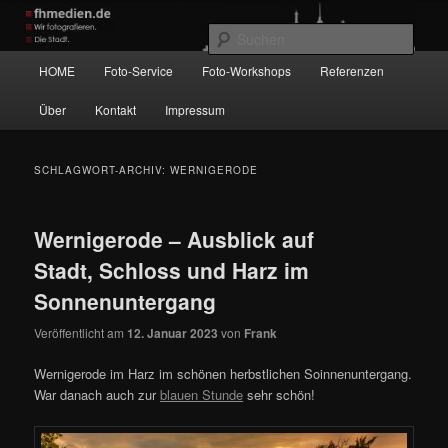
Zum
Zum
Wir fotografieren die Hauptstadt!
primären
sekundären
Such
Inhalt
Inhalt
Hauptmenü
HOME
Foto-Service
Foto-Workshops
Referenzen
springen
springen
fhmedien.de
Über
Kontakt
Impressum
SCHLAGWORT-ARCHIV:
WERNIGERODE
Wernigerode – Ausblick auf
Stadt, Schloss und Harz im
Sonnenuntergang
Veröffentlicht am
12. Januar 2023
von
Frank
Wernigerode im Harz im schönen herbstlichen Soinnenuntergang.
War danach auch zur
blauen Stunde
sehr schön!