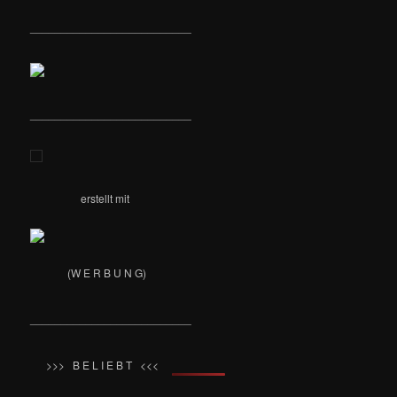
__________________________
__________________________
erstellt mit
(W E R B U N G)
__________________________
>>> B E L I E B T <<<