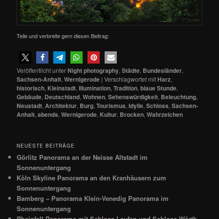
Teile und verbreite gern diesen Beitrag:
Veröffentlicht unter
Night photography
,
Städte
,
Bundesländer
,
Sachsen-Anhalt
,
Wernigerode
|
Verschlagwortet mit
Harz
,
historisch
,
Kleinstadt
,
Illumination
,
Tradition
,
blaue Stunde
,
Gebäude
,
Deutschland
,
Wohnen
,
Sehenswürdigkeit
,
Beleuchtung
,
Neustadt
,
Architektur
,
Burg
,
Tourismus
,
Idylle
,
Schloss
,
Sachsen-
Anhalt
,
abends
,
Wernigerode
,
Kultur
,
Brocken
,
Wahrzeichen
NEUESTE BEITRÄGE
Görlitz Panorama an der Neisse Altstadt im
Sonnenuntergang
Köln Skyline Panorama an den Kranhäusern zum
Sonnenuntergang
Bamberg – Panorama Klein-Venedig Panorama im
Sonnenuntergang
Rheinfall Panorama mit Schloss Laufen und Schloss Wörth