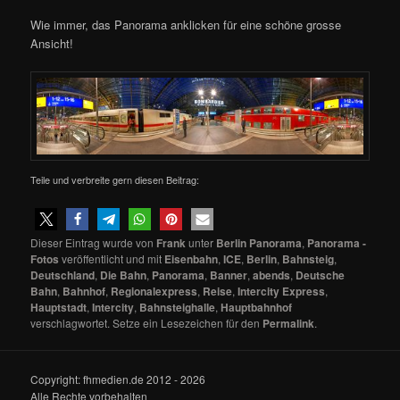
Wie immer, das Panorama anklicken für eine schöne grosse
Ansicht!
Teile und verbreite gern diesen Beitrag:
Dieser Eintrag wurde von
Frank
unter
Berlin Panorama
,
Panorama -
Fotos
veröffentlicht und mit
Eisenbahn
,
ICE
,
Berlin
,
Bahnsteig
,
Deutschland
,
Die Bahn
,
Panorama
,
Banner
,
abends
,
Deutsche
Bahn
,
Bahnhof
,
Regionalexpress
,
Reise
,
Intercity Express
,
Hauptstadt
,
Intercity
,
Bahnsteighalle
,
Hauptbahnhof
verschlagwortet. Setze ein Lesezeichen für den
Permalink
.
Copyright: fhmedien.de 2012 - 2026
Alle Rechte vorbehalten