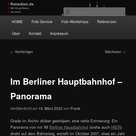
Zum
Wir fotografieren die Hauptstadt!
primären
Such
Inhalt
Hauptmenü
HOME
Foto-Service
Foto-Workshops
Referenzen
springen
fhmedien.de
Über
Kontakt
Impressum
Beitragsnavigation
←
Vorheriger
Nächster
→
Im Berliner Hauptbahnhof –
Panorama
Veröffentlicht am
15. März 2022
von
Frank
Grade im Archiv drüber gestolpert, eine nette Erinnerung: Ein
Panorama von mir IM
Berliner Hauptbahnhof
(siehe auch
HIER
)
direkt auf dem Bahnsteig, erstellt im Oktober 2007, etwa ein Jahr