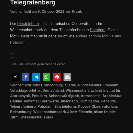
Telegrafenberg
Veröffentlicht am
9. Oktober 2022
von
Frank
Der
Einsteinturm
– ein historisches Observatorium im
Wissenschaftspark auf dem Telegrafenberg in
Potsdam
. Dieses
Motiv sieht man nicht ganz so oft wie
andere
schöne
Motive
aus
Potsdam
.
Teile und verbreite gern diesen Beitrag:
Veröffentlicht unter
Brandenburg
,
Städte
,
Bundesländer
,
Potsdam
|
Verschlagwortet mit
Deutschland
,
Wissenschaft
,
Leibniz Institut für
Astrophysik Potsdam
,
Sehenswürdigkeit
,
Astronomie
,
Architektur
,
Bäume
,
denkmal
,
Sternwarte
,
historisch
,
Illumination
,
Gebäude
,
Telegrafenberg
,
Potsdam
,
Einsteinturm
,
Kuppel
,
Observatorium
,
Beleuchtung
,
Wissenschaftspark Albert Einstein
,
blaue Stunde
,
Turm
,
Wissenschaftspark