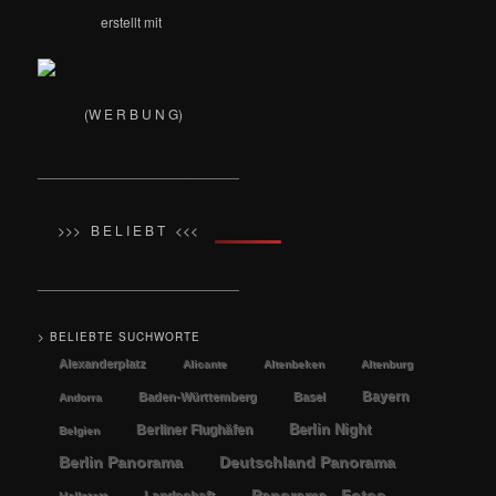
erstellt mit
(W E R B U N G)
__________________________
>>> B E L I E B T <<<
__________________________
> BELIEBTE SUCHWORTE
Alexanderplatz
Alicante
Altenbeken
Altenburg
Bayern
Baden-Württemberg
Basel
Andorra
Berlin Night
Berliner Flughäfen
Belgien
Berlin Panorama
Deutschland Panorama
Panorama - Fotos