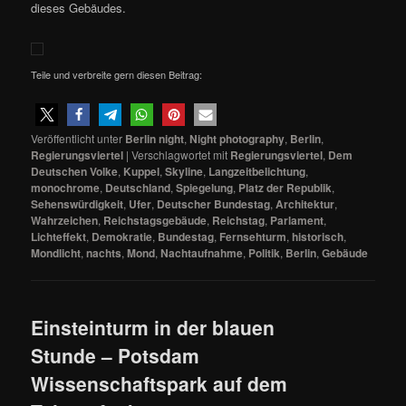
dieses Gebäudes.
Teile und verbreite gern diesen Beitrag:
Veröffentlicht unter
Berlin night
,
Night photography
,
Berlin
,
Regierungsviertel
|
Verschlagwortet mit
Regierungsviertel
,
Dem
Deutschen Volke
,
Kuppel
,
Skyline
,
Langzeitbelichtung
,
monochrome
,
Deutschland
,
Spiegelung
,
Platz der Republik
,
Sehenswürdigkeit
,
Ufer
,
Deutscher Bundestag
,
Architektur
,
Wahrzeichen
,
Reichstagsgebäude
,
Reichstag
,
Parlament
,
Lichteffekt
,
Demokratie
,
Bundestag
,
Fernsehturm
,
historisch
,
Mondlicht
,
nachts
,
Mond
,
Nachtaufnahme
,
Politik
,
Berlin
,
Gebäude
Einsteinturm in der blauen
Stunde – Potsdam
Wissenschaftspark auf dem