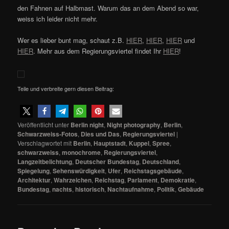
den Fahnen auf Halbmast. Warum das an dem Abend so war,
weiss ich leider nicht mehr.
Wer es lieber bunt mag, schaut z.B.
HIER
,
HIER
,
HIER
und
HIER
. Mehr aus dem Regierungsviertel findet Ihr
HIER
!
Teile und verbreite gern diesen Beitrag:
Veröffentlicht unter
Berlin night
,
Night photography
,
Berlin
,
Schwarzweiss-Fotos
,
Dies und Das
,
Regierungsviertel
|
Verschlagwortet mit
Berlin
,
Hauptstadt
,
Kuppel
,
Spree
,
schwarzweiss
,
monochrome
,
Regierungsviertel
,
Langzeitbelichtung
,
Deutscher Bundestag
,
Deutschland
,
Spiegelung
,
Sehenswürdigkeit
,
Ufer
,
Reichstagsgebäude
,
Architektur
,
Wahrzeichen
,
Reichstag
,
Parlament
,
Demokratie
,
Bundestag
,
nachts
,
historisch
,
Nachtaufnahme
,
Politik
,
Gebäude