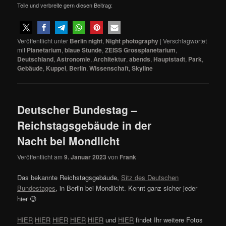
Teile und verbreite gern diesen Beitrag:
Veröffentlicht unter
Berlin night
,
Night photography
|
Verschlagwortet
mit
Planetarium
,
blaue Stunde
,
ZEISS Grossplanetarium
,
Deutschland
,
Astronomie
,
Architektur
,
abends
,
Hauptstadt
,
Park
,
Gebäude
,
Kuppel
,
Berlin
,
Wissenschaft
,
Skyline
Deutscher Bundestag –
Reichstagsgebäude in der
Nacht bei Mondlicht
Veröffentlicht am
9. Januar 2023
von
Frank
Das bekannte Reichstagsgebäude,
Sitz des Deutschen
Bundestages
, in Berlin bei Mondlicht. Kennt ganz sicher jeder
hier 😉
HIER
HIER
HIER
HIER
HIER
und
HIER
findet Ihr weitere Fotos