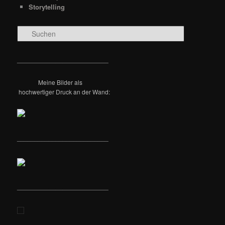
Storytelling
S
u
c
h
__________________________
e
n
Meine Bilder als
hochwertiger Druck an der Wand:
__________________________
__________________________