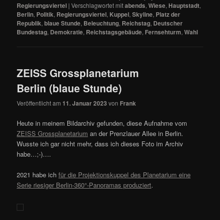
Regierungsviertel
|
Verschlagwortet mit
abends
,
Wiese
,
Hauptstadt
,
Berlin
,
Politik
,
Regierungsviertel
,
Kuppel
,
Skyline
,
Platz der
Republik
,
blaue Stunde
,
Beleuchtung
,
Reichstag
,
Deutscher
Bundestag
,
Demokratie
,
Reichstagsgebäude
,
Fernsehturm
,
Wahl
ZEISS Grossplanetarium
Berlin (blaue Stunde)
Veröffentlicht am
11. Januar 2023
von
Frank
Heute in meinem Bildarchiv gefunden, diese Aufnahme vom
ZEISS Grossplanetarium
an der Prenzlauer Allee in Berlin.
Wusste ich gar nicht mehr, dass ich dieses Foto im Archiv
habe…;-)….
2021 habe ich
für die Projektionskuppel des Planetarium eine
Serie riesiger Berlin-360°-Panoramas produziert
.