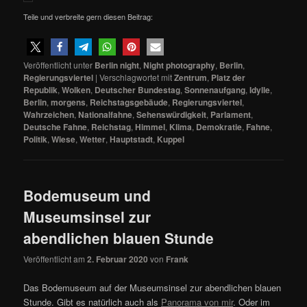
Teile und verbreite gern diesen Beitrag:
Veröffentlicht unter
Berlin night
,
Night photography
,
Berlin
,
Regierungsviertel
|
Verschlagwortet mit
Zentrum
,
Platz der
Republik
,
Wolken
,
Deutscher Bundestag
,
Sonnenaufgang
,
Idylle
,
Berlin
,
morgens
,
Reichstagsgebäude
,
Regierungsviertel
,
Wahrzeichen
,
Nationalfahne
,
Sehenswürdigkeit
,
Parlament
,
Deutsche Fahne
,
Reichstag
,
Himmel
,
Klima
,
Demokratie
,
Fahne
,
Politik
,
Wiese
,
Wetter
,
Hauptstadt
,
Kuppel
Bodemuseum und
Museumsinsel zur
abendlichen blauen Stunde
Veröffentlicht am
2. Februar 2020
von
Frank
Das Bodemuseum auf der Museumsinsel zur abendlichen blauen
Stunde. Gibt es natürlich auch als
Panorama von mir
. Oder im