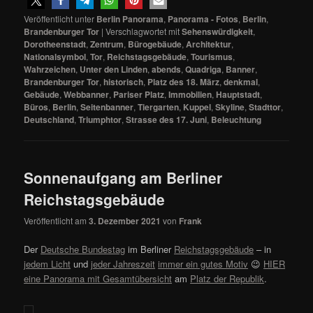
Veröffentlicht unter
Berlin Panorama
,
Panorama - Fotos
,
Berlin
,
Brandenburger Tor
|
Verschlagwortet mit
Sehenswürdigkeit
,
Dorotheenstadt
,
Zentrum
,
Bürogebäude
,
Architektur
,
Nationalsymbol
,
Tor
,
Reichstagsgebäude
,
Tourismus
,
Wahrzeichen
,
Unter den Linden
,
abends
,
Quadriga
,
Banner
,
Brandenburger Tor
,
historisch
,
Platz des 18. März
,
denkmal
,
Gebäude
,
Webbanner
,
Pariser Platz
,
Immobilien
,
Hauptstadt
,
Büros
,
Berlin
,
Seitenbanner
,
Tiergarten
,
Kuppel
,
Skyline
,
Stadttor
,
Deutschland
,
Triumphtor
,
Strasse des 17. Juni
,
Beleuchtung
Sonnenaufgang am Berliner
Reichstagsgebäude
Veröffentlicht am
3. Dezember 2021
von
Frank
Der
Deutsche Bundestag
im Berliner
Reichstagsgebäude
– in
jedem Licht
und
jeder Jahreszeit
immer ein gutes Motiv
😉
HIER
eine Panorama mit Gesamtübersicht
am
Platz der Republik
.