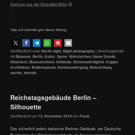
Sommer aus der Strandbar-Mitte
😉
Teile und verbreite gern diesen Beitrag:
Veröffentlicht unter
Berlin night
,
Night photography
|
Verschlagwortet
mit
Museum
,
Berlin
,
Kultur
,
Spree
,
Wahrzeichen
,
blaue Stunde
,
historisch
,
Museumsinsel
,
Gebäude
,
Sehenswürdigkeit
,
Kuppel
,
Architektur
,
Bodemuseum
,
Sonnenuntergang
,
Beleuchtung
,
nachts
,
abends
Reichstagsgebäude Berlin –
Silhouette
Veröffentlicht am
15. November 2019
von
Frank
Das sicherlich jedem bekannte Berliner Gebäude, der Deutsche
Bundestag aka Reichstagsgebäude, im Sonnenuntergang.