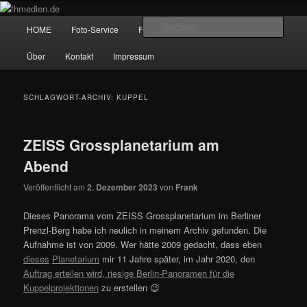
Zum
Zum
Wir fotografieren die Hauptstadt!
primären
sekundären
Hauptmenü
Such
HOME
Foto-Service
Foto-Workshops
Referenzen
Inhalt
Inhalt
springen
springen
fhmedien.de
Über
Kontakt
Impressum
SCHLAGWORT-ARCHIV:
KUPPEL
ZEISS Grossplanetarium am
Abend
Veröffentlicht am
2. Dezember 2023
von
Frank
Dieses Panorama vom ZEISS Grossplanetarium im Berliner
Prenzl-Berg habe ich neulich in meinem Archiv gefunden. Die
Aufnahme ist von 2009. Wer hätte 2009 gedacht, dass eben
dieses
Planetarium
mir 11 Jahre später, im Jahr 2020, den
Auftrag erteilen wird, riesige Berlin-Panoramen für die
Kuppelprojektionen
zu erstellen 😉