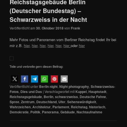
Reichstagsgebäude Berlin
(Deutscher Bundestag) –
Schwarzweiss in der Nacht
Veröffentlicht am
30. Oktober 2018
von
Frank
Mehr Fotos und Panoramen vom Berliner Reichstag findet Ihr bei
mir z.B.
hier
,
hier
,
hier
,
hier
,
hier
,
hier
oder
hier
Teile und verbreite gern diesen Beitrag:
Veröffentlicht unter
Berlin night
,
Night photography
,
Schwarzweiss-
Fotos
,
Dies und Das
|
Verschlagwortet mit
Kuppel
,
Hauptstadt
,
Reichstagsgebäude
,
Berlin
,
schwarzweiss
,
Deutsche Fahne
,
Spree
,
Zentrum
,
Deutschland
,
Ufer
,
Sehenswürdigkeit
,
Wahrzeichen
,
Architektur
,
Parlament
,
Reichstag
,
historisch
,
Demokratie
,
Politik
,
Panorama
,
Gebäude
,
Nachtaufnahme