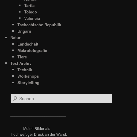
Tarifa
Toledo
Valencia
Tschechische Republik
Ungarn
Natur
Landschaft
Makrofotografie
Tiere
Text Archiv
Technik
Workshops
Storytelling
S
u
c
h
__________________________
e
n
Meine Bilder als
hochwertiger Druck an der Wand: