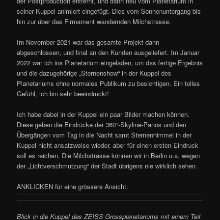
der Postproduction entfernt, und dann neu vom Planetarium in
seiner Kuppel animiert eingefügt. Dies vom Sonnenuntergang bis
hin zur über das Firmament wandernden Milchstrasse.
Im November 2021 war das gesamte Projekt dann
abgeschlossen, und final an den Kunden ausgeliefert. Im Januar
2022 war ich ins Planetarium eingeladen, um das fertige Ergebnis
und die dazugehörige „Sternenshow“ in der Kuppel des
Planetariums ohne normales Publikum zu besichtigen. Ein tolles
Gefühl, ich bin sehr beeindruckt!
Ich habe dabei in der Kuppel ein paar Bilder machen können.
Diese geben die Eindrücke der 360°-Skyline-Panos und den
Übergängen vom Tag in die Nacht samt Sternenhimmel in der
Kuppel nicht ansatzweise wieder, aber für einen ersten Eindruck
soll es reichen. Die Milchstrasse können wir in Berlin u.a. wegen
der „Lichtverschmutzung“ der Stadt übrigens nie wirklich sehen.
ANKLICKEN für eine grössere Ansicht:
Blick in die Kuppel des ZEISS Grossplanetariums mit einem Teil