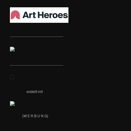
__________________________
__________________________
erstellt mit
(W E R B U N G)
__________________________