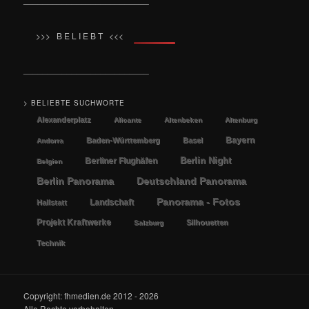
>>> B E L I E B T <<<
__________________________
> BELIEBTE SUCHWORTE
Alexanderplatz
Alicante
Altenbeken
Altenburg
Bayern
Baden-Württemberg
Basel
Andorra
Berlin Night
Berliner Flughäfen
Belgien
Berlin Panorama
Deutschland Panorama
Panorama - Fotos
Landschaft
Hallstatt
Projekt Kraftwerke
Silhouetten
Salzburg
Technik
Copyright: fhmedien.de 2012 - 2026
Alle Rechte vorbehalten