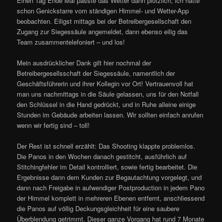
Einen Tag Ende Mai passte das Wetter dann plötzlich, ich hatte
schon Genickstarre vom ständigen Himmel- und Wetter-App
beobachten. Eiligst mittags bei der Betreibergesellschaft den
Zugang zur Siegessäule angemeldet, dann ebenso eilig das
Team zusammentelefoniert – und los!
Mein ausdrücklicher Dank gilt hier nochmal der
Betreibergesellsschaft der Siegessäule, namentlich der
Geschäftsführerin und ihrer Kollegin vor Ort! Vertrauenvoll hat
man uns nachmittags in die Säule gelassen, uns für den Notfall
den Schlüssel in die Hand gedrückt, und in Ruhe alleine einige
Stunden im Gebäude arbeiten lassen. Wir sollten einfach anrufen
wenn wir fertig sind – toll!
Der Rest ist schnell erzählt: Das Shooting klappte problemlos.
Die Panos in den Wochen danach gestitcht, ausführlich auf
Stitchingfehler im Detail kontrolliert, sowie fertig bearbeitet. Die
Ergebnisse dann dem Kunden zur Begautachtung vorgelegt, und
dann nach Freigabe in aufwendiger Postproduction in jedem Pano
der Himmel komplett in mehreren Ebenen entfernt, anschliessend
die Panos auf völlig Deckungsgleichheit für eine saubere
Überblendung getrimmt. Dieser ganze Vorgang hat rund 7 Monate