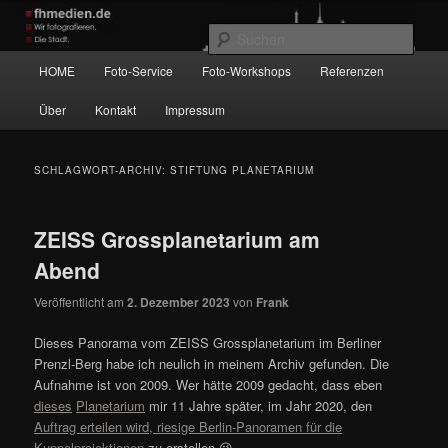
Zum
Zum
Wir fotografieren die Hauptstadt!
primären
sekundären
Such
Inhalt
Inhalt
Hauptmenü
HOME
Foto-Service
Foto-Workshops
Referenzen
springen
springen
fhmedien.de
Über
Kontakt
Impressum
SCHLAGWORT-ARCHIV:
STIFTUNG PLANETARIUM
ZEISS Grossplanetarium am
Abend
Veröffentlicht am
2. Dezember 2023
von
Frank
Dieses Panorama vom ZEISS Grossplanetarium im Berliner
Prenzl-Berg habe ich neulich in meinem Archiv gefunden. Die
Aufnahme ist von 2009. Wer hätte 2009 gedacht, dass eben
dieses
Planetarium
mir 11 Jahre später, im Jahr 2020, den
Auftrag erteilen wird, riesige Berlin-Panoramen für die
Kuppelprojektionen
zu erstellen 😉