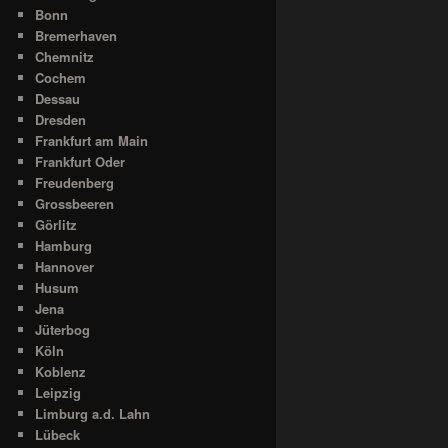
Bonn
Bremerhaven
Chemnitz
Cochem
Dessau
Dresden
Frankfurt am Main
Frankfurt Oder
Freudenberg
Grossbeeren
Görlitz
Hamburg
Hannover
Husum
Jena
Jüterbog
Köln
Koblenz
Leipzig
Limburg a.d. Lahn
Lübeck