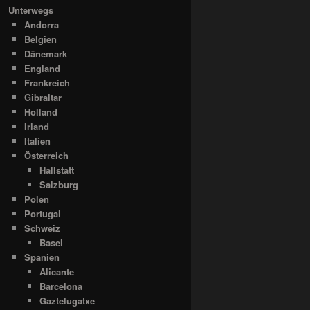
Unterwegs
Andorra
Belgien
Dänemark
England
Frankreich
Gibraltar
Holland
Irland
Italien
Österreich
Hallstatt
Salzburg
Polen
Portugal
Schweiz
Basel
Spanien
Alicante
Barcelona
Gaztelugatxe