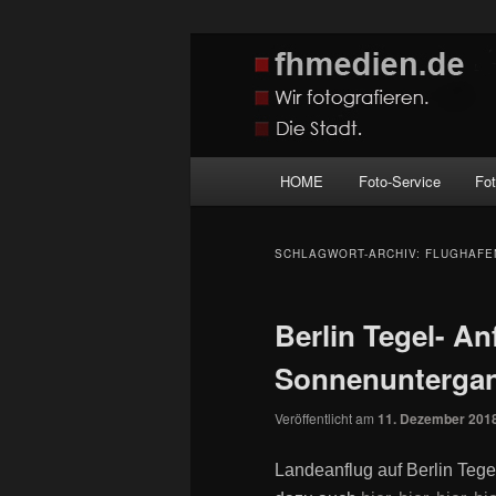
Zum
Zum
Wir fotografieren die Hauptstadt
primären
sekundären
Inhalt
Inhalt
fhmedien.de
springen
springen
Hauptmenü
HOME
Foto-Service
Fo
SCHLAGWORT-ARCHIV:
FLUGHAFE
Berlin Tegel- An
Sonnenunterga
Veröffentlicht am
11. Dezember 201
Landeanflug auf Berlin Tegel