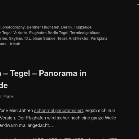
t photography
,
Berliner Flughäfen
,
Berlin
,
Flugzeuge
|
n Tegel
,
Verkehr
,
Flughafen Berlin Tegel
,
Terminalgebäude
,
afen
,
Skyline
,
TXL
,
blaue Stunde
,
Tegel
,
Architektur
,
Parkplatz
,
ama
,
Urlaub
n – Tegel – Panorama in
de
on
Frank
Vor vielen Jahren
schonmal panoramisiert
, ergab sich nun
n Version. Der Flughafen wird sicher noch eine ganze Weile
 irgendwann mal angedacht…