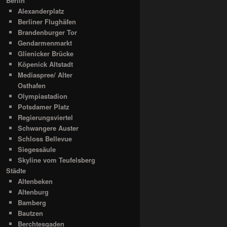
Berlin
Alexanderplatz
Berliner Flughäfen
Brandenburger Tor
Gendarmenmarkt
Glienicker Brücke
Köpenick Altstadt
Mediaspree/ Alter
Osthafen
Olympiastadion
Potsdamer Platz
Regierungsviertel
Schwangere Auster
Schloss Bellevue
Siegessäule
Skyline vom Teufelsberg
Städte
Altenbeken
Altenburg
Bamberg
Bautzen
Berchtesgaden