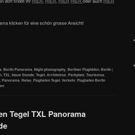
 dort findet Ihr
HIER
,
HIER
,
HIER
HIER
oder auch
HIER
ma klicken für eine schön grosse Ansicht!
s
,
Berlin Panorama
,
Night photography
,
Berliner Flughäfen
,
Berlin
|
n
,
TXL
,
blaue Stunde
,
Tegel
,
Architektur
,
Parkplatz
,
Tourismus
,
,
Panorama
,
Reise
,
Flughafen Tegel
,
Verkehr
,
Flughafen Berlin
hen
fen Tegel TXL Panorama
de