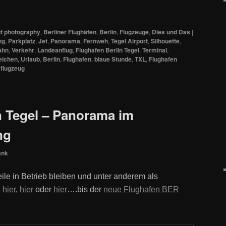
t photography
,
Berliner Flughäfen
,
Berlin
,
Flugzeuge
,
Dies und Das
|
ng
,
Parkplatz
,
Jet
,
Panorama
,
Fernweh
,
Tegel Airport
,
Silhouette
,
ahn
,
Verkehr
,
Landeanflug
,
Flughafen Berlin Tegel
,
Terminal
,
eichen
,
Urlaub
,
Berlin
,
Flughafen
,
blaue Stunde
,
TXL
,
Flughafen
flugzeug
n Tegel – Panorama im
ng
ank
le in Betrieb bleiben und unter anderem als
B
hier
,
hier
oder
hier
….bis der
neue Flughafen BER