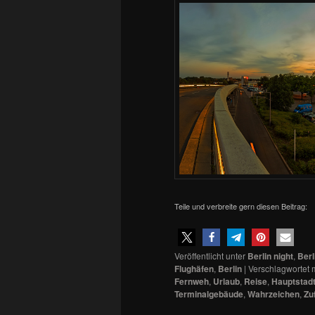
Teile und verbreite gern diesen Beitrag:
Veröffentlicht unter
Berlin night
,
Ber
Flughäfen
,
Berlin
|
Verschlagwortet m
Fernweh
,
Urlaub
,
Reise
,
Hauptstad
Terminalgebäude
,
Wahrzeichen
,
Zu