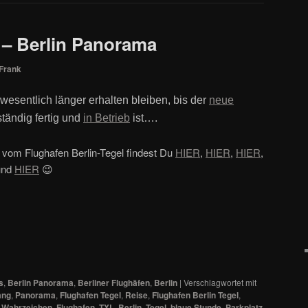
 – Berlin Panorama
Frank
wesentlich länger erhalten bleiben, bis der
neue
ständig fertig und
in Betrieb
ist….
vom Flughafen Berlin-Tegel findest Du
HIER
,
HIER
,
HIER
,
und
HIER
😉
s
,
Berlin Panorama
,
Berliner Flughäfen
,
Berlin
|
Verschlagwortet mit
ang
,
Panorama
,
Flughafen Tegel
,
Reise
,
Flughafen Berlin Tegel
,
,
Wahrzeichen
,
Flughafen
,
TXL
,
Berlin
,
Tegel
,
blaue Stunde
,
Parkplatz