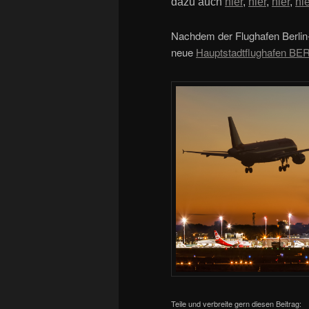
dazu auch
hier
,
hier
,
hier
,
hi
Nachdem der Flughafen Berlin-
neue
Hauptstadtflughafen BE
Teile und verbreite gern diesen Beitrag: