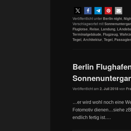
Veröffentlicht unter
Berlin night
,
Nigh
Verschlagwortet mit
Sonnenunterga
Fluglotse
,
Reise
,
Landung
,
LAndeb
Terminalgebäude
,
Flugzeug
,
Wahrz
Tegel
,
Architektur
,
Tegel
,
Passagier
Berlin Flughafe
Sonnenunterga
Veröffentlicht am
2. Juli 2018
von
Fr
…er wird wohl noch eine Wei
Fotomotiv dienen…siehe z
endlich fertig ist….