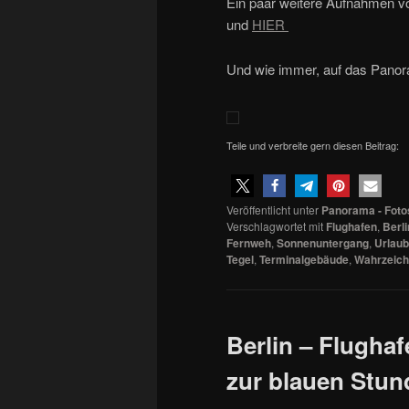
Ein paar weitere Aufnahmen von
und
HIER
Und wie immer, auf das Panora
Teile und verbreite gern diesen Beitrag:
Veröffentlicht unter
Panorama - Foto
Verschlagwortet mit
Flughafen
,
Berli
Fernweh
,
Sonnenuntergang
,
Urlaub
Tegel
,
Terminalgebäude
,
Wahrzeic
Berlin – Flugha
zur blauen Stun