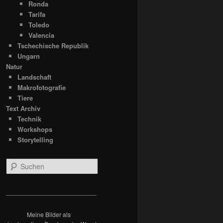
Ronda
Tarifa
Toledo
Valencia
Tschechische Republik
Ungarn
Natur
Landschaft
Makrofotografie
Tiere
Text Archiv
Technik
Workshops
Storytelling
S
u
c
h
__________________________
e
n
Meine Bilder als