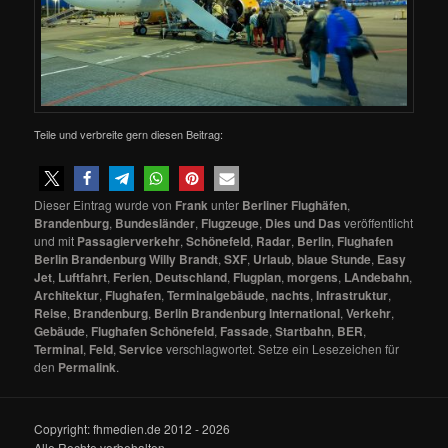
Teile und verbreite gern diesen Beitrag:
Dieser Eintrag wurde von
Frank
unter
Berliner Flughäfen
,
Brandenburg
,
Bundesländer
,
Flugzeuge
,
Dies und Das
veröffentlicht
und mit
Passagierverkehr
,
Schönefeld
,
Radar
,
Berlin
,
Flughafen
Berlin Brandenburg Willy Brandt
,
SXF
,
Urlaub
,
blaue Stunde
,
Easy
Jet
,
Luftfahrt
,
Ferien
,
Deutschland
,
Flugplan
,
morgens
,
LAndebahn
,
Architektur
,
Flughafen
,
Terminalgebäude
,
nachts
,
Infrastruktur
,
Reise
,
Brandenburg
,
Berlin Brandenburg International
,
Verkehr
,
Gebäude
,
Flughafen Schönefeld
,
Fassade
,
Startbahn
,
BER
,
Terminal
,
Feld
,
Service
verschlagwortet. Setze ein Lesezeichen für
den
Permalink
.
Copyright: fhmedien.de 2012 - 2026
Alle Rechte vorbehalten