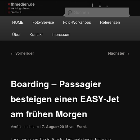
Zum
Wir fotografieren die Hauptstadt!
primären
Such
Inhalt
Hauptmenü
HOME
Foto-Service
Foto-Workshops
Referenzen
springen
fhmedien.de
Über
Kontakt
Impressum
Beitragsnavigation
←
Vorheriger
Nächster
→
Boarding – Passagier
besteigen einen EASY-Jet
am frühen Morgen
Veröffentlicht am
17. August 2015
von
Frank
Lass uns einen Tag in Amsterdam verbringen, hatte sie