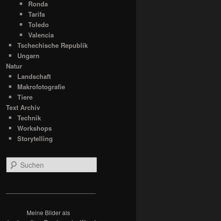
Ronda
Tarifa
Toledo
Valencia
Tschechische Republik
Ungarn
Natur
Landschaft
Makrofotografie
Tiere
Text Archiv
Technik
Workshops
Storytelling
S
u
c
h
__________________________
e
n
Meine Bilder als