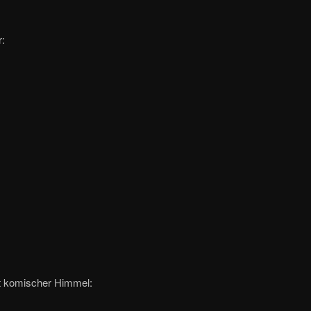
:
t komischer Himmel: