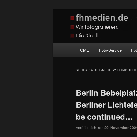
Zum
Zum
Wir fotografieren die Hauptstadt
primären
sekundären
Inhalt
Inhalt
fhmedien.de
springen
springen
Hauptmenü
HOME
Foto-Service
Fo
SCHLAGWORT-ARCHIV:
HUMBOLDT
Berlin Bebelpla
Berliner Lichtef
be continued…
Veröffentlicht am
20. November 202