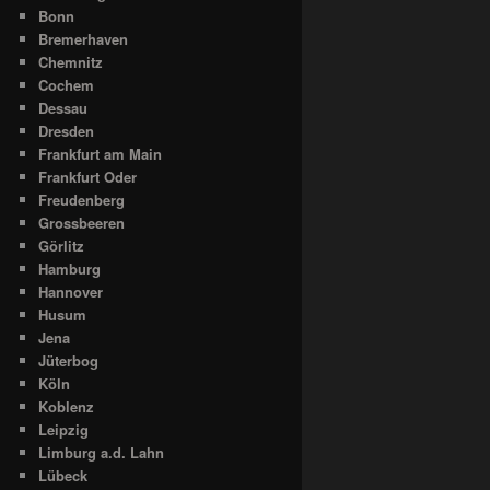
Bonn
Bremerhaven
Chemnitz
Cochem
Dessau
Dresden
Frankfurt am Main
Frankfurt Oder
Freudenberg
Grossbeeren
Görlitz
Hamburg
Hannover
Husum
Jena
Jüterbog
Köln
Koblenz
Leipzig
Limburg a.d. Lahn
Lübeck