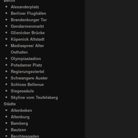
Berlin
Alexanderplatz
Berliner Flughäfen
Brandenburger Tor
Gendarmenmarkt
Glienicker Brücke
Köpenick Altstadt
Mediaspree/ Alter
Osthafen
Olympiastadion
Potsdamer Platz
Regierungsviertel
Schwangere Auster
Schloss Bellevue
Siegessäule
Skyline vom Teufelsberg
Städte
Altenbeken
Altenburg
Bamberg
Bautzen
Berchtesgaden