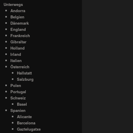
Unterwegs
Andorra
Belgien
Dänemark
England
Frankreich
Gibraltar
Holland
Irland
Italien
Österreich
Hallstatt
Salzburg
Polen
Portugal
Schweiz
Basel
Spanien
Alicante
Barcelona
Gaztelugatxe