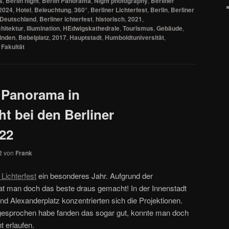
s
,
Berlin night
,
Berlin Panorama
,
Night photography
,
Berliner
2024
,
Hotel
,
Beleuchtung
,
360°
,
Berliner Lichterfest
,
Berlin
,
Berliner
Deutschland
,
Berliner ichterfest
,
historisch
,
2021
,
hitektur
,
Illumination
,
HEdwigskathedrale
,
Tourismus
,
Gebäude
,
inden
,
Bebelplatz
,
2017
,
Hauptstadt
,
Humboldtuniversität
,
 Fakultät
 Panorama in
t bei den Berliner
022
2
von
Frank
 Lichterfest
ein besonderes Jahr. Aufgrund der
hat man doch das beste draus gemacht! In der Innenstadt
d Alexanderplatz konzentrierten sich die Projektionen.
 gesprochen habe fanden das sogar gut, konnte man doch
t erlaufen.