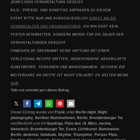
JEWEILIGEN VERANSTALTUNG GEZEIGT.
BILD-, PRESSE- UND SONSTIGE ANFRAGEN ZU DIESEM
EVENT BITTE NUR UND AUSSCHLIESSLICH
DIREKT AN DIE
VERANSTALTER UND ORGANISATOREN
. ICH BIN DORT KEIN
FESTER MITARBEITER, SONDERN WERDE FÜR DIE DAUER DER
VERANSTALTUNGEN GEBUCHT.
FHMEDIEN.DE ÜBERNIMMT KEINE HAFTUNG BEI EINER
VERLETZUNG RECHTE DRITTER, INSBESONDERE ABGEBILDETE
KUNSTWERKE, PERSONEN UND MARKENNAMEN/ -ZEICHEN! DIE
WEITERGABE AN DRITTE IST NICHT ERLAUBT. ES GELTEN MEINE
AGB
.
Teile und verbreite gern diesen Beitrag:
Dieser Eintrag wurde von
Frank
unter
Berlin night
,
Night
photography
,
Berliner Illuminationen
,
Berlin
,
Brandenburger Tor
veröffentlicht und mit
Quadriga
,
Platz des 18. März
,
nachts
,
historisch
,
Brandenburger Tor
,
Event
,
Lichtkunst
,
Illumination
,
Berlin
,
denkmal
,
Gebäude
,
Skyline
,
Triumphtor
,
Pariser Platz
,
Stadttor
,
blaue Stunde
,
Nationalsymbol
,
Hauptstadt
,
Beleuchtung
,