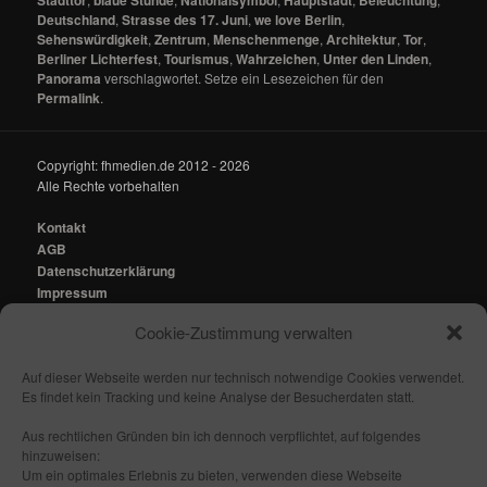
Deutschland
,
Strasse des 17. Juni
,
we love Berlin
,
Sehenswürdigkeit
,
Zentrum
,
Menschenmenge
,
Architektur
,
Tor
,
Berliner Lichterfest
,
Tourismus
,
Wahrzeichen
,
Unter den Linden
,
Panorama
verschlagwortet. Setze ein Lesezeichen für den
Permalink
.
Copyright: fhmedien.de 2012 - 2026
Alle Rechte vorbehalten
Kontakt
AGB
Datenschutzerklärung
Impressum
Cookie-Zustimmung verwalten
Kontakt:
mail@fhmedien.de
Auf dieser Webseite werden nur technisch notwendige Cookies verwendet.
Es findet kein Tracking und keine Analyse der Besucherdaten statt.
Aus rechtlichen Gründen bin ich dennoch verpflichtet, auf folgendes
hinzuweisen:
Nach oben/ Seitenanfang
Um ein optimales Erlebnis zu bieten, verwenden diese Webseite