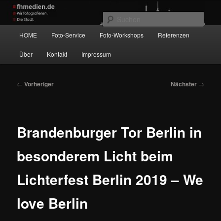
Zum
Wir fotografieren die Hauptstadt!
primären
Such
Inhalt
Hauptmenü
HOME
Foto-Service
Foto-Workshops
Referenzen
springen
fhmedien.de
Über
Kontakt
Impressum
Beitragsnavigation
←
Vorheriger
Nächster
→
Brandenburger Tor Berlin in
besonderem Licht beim
Lichterfest Berlin 2019 – We
love Berlin