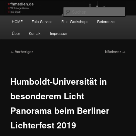
Zum
Wir fotografieren die Hauptstadt!
primären
Such
Inhalt
Hauptmenü
HOME
Foto-Service
Foto-Workshops
Referenzen
springen
fhmedien.de
Über
Kontakt
Impressum
Beitragsnavigation
←
Vorheriger
Nächster
→
Humboldt-Universität in
besonderem Licht
Panorama beim Berliner
Lichterfest 2019