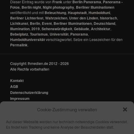
Dieser Eintrag wurde von
Frank
unter
Berlin Panorama
,
Panorama -
Fotos
,
Berlin night
,
Night photography
,
Berliner Illuminationen
veröffentlicht und mit
Beleuchtung
,
Hauptstadt
,
Humboldtuni
,
Berliner Lichterfest
,
Wahrzeichen
,
Unter den Linden
,
historisch
,
Lichtkunst
,
Berlin
,
Event
,
Berliner Illuminationen
,
Deutschland
,
Illumination
,
2019
,
Sehenswürdigkeit
,
Gebäude
,
Architektur
,
Bebelplatz
,
Tourismus
,
Universität
,
Panorama
,
Humboldtuniversität
verschlagwortet. Setze ein Lesezeichen für den
Permalink
.
Copyright: fhmedien.de 2012 - 2026
Alle Rechte vorbehalten
Kontakt
AGB
Datenschutzerklärung
Impressum
Cookie-Zustimmung verwalten
Kontakt:
mail@fhmedien.de
Auf dieser Webseite werden nur technisch notwendige Cookies verwendet.
Es findet kein Tracking und keine Analyse der Besucherdaten statt.