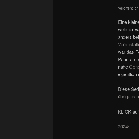
Veröffentlic
Eine klein
welcher wä
anders bel
Veranstalt
war das Fe
Panoramen 
nahe
Gen
eigentlich
Diese Seri
übrigens 
KLICK auf 
2024
: