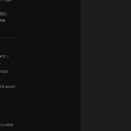
dern
,
ive
ATZ 1
D
TIGE
ER NICHT
EILIGEN