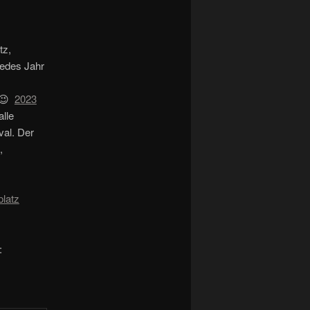
tz,
jedes Jahr
 😉
2023
alle
val. Der
,
platz
: