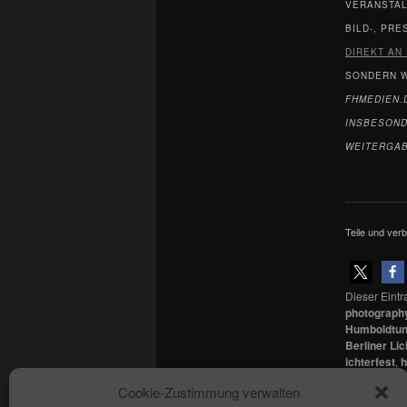
VERANSTAL
BILD-, PR
DIREKT AN
SONDERN W
FHMEDIEN.
INSBESOND
WEITERGAB
Teile und verb
Dieser Eint
photograph
Humboldtuni
Berliner Lic
ichterfest
,
h
HEdwigskat
Cookie-Zustimmung verwalten
Setze ein L