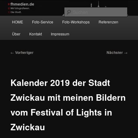
Zum
Wir fotografieren die Hauptstadt!
primären
Such
Inhalt
Hauptmenü
HOME
Foto-Service
Foto-Workshops
Referenzen
springen
fhmedien.de
Über
Kontakt
Impressum
Beitragsnavigation
←
Vorheriger
Nächster
→
Kalender 2019 der Stadt
Zwickau mit meinen Bildern
vom Festival of Lights in
Zwickau