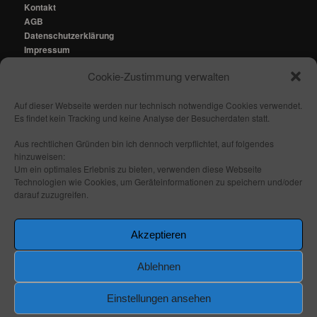
Kontakt
AGB
Datenschutzerklärung
Impressum
Cookie-Zustimmung verwalten
Kontakt:
mail@fhmedien.de
Auf dieser Webseite werden nur technisch notwendige Cookies verwendet.
Es findet kein Tracking und keine Analyse der Besucherdaten statt.
Aus rechtlichen Gründen bin ich dennoch verpflichtet, auf folgendes
hinzuweisen:
Nach oben/ Seitenanfang
Um ein optimales Erlebnis zu bieten, verwenden diese Webseite
Technologien wie Cookies, um Geräteinformationen zu speichern und/oder
darauf zuzugreifen.
Folge mir:
_ _
_ _
_ _
_ _
Akzeptieren
Ablehnen
Einstellungen ansehen
Stolz präsentiert von WordPress