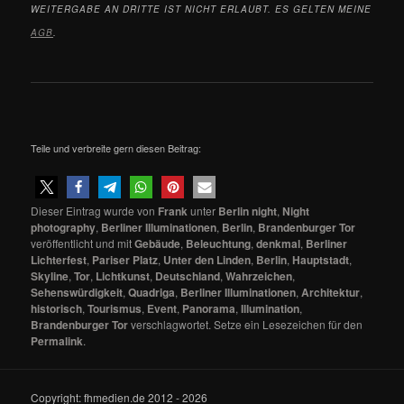
WEITERGABE AN DRITTE IST NICHT ERLAUBT. ES GELTEN MEINE
AGB
.
Teile und verbreite gern diesen Beitrag:
Dieser Eintrag wurde von
Frank
unter
Berlin night
,
Night
photography
,
Berliner Illuminationen
,
Berlin
,
Brandenburger Tor
veröffentlicht und mit
Gebäude
,
Beleuchtung
,
denkmal
,
Berliner
Lichterfest
,
Pariser Platz
,
Unter den Linden
,
Berlin
,
Hauptstadt
,
Skyline
,
Tor
,
Lichtkunst
,
Deutschland
,
Wahrzeichen
,
Sehenswürdigkeit
,
Quadriga
,
Berliner Illuminationen
,
Architektur
,
historisch
,
Tourismus
,
Event
,
Panorama
,
Illumination
,
Brandenburger Tor
verschlagwortet. Setze ein Lesezeichen für den
Permalink
.
Copyright: fhmedien.de 2012 - 2026