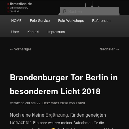
Zum
Wir fotografieren die Hauptstadt!
primären
Such
Inhalt
Hauptmenü
HOME
Foto-Service
Foto-Workshops
Referenzen
springen
fhmedien.de
Über
Kontakt
Impressum
Beitragsnavigation
←
Vorheriger
Nächster
→
Brandenburger Tor Berlin in
besonderem Licht 2018
Veröffentlicht am
22. Dezember 2018
von
Frank
Noch eine kleine
Ergänzung
, für den geneigten
. Ein paar weitere meiner Aufnahmen für die
Betrachter