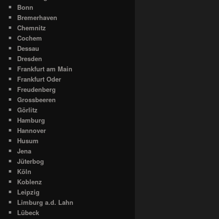
Bonn
Bremerhaven
Chemnitz
Cochem
Dessau
Dresden
Frankfurt am Main
Frankfurt Oder
Freudenberg
Grossbeeren
Görlitz
Hamburg
Hannover
Husum
Jena
Jüterbog
Köln
Koblenz
Leipzig
Limburg a.d. Lahn
Lübeck