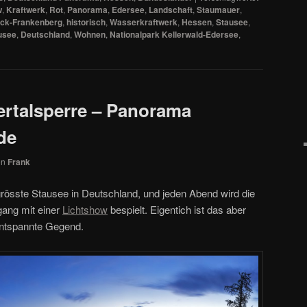
w
,
Kraftwerk
,
Rot
,
Panorama
,
Edersee
,
Landschaft
,
Staumauer
,
ck-Frankenberg
,
historisch
,
Wasserkraftwerk
,
Hessen
,
Stausee
,
usee
,
Deutschland
,
Wohnen
,
Nationalpark Kellerwald-Edersee
,
rtalsperre – Panorama
de
on
Frank
grösste Stausee in Deutschland, und jeden Abend wird die
ang mit einer
Lichtshow
bespielt. Eigentich ist das aber
 entspannte Gegend.