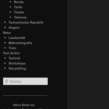
Ronda
Tarifa
Toledo
Valencia
Tschechische Republik
Ungarn
Natur
Landschaft
Makrofotografie
Tiere
Text Archiv
Technik
Workshops
Storytelling
S
u
c
h
__________________________
e
n
Meine Bilder als