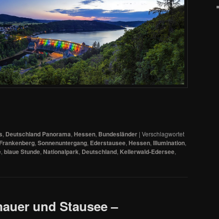
s
,
Deutschland Panorama
,
Hessen
,
Bundesländer
|
Verschlagwortet
-Frankenberg
,
Sonnenuntergang
,
Ederstausee
,
Hessen
,
Illumination
,
e
,
blaue Stunde
,
Nationalpark
,
Deutschland
,
Kellerwald-Edersee
,
mauer und Stausee –