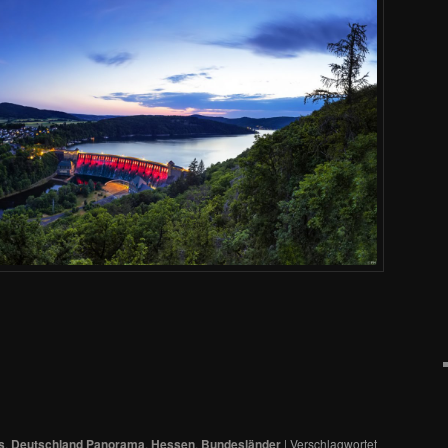
s
,
Deutschland Panorama
,
Hessen
,
Bundesländer
|
Verschlagwortet