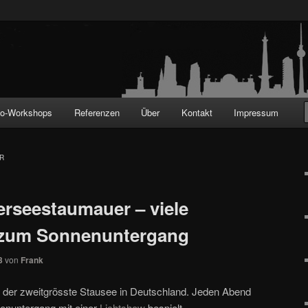
!
to-Workshops
Referenzen
Über
Kontakt
Impressum
R
rseestaumauer – viele
 zum Sonnenuntergang
3
von
Frank
t der zweitgrösste Stausee in Deutschland. Jeden Abend
enuntergang mit einer
Lichtshow
bespielt.