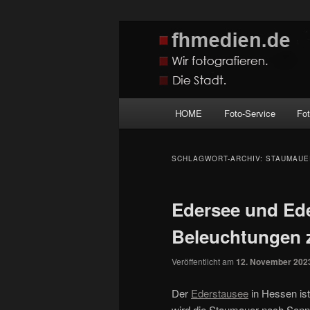
Zum
Zum
Wir fotografieren die Hauptstadt
primären
sekundären
Inhalt
Inhalt
fhmedien.de
springen
springen
Hauptmenü
HOME
Foto-Service
Fo
SCHLAGWORT-ARCHIV:
STAUMAUE
Edersee und Ede
Beleuchtungen
Veröffentlicht am
12. November 202
Der
Ederstausee
in Hessen is
wird die Staumauer nach Sonn