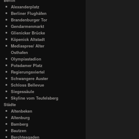
Berlin
Alexanderplatz
Berliner Flughäfen
Brandenburger Tor
Gendarmenmarkt
Glienicker Brücke
Köpenick Altstadt
Mediaspree/ Alter
Osthafen
Olympiastadion
Potsdamer Platz
Regierungsviertel
Schwangere Auster
Schloss Bellevue
Siegessäule
Skyline vom Teufelsberg
Städte
Altenbeken
Altenburg
Bamberg
Bautzen
Berchtesgaden