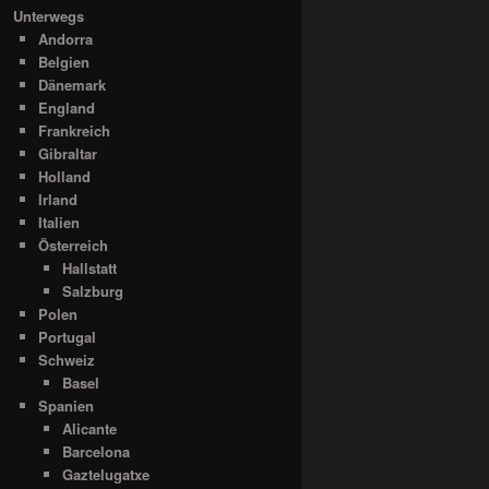
Unterwegs
Andorra
Belgien
Dänemark
England
Frankreich
Gibraltar
Holland
Irland
Italien
Österreich
Hallstatt
Salzburg
Polen
Portugal
Schweiz
Basel
Spanien
Alicante
Barcelona
Gaztelugatxe