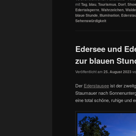
mit
Tag
,
blau
,
Tourismus
,
Dorf
,
Sho
Edertalsperre
,
Wahrzeichen
,
Walde
blaue Stunde
,
Illumination
,
Edersta
Sehenswürdigkeit
Edersee und Ede
zur blauen Stun
Veröffentlicht am
25. August 2023
v
Der
Ederstausee
ist der zweit
Staumauer nach Sonnenunterg
eine total schöne, ruhige und